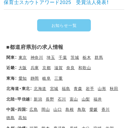
保育士スカウトアワード2025 受賞法人発表！
お知らせ一覧
■都道府県別の求人情報
関東：
東京
神奈川
埼玉
千葉
茨城
栃木
群馬
近畿：
大阪
兵庫
京都
滋賀
奈良
和歌山
東海：
愛知
静岡
岐阜
三重
北海道・東北：
北海道
宮城
福島
青森
岩手
山形
秋田
北陸・甲信越：
新潟
長野
石川
富山
山梨
福井
中国・四国：
広島
岡山
山口
島根
鳥取
愛媛
香川
徳島
高知