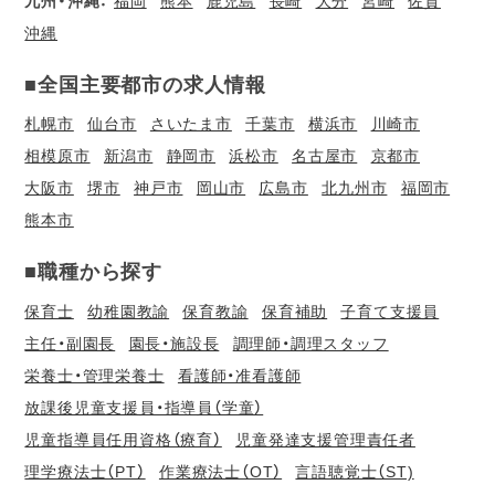
九州・沖縄：
福岡
熊本
鹿児島
長崎
大分
宮崎
佐賀
沖縄
■全国主要都市の求人情報
札幌市
仙台市
さいたま市
千葉市
横浜市
川崎市
相模原市
新潟市
静岡市
浜松市
名古屋市
京都市
大阪市
堺市
神戸市
岡山市
広島市
北九州市
福岡市
熊本市
■職種から探す
保育士
幼稚園教諭
保育教諭
保育補助
子育て支援員
主任・副園長
園長・施設長
調理師・調理スタッフ
栄養士・管理栄養士
看護師・准看護師
放課後児童支援員・指導員（学童）
児童指導員任用資格（療育）
児童発達支援管理責任者
理学療法士（PT）
作業療法士（OT）
言語聴覚士（ST)