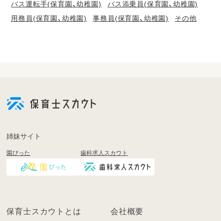
バス運転手(保育園、幼稚園)
バス添乗員(保育園、幼稚園)
用務員(保育園、幼稚園)
事務員(保育園、幼稚園)
その他
会
員
登
録
も
姉妹サイト
し
園ぴった
歯科求人スカウト
く
は
ロ
グ
イ
保育士スカウトとは
会社概要
ン