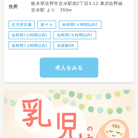
栃木県佐野市吉水駅前2丁目3-12 東武佐野線
〇０～2歳までのおこさまへの保育活動
住所
吉水駅 より 350m
〇食事介助
〇排泄介助
〇保護者対応
託児所完備
駅チカ
短時間（４時間以内）
〇環境整備、掃除など
短時間（５時間以内）
短時間（６時間以内）
短時間（３時間以内）
未経験OK
求人をみる