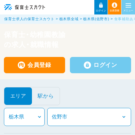
保育士求人の保育士スカウト
栃木県全域
栃木県(佐野市)
食事補助あ
保育士・幼稚園教諭
の求人・就職情報
会員登録
ログイン
エリア
駅から