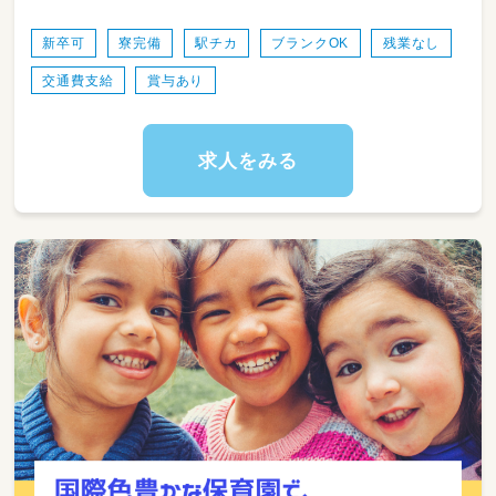
07:00 ～ 22:00 の間 8時間程度
シフト制
新卒可
寮完備
駅チカ
ブランクOK
残業なし
1）08:00～17:00
交通費支給
賞与あり
2）09:00～18:00
3）10:00～19:00
※他時間帯シフトの可能性あり
求人をみる
‥‥‥お勧めポイント‥‥‥
＊外国籍の先生や聴こえてくる他言語に
刺激的な毎日です♪
＊職員同士仲良く、働きやすい環境です！
＊横浜中華街から徒歩圏内で観光地にすぐ行け
る距離なので
お仕事が休みの日も勤務前後も楽しくお過ごし
いただけます♪
＊反対側に向かえば、異人館やレトロな街並み
が
並んでおり、非現実的な毎日をお過ごしいただ
けます♪
以前はお子さんを預けながら働いている職員も
いました☆彡