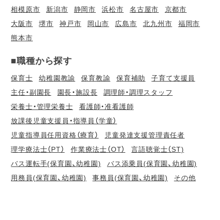
相模原市
新潟市
静岡市
浜松市
名古屋市
京都市
大阪市
堺市
神戸市
岡山市
広島市
北九州市
福岡市
熊本市
■職種から探す
保育士
幼稚園教諭
保育教諭
保育補助
子育て支援員
主任・副園長
園長・施設長
調理師・調理スタッフ
栄養士・管理栄養士
看護師・准看護師
放課後児童支援員・指導員（学童）
児童指導員任用資格（療育）
児童発達支援管理責任者
理学療法士（PT）
作業療法士（OT）
言語聴覚士（ST)
バス運転手(保育園、幼稚園)
バス添乗員(保育園、幼稚園)
用務員(保育園、幼稚園)
事務員(保育園、幼稚園)
その他