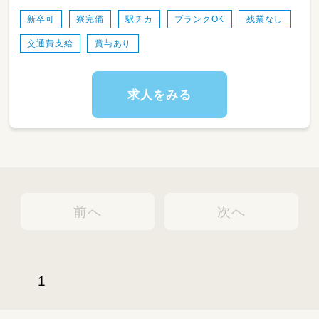
‥‥‥‥‥‥
07:00 ～ 22:00 の間 8時間程度
新卒可
寮完備
駅チカ
ブランクOK
残業なし
シフト制
交通費支給
賞与あり
1）08:00～17:00
2）09:00～18:00
3）10:00～19:00
※他時間帯シフトの可能性あり
求人をみる
‥‥‥お勧めポイント‥‥‥
＊外国籍の先生や聴こえてくる他言語に
刺激的な毎日です♪
＊職員同士仲良く、働きやすい環境です！
＊横浜中華街から徒歩圏内で観光地にすぐ行け
る距離なので
前へ
次へ
お仕事が休みの日も勤務前後も楽しくお過ごし
いただけます♪
＊反対側に向かえば、異人館やレトロな街並み
が
並んでおり、非現実的な毎日をお過ごしいただ
1
けます♪
以前はお子さんを預けながら働いている職員も
いました☆彡