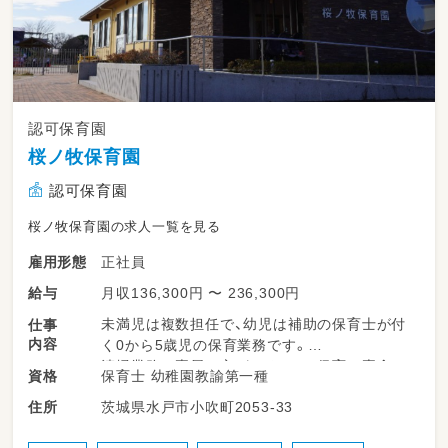
認可保育園
桜ノ牧保育園
認可保育園
桜ノ牧保育園の求人一覧を見る
正社員
雇用形態
月収136,300円 〜 236,300円
給与
未満児は複数担任で、幼児は補助の保育士が付
仕事
内容
く0から5歳児の保育業務です。
清掃業務は専属の方がいるので、保育に専念で
保育士 幼稚園教諭第一種
資格
きます。
茨城県水戸市小吹町2053-33
住所
行事は職員皆で協力して行うので、一人で考え
こまずに進めることが出来、安心して進められ