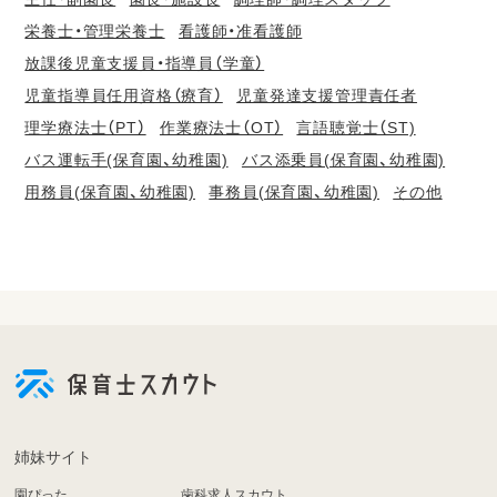
栄養士・管理栄養士
看護師・准看護師
放課後児童支援員・指導員（学童）
児童指導員任用資格（療育）
児童発達支援管理責任者
理学療法士（PT）
作業療法士（OT）
言語聴覚士（ST)
バス運転手(保育園、幼稚園)
バス添乗員(保育園、幼稚園)
用務員(保育園、幼稚園)
事務員(保育園、幼稚園)
その他
会
員
登
録
も
姉妹サイト
し
園ぴった
歯科求人スカウト