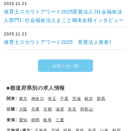
2025.11.21
保育士スカウトアワード2025受賞法人（社会福祉法
人部門）：社会福祉法人まこと鳴滝会様インタビュー
2025.11.21
保育士スカウトアワード2025 受賞法人発表！
お知らせ一覧
■都道府県別の求人情報
関東：
東京
神奈川
埼玉
千葉
茨城
栃木
群馬
近畿：
大阪
兵庫
京都
滋賀
奈良
和歌山
東海：
愛知
静岡
岐阜
三重
北海道・東北：
北海道
宮城
福島
青森
岩手
山形
秋田