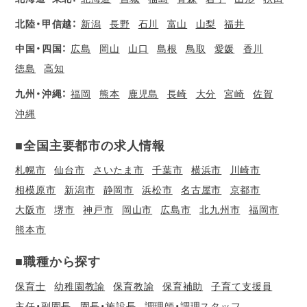
北陸・甲信越：
新潟
長野
石川
富山
山梨
福井
中国・四国：
広島
岡山
山口
島根
鳥取
愛媛
香川
徳島
高知
九州・沖縄：
福岡
熊本
鹿児島
長崎
大分
宮崎
佐賀
沖縄
■全国主要都市の求人情報
札幌市
仙台市
さいたま市
千葉市
横浜市
川崎市
相模原市
新潟市
静岡市
浜松市
名古屋市
京都市
大阪市
堺市
神戸市
岡山市
広島市
北九州市
福岡市
熊本市
■職種から探す
保育士
幼稚園教諭
保育教諭
保育補助
子育て支援員
主任・副園長
園長・施設長
調理師・調理スタッフ