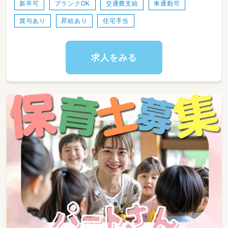
ます。
新卒可
ブランクOK
交通費支給
車通勤可
保育内の時間に英語、体操、鼓笛、絵画などのカ
賞与あり
昇給あり
住宅手当
リキュラムがありますが、カリキュラムには専
門の講師の先生が来て教えてくれるので心配い
りません。
求人をみる