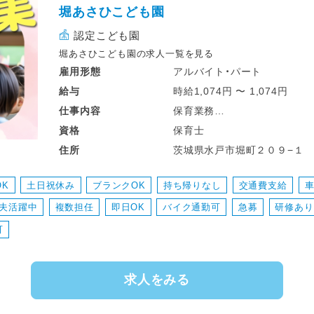
堀あさひこども園
認定こども園
堀あさひこども園の求人一覧を見る
アルバイト・パート
雇用形態
時給1,074円 〜 1,074円
給与
保育業務
仕事
内容
・未満児クラスの保育業務
保育士
資格
・食事の補助
茨城県水戸市堀町２０９−１
住所
・保護者対応
・着替え等の補助
OK
土日祝休み
ブランクOK
持ち帰りなし
交通費支給
・遊びの企画・見守り
主夫活躍中
複数担任
即日OK
バイク通勤可
急募
研修あり
・保育指導関連の記録
可
求人をみる