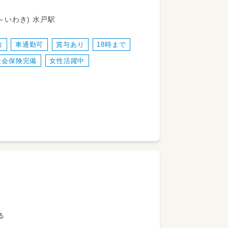
JR常磐線(取手～いわき) 水戸駅
）
給
車通勤可
賞与あり
18時まで
んなででかけるので負担少なく安心！
社会保険完備
女性活躍中
る