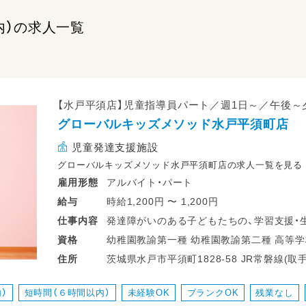
内）の求人一覧
【水戸平須店】児童指導員パート／週1日～／午後～
グローバルキッズメソッド水戸平須町店
児童発達支援施設
グローバルキッズメソッド水戸平須町店の求人一覧を見る
アルバイト・パート
雇用形態
時給1,200円 〜 1,200円
給与
発達障がいのある子どもたちの、学習支援・
仕事
内容
・少人数保育で１名につき２～３名対応
幼稚園教諭第一種 幼稚園教諭第二種 高等学校教諭普通免許 中学校教諭普通免許 小
資格
・持ち帰り仕事、残業ナシ！子育て中のママも
茨城県水戸市平須町1828-
住所
・送迎業務あり（ＡＴ可）
・児童のみならずご家族へのケアもサービス
）
短時間（６時間以内）
未経験OK
ブランクOK
残業なし
・ワークバランスを重視した運営をしていま