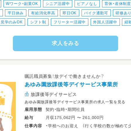
Wワーク・副業OK
シニア活躍中
ピアノなし
育休・産休制
り
平日休み
有給消化率高
即日OK
バイク通勤可
研修あ
見学のみOK
シフト制
フリーター活躍中
外国人活躍中
経
求人をみる
嘱託職員募集！放デイで働きませんか？
あゆみ園放課後等デイサービス事業所
放課後等デイサービス
あゆみ園放課後等デイサービス事業所の求人一覧を見る
契約・臨時・期間社員
雇用形態
月収175,062円 〜 261,000円
給与
・学校へのお迎え （行く学校の数が極めて
仕事
内容