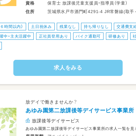
送り業務はなし！！）
保育士 放課後児童支援員・指導員（学童）
資格
・おやつ
茨城県水戸市酒門町4291-4 
住所
・身の回りのことの支援、声かけ
・一緒に遊ぶ（自由遊び、設定遊び、制作など
（６時間以内）
土日祝休み
残業なし
持ち帰りなし
交通費支
・（こどもたちの長期休暇時に）外出 ※み
躍中・主夫活躍中
正社員登用あり
バイク通勤可
研修あり
求人をみる
放デイで働きませんか？
あゆみ園第二放課後等デイサービス事業所
放課後等デイサービス
あゆみ園第二放課後等デイサービス事業所の求人一覧を見