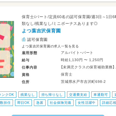
保育士/パート/定員60名の認可保育園/週3日～1日
類なし/残業なし/ミニボーナスあります◎
よつ葉吉沢保育園
認可保育園
よつ葉吉沢保育園の求人一覧を見る
アルバイト・パート
雇用形態
時給1,130円 〜 1,250円
給与
【未満児クラスの保育補助業務】
仕事
内容
保育士
資格
〇おむつ交換
茨城県水戸市吉沢町698-2
住所
〇食事介助
〇遊びの見守り
ランクOK
残業なし
持ち帰りなし
交通費支給
車通勤可
〇活動の提案
複数担任
即日OK
急募
社会保険完備
女性活躍中
詳細応
〇身の回りのお世話 など