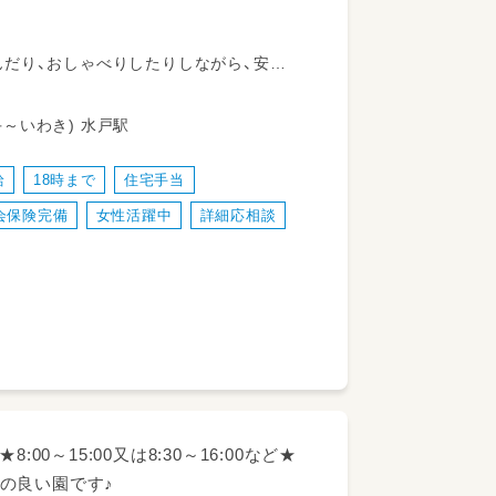
だり、おしゃべりしたりしながら、安心・
仕事です。
、発達支援が積み重なりやすい。そして、
2 JR常磐線(取手～いわき) 水戸駅
護者が迎えにきてくれるので顔と顔を合わ
給
18時まで
住宅手当
会保険完備
女性活躍中
詳細応相談
する機会もたくさんあります。
0～15:00又は8:30～16:00など★
の良い園です♪