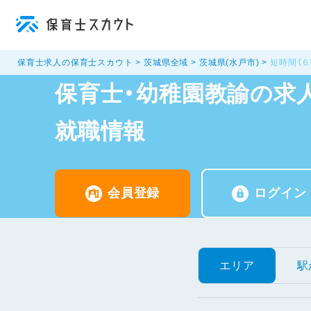
保育士求人の保育士スカウト
茨城県全域
茨城県(水戸市)
短時間（
保育士・幼稚園教諭の求人
就職情報
会員登録
ログイン
エリア
駅