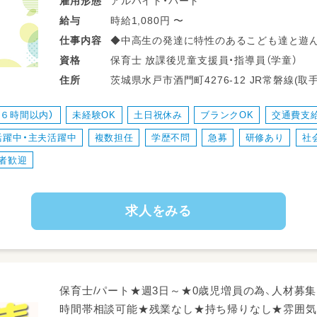
アルバイト・パート
雇用形態
時給1,080円 〜
給与
◆中高生の発達に特性のあるこども達と遊ん
仕事
内容
安全に過ごせるよう配慮をしていただくお
保育士 放課後児童支援員・指導員（学童）
資格
◆基本的に毎日おなじこどもが利用するので
茨城県水戸市酒門町4276-1
住所
信頼関係も築きやすい。
◆こどもを自宅に送り届ける業務なし。保
（６時間以内）
未経験OK
土日祝休み
ブランクOK
交通費支
せて情報交換ができる♪
活躍中・主夫活躍中
複数担任
学歴不問
急募
研修あり
社
◆小学生が利用する放デイもあるので、交流
者歓迎
求人をみる
保育士/パート★週3日～★0歳児増員の為、人材募集★8:0
時間帯相談可能★残業なし★持ち帰りなし★雰囲気