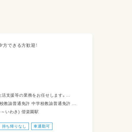
夕方できる方歓迎！
生活支援等の業務をお任せします。
多数活躍中！
学校教諭普通免許 社会福祉士 精神保健福祉士 普通自動車運転免許
58 JR常磐線(取手～いわき) 偕楽園駅
の一環として取り組みをしています。
持ち帰りなし
車通勤可
す。