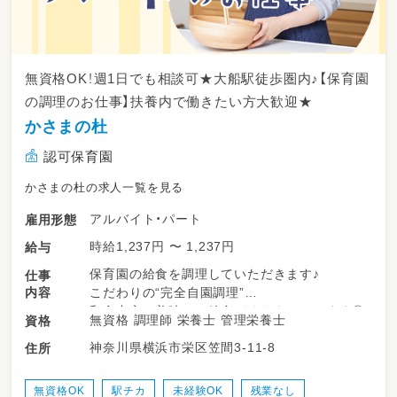
無資格OK！週1日でも相談可★大船駅徒歩圏内♪【保育園
の調理のお仕事】扶養内で働きたい方大歓迎★
かさまの杜
認可保育園
かさまの杜の求人一覧を見る
アルバイト・パート
雇用形態
時給1,237円 〜 1,237円
給与
保育園の給食を調理していただきます♪
仕事
内容
こだわりの“完全自園調理”
和食中心の美味しい給食づくりをしています◎
無資格 調理師 栄養士 管理栄養士
資格
神奈川県横浜市栄区笠間3-11-8
住所
＜具体的には…＞
◆食材のカット・加工
◆給食の調理・盛り付け
無資格OK
駅チカ
未経験OK
残業なし