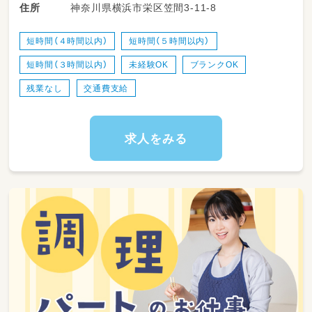
神奈川県横浜市栄区笠間3-11-8
住所
- 教育的な関わり(絵本の読み聞かせ、歌や手遊
び、工作などを通して、言葉・感性・社会性を育
てます。
短時間（４時間以内）
短時間（５時間以内）
- 安全管理と健康チェック
短時間（３時間以内）
未経験OK
ブランクOK
- 保護者との連携
- 行事の企画・運営
残業なし
交通費支給
不安であれば事前の職場見学もできるの
でお気軽にご連絡下さいね。
求人をみる