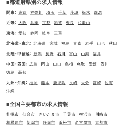
■都道府県別の求人情報
関東：
東京
神奈川
埼玉
千葉
茨城
栃木
群馬
近畿：
大阪
兵庫
京都
滋賀
奈良
和歌山
東海：
愛知
静岡
岐阜
三重
北海道・東北：
北海道
宮城
福島
青森
岩手
山形
秋田
北陸・甲信越：
新潟
長野
石川
富山
山梨
福井
中国・四国：
広島
岡山
山口
島根
鳥取
愛媛
香川
徳島
高知
九州・沖縄：
福岡
熊本
鹿児島
長崎
大分
宮崎
佐賀
沖縄
■全国主要都市の求人情報
札幌市
仙台市
さいたま市
千葉市
横浜市
川崎市
相模原市
新潟市
静岡市
浜松市
名古屋市
京都市