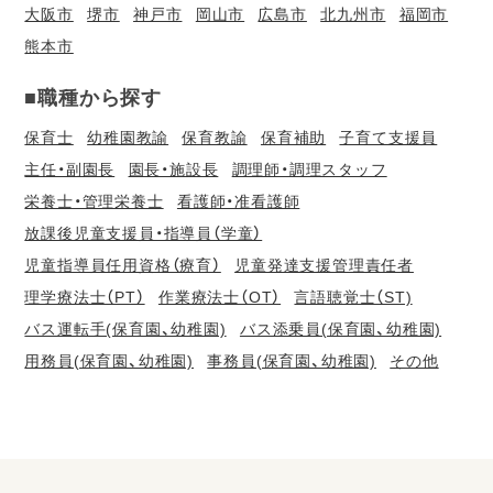
大阪市
堺市
神戸市
岡山市
広島市
北九州市
福岡市
熊本市
■職種から探す
保育士
幼稚園教諭
保育教諭
保育補助
子育て支援員
主任・副園長
園長・施設長
調理師・調理スタッフ
栄養士・管理栄養士
看護師・准看護師
放課後児童支援員・指導員（学童）
児童指導員任用資格（療育）
児童発達支援管理責任者
理学療法士（PT）
作業療法士（OT）
言語聴覚士（ST)
バス運転手(保育園、幼稚園)
バス添乗員(保育園、幼稚園)
用務員(保育園、幼稚園)
事務員(保育園、幼稚園)
その他