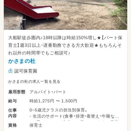
大船駅徒歩圏内♪18時以降は時給150%増し★【パート保
育士】週3日以上・遅番勤務できる方大歓迎★もちろんそ
れ以外の時間帯でもご相談可♪
かさまの杜
認可保育園
かさまの杜の求人一覧を見る
アルバイト・パート
雇用形態
時給1,275円 〜 1,500円
給与
0~5歳児クラスの担当別保育。
仕事
内容
- 生活のサポート(食事・排泄・着替え・午睡な
ど、子どもたちが安心して過ごせるように日常
保育士
資格
生活を支えます。