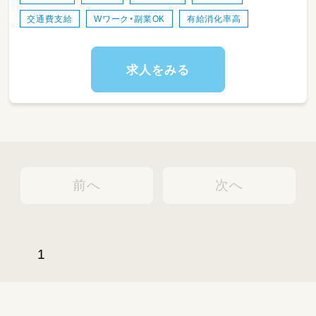
◆離乳食の盛り付け補助
交通費支給
Wワーク・副業OK
有給消化率高
◆洗い物・片付け など
求人をみる
前へ
次へ
1