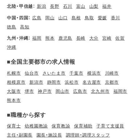
北陸・甲信越：
新潟
長野
石川
富山
山梨
福井
中国・四国：
広島
岡山
山口
島根
鳥取
愛媛
香川
徳島
高知
九州・沖縄：
福岡
熊本
鹿児島
長崎
大分
宮崎
佐賀
沖縄
■全国主要都市の求人情報
札幌市
仙台市
さいたま市
千葉市
横浜市
川崎市
相模原市
新潟市
静岡市
浜松市
名古屋市
京都市
大阪市
堺市
神戸市
岡山市
広島市
北九州市
福岡市
熊本市
■職種から探す
保育士
幼稚園教諭
保育教諭
保育補助
子育て支援員
主任・副園長
園長・施設長
調理師・調理スタッフ