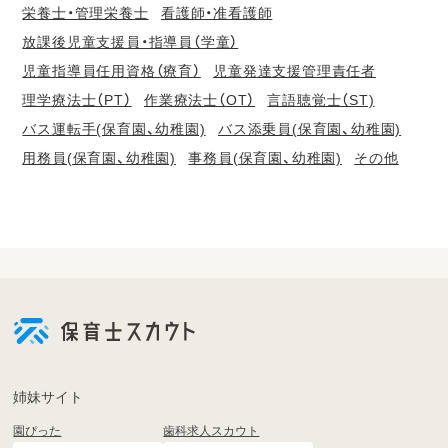
栄養士・管理栄養士
看護師・准看護師
放課後児童支援員・指導員（学童）
児童指導員任用資格（療育）
児童発達支援管理責任者
理学療法士（PT）
作業療法士（OT）
言語聴覚士（ST)
バス運転手(保育園、幼稚園)
バス添乗員(保育園、幼稚園)
用務員(保育園、幼稚園)
事務員(保育園、幼稚園)
その他
会
員
登
録
も
姉妹サイト
し
園ぴった
歯科求人スカウト
く