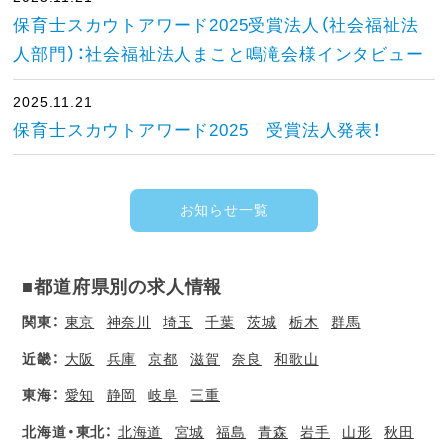
保育士スカウトアワード2025受賞法人（社会福祉法
人部門）：社会福祉法人まこと鳴滝会様インタビュー
2025.11.21
保育士スカウトアワード2025 受賞法人発表！
お知らせ一覧
■都道府県別の求人情報
関東：
東京
神奈川
埼玉
千葉
茨城
栃木
群馬
近畿：
大阪
兵庫
京都
滋賀
奈良
和歌山
東海：
愛知
静岡
岐阜
三重
北海道・東北：
北海道
宮城
福島
青森
岩手
山形
秋田