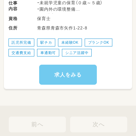
・未就学児童の保育（０歳～５歳）
仕事
内容
・園内外の環境整備
※園児定員：６０名
保育士
資格
変更範囲：変更なし
青森県青森市矢作1-22-8
住所
託児所完備
駅チカ
未経験OK
ブランクOK
交通費支給
車通勤可
シニア活躍中
求人をみる
前へ
次へ