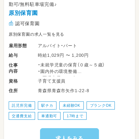
勤可/無料駐車場完備♪
原別保育園
認可保育園
原別保育園の求人一覧を見る
アルバイト・パート
雇用形態
時給1,029円 〜 1,200円
給与
・未就学児童の保育（０歳～５歳）
仕事
内容
・園内外の環境整備
※園児定員：６０名
子育て支援員
資格
変更範囲：変更なし
青森県青森市矢作1-22-8
住所
託児所完備
駅チカ
未経験OK
ブランクOK
交通費支給
車通勤可
17時まで
求人をみる