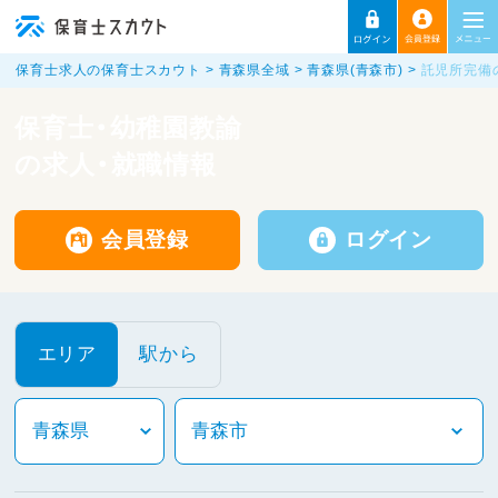
保育士求人の保育士スカウト
青森県全域
青森県(青森市)
託児所完備
保育士・幼稚園教諭
の求人・就職情報
会員登録
ログイン
エリア
駅から