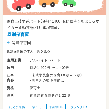
保育士/【早番パート】/時給1400円/勤務時間相談OK/マ
イカー通勤可/無料駐車場完備♪
原別保育園
認可保育園
原別保育園の求人一覧を見る
アルバイト・パート
雇用形態
時給1,400円 〜 1,400円
給与
・未就学児童の保育（０歳～５歳）
仕事
内容
・園内外の環境整備
※園児定員：６０名
保育士
資格
変更範囲：変更なし
青森県青森市矢作1-22-8
住所
託児所完備
駅チカ
未経験OK
ブランクOK