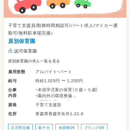
子育て支援員/勤務時間相談可/パート求人/マイカー通
勤可/無料駐車場完備♪
原別保育園
認可保育園
原別保育園の求人一覧を見る
アルバイト・パート
雇用形態
時給1,029円 〜 1,200円
給与
・未就学児童の保育（０歳～５歳）
仕事
内容
・園内外の環境整備
※園児定員：６０名
子育て支援員
資格
変更範囲：変更なし
青森県青森市矢作1-22-8
住所
託児所完備
駅チカ
未経験OK
ブランクOK