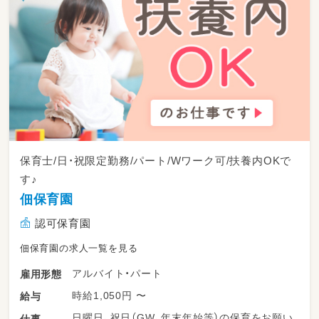
保育士/日・祝限定勤務/パート/Wワーク可/扶養内OKで
す♪
佃保育園
認可保育園
佃保育園の求人一覧を見る
アルバイト・パート
雇用形態
時給1,050円 〜
給与
日曜日、祝日（GW、年末年始等）の保育をお願い
仕事