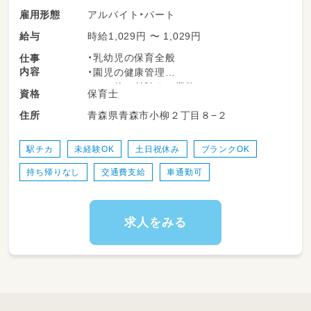
アルバイト・パート
雇用形態
時給1,029円 〜 1,029円
給与
・乳幼児の保育全般
仕事
内容
・園児の健康管理
・その他に付随する業務
保育士
資格
青森県青森市小柳２丁目８−２
住所
駅チカ
未経験OK
土日祝休み
ブランクOK
持ち帰りなし
交通費支給
車通勤可
求人をみる