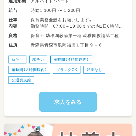
アルバイト・パート
雇用形態
時給1,100円 〜 1,200円
給与
保育業務全般をお願いします。
仕事
内容
勤務時間 07:00～19:00までの内1日6時間～
ご相談OKです
保育士 幼稚園教諭第一種 幼稚園教諭第二種
資格
例）8～17時勤務／9～18時勤務／早番から1日
青森県青森市浪岡福田１丁目９－６
住所
6時間勤務などなど
＊固定時間のご相談◎
＊ご家庭やプライベートと両立できる環境を整
新卒可
駅チカ
短時間（４時間以内）
えています◎
短時間（３時間以内）
ブランクOK
残業なし
＊職員さんが働きやすい環境を園全体で目指
し、協力し合える環境を作っています◎
交通費支給
求人をみる