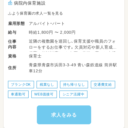
病院内保育施設
ふよう保育園の求人一覧を見る
アルバイト・パート
雇用形態
時給1,800円 〜 2,000円
給与
近隣の複数園を巡回し、保育支援や職員のフォ
仕事
内容
ローをするお仕事です。欠員対応や新人育成、
保育の相談対応など、各園の状況に応じた支援
保育士
資格
を実施します。週に数日程度の勤務で、ご自身
青森県青森市浜田3-3-49 青い森鉄道線 筒井駅
のペースに合わせた働き方が可能です。保育士
住所
車12分
スキルを活かせるのはもちろん、ブランクのあ
る方も安心して始められる環境が整っていま
す。
ブランクOK
残業なし
持ち帰りなし
交通費支給
車通勤可
WEB面接可
シニア活躍中
＜担当する園＞
■ふよう保育園
〒0300-843
青森県青森市浜田3-3-49
求人をみる
■院内保育園 いちょうの樹