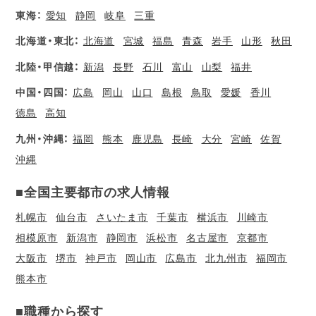
東海：
愛知
静岡
岐阜
三重
北海道・東北：
北海道
宮城
福島
青森
岩手
山形
秋田
北陸・甲信越：
新潟
長野
石川
富山
山梨
福井
中国・四国：
広島
岡山
山口
島根
鳥取
愛媛
香川
徳島
高知
九州・沖縄：
福岡
熊本
鹿児島
長崎
大分
宮崎
佐賀
沖縄
■全国主要都市の求人情報
札幌市
仙台市
さいたま市
千葉市
横浜市
川崎市
相模原市
新潟市
静岡市
浜松市
名古屋市
京都市
大阪市
堺市
神戸市
岡山市
広島市
北九州市
福岡市
熊本市
■職種から探す