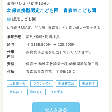
最寄り駅より徒歩13分♪
幼保連携型認定こども園 青森東こども園
認定こども園
幼保連携型認定こども園 青森東こども園の求人一覧を見る
契約・臨時・期間社員
雇用形態
月収185,500円 〜 220,500円
給与
仕事
保育業務全般を担当していただきます♪
内容
保育士 幼稚園教諭第一種 幼稚園教諭第二種
資格
青森県青森市荒川字柴田10-2
住所
土日祝休み
ブランクOK
交通費支給
車通勤可
賞与あり
昇給あり
住宅手当
求人をみる