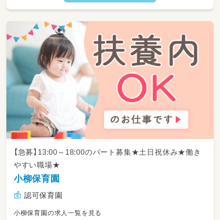
食事やトイレ、お着替えなど、年齢に合わせた生
活習慣のサポート
お昼寝（午睡）の準備や、スヤスヤ眠る子どもた
ちの見守り
お部屋の簡単なお掃除やおもちゃの消毒など、
安心できる環境づくり
正職員さんのサポート（活動の準備や片付けの
お手伝い）
※状況により、給食の簡単な配膳や片付けなど
の補助業務をお願いする場合があります。
【急募】13:00～18:00のパート募集★土日祝休み★働き
※みんなで協力し合ってお仕事を進めるので、1
やすい職場★
人に負担がかかることはありません👍
小柳保育園
認可保育園
小柳保育園の求人一覧を見る