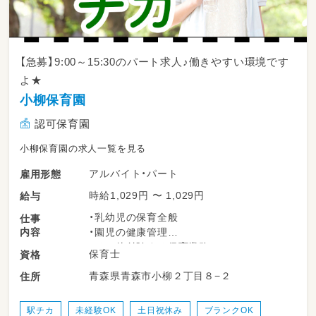
【急募】9:00～15:30のパート求人♪働きやすい環境です
よ★
小柳保育園
認可保育園
小柳保育園の求人一覧を見る
アルバイト・パート
雇用形態
時給1,029円 〜 1,029円
給与
・乳幼児の保育全般
仕事
内容
・園児の健康管理
・その他付随する保育業務
保育士
資格
青森県青森市小柳２丁目８−２
住所
駅チカ
未経験OK
土日祝休み
ブランクOK