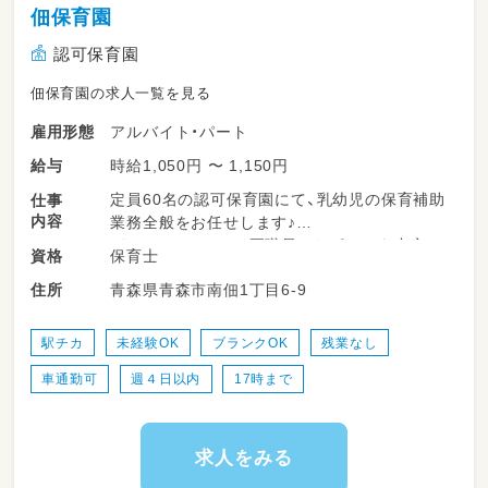
佃保育園
認可保育園
佃保育園の求人一覧を見る
アルバイト・パート
雇用形態
時給1,050円 〜 1,150円
給与
定員60名の認可保育園にて、乳幼児の保育補助
仕事
内容
業務全般をお任せします♪
パートさんとして、正職員のサポートを中心に、
保育士
資格
子どもたちの成長を優しく見守るお仕事です✨
青森県青森市南佃1丁目6-9
住所
登園時や降園時のお子さまの温かいお迎え・お
見送り
駅チカ
未経験OK
ブランクOK
残業なし
車通勤可
週４日以内
17時まで
室内や園庭での遊びのサポート、優しく安全な
見守り
お天気の良い日のお散歩や戸外活動の引率・安
求人をみる
全確認