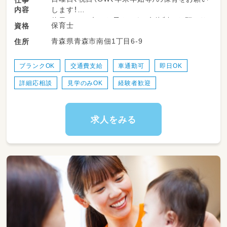
内容
します！
休日は1～3名のお子さんを2名体制でお預かり
保育士
資格
します。
青森県青森市南佃1丁目6-9
住所
活動を決める等はなく、自由あそびで一日過ご
します♪
ブランクOK
交通費支給
車通勤可
即日OK
※書類等も特にはございません(*^-^*)
詳細応相談
見学のみOK
経験者歓迎
求人をみる