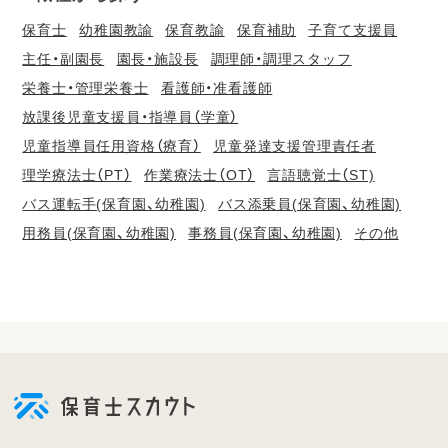
保育士
幼稚園教諭
保育教諭
保育補助
子育て支援員
主任・副園長
園長・施設長
調理師・調理スタッフ
栄養士・管理栄養士
看護師・准看護師
放課後児童支援員・指導員（学童）
児童指導員任用資格（療育）
児童発達支援管理責任者
理学療法士（PT）
作業療法士（OT）
言語聴覚士（ST)
バス運転手(保育園、幼稚園)
バス添乗員(保育園、幼稚園)
用務員(保育園、幼稚園)
事務員(保育園、幼稚園)
その他
会
員
登
録