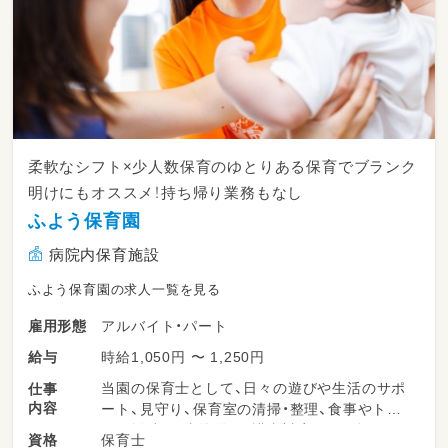
柔軟なシフト×少人数保育のゆとりある保育でブランク
明けにもオススメ！持ち帰り業務もなし
ふよう保育園
病院内保育施設
ふよう保育園の求人一覧を見る
アルバイト・パート
雇用形態
時給1,050円 〜 1,250円
給与
当園の保育士として、日々の遊びや生活のサポ
仕事
内容
ート、見守り、保育室の清掃・整理、食事やトイ
レの援助、行事準備、保護者対応などを担いま
保育士
資格