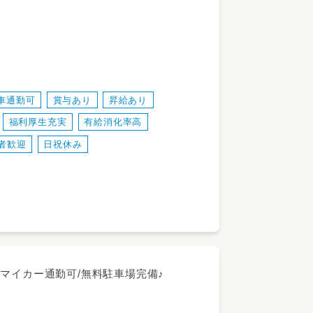
間～ご相談OKです
1日6時間勤務などなど
を整えています◎
車通勤可
賞与あり
昇給あり
指し、協力し合える環境を作っています◎
福利厚生充実
有給消化率高
者歓迎
日祝休み
K/マイカー通勤可/無料駐車場完備♪