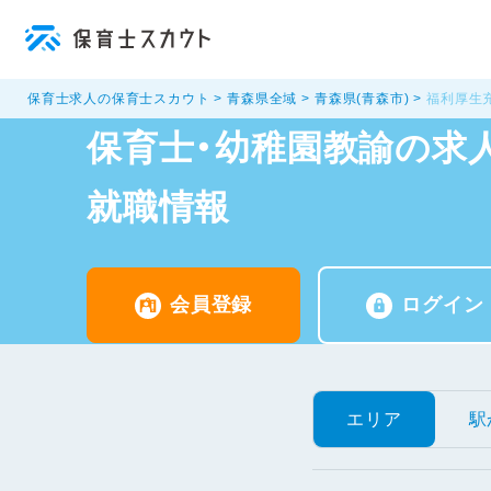
保育士求人の保育士スカウト
青森県全域
青森県(青森市)
福利厚生
保育士・幼稚園教諭の求人
就職情報
会員登録
ログイン
エリア
駅