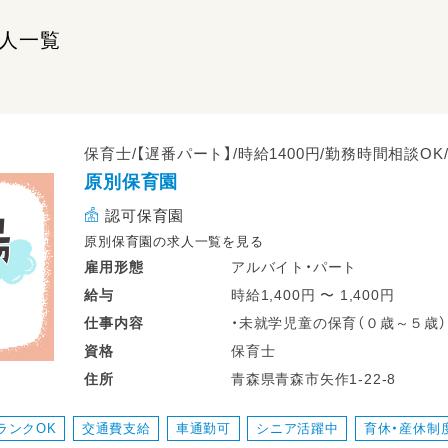
人一覧
保育士/【遅番パート】/時給1400円/勤務時間相談O
原別保育園
認可保育園
原別保育園の求人一覧を見る
アルバイト・パート
雇用形態
時給1,400円 〜 1,400円
給与
・未就学児童の保育（０歳～５歳）
仕事
内容
・園内外の環境整備
保育士
資格
※園児定員：６０名
青森県青森市矢作1-22-8
住所
変更範囲：変更なし
ランクOK
交通費支給
車通勤可
シニア活躍中
育休・産休制