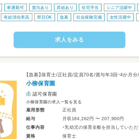
車通勤可
賞与あり
昇給あり
住宅手当
シニア活躍中
有給消化率高
即日OK
急募
社会保険完備
女性活躍中
求人をみる
【急募】保育士/正社員/定員70名/賞与年3回・4か月
小柳保育園
認可保育園
小柳保育園の求人一覧を見る
正社員
雇用形態
月収184,262円 〜 207,900円
給与
・乳幼児の保育全般を担当していただ
仕事
内容
・健康管理等
保育士
資格