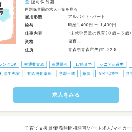
認可保育園
原別保育園の求人一覧を見る
アルバイト・パート
雇用形態
時給1,400円 〜 1,400円
給与
・未就学児童の保育（０歳～５歳）
仕事
内容
・園内外の環境整備
保育士
資格
※園児定員：６０名
青森県青森市矢作1-22-8
住所
変更範囲：変更なし
ランクOK
交通費支給
車通勤可
17時まで
シニア活躍中
利厚生充実
有給消化率高
学歴不問
急募
女性活躍中
見
求人をみる
子育て支援員/勤務時間相談可/パート求人/マイカー