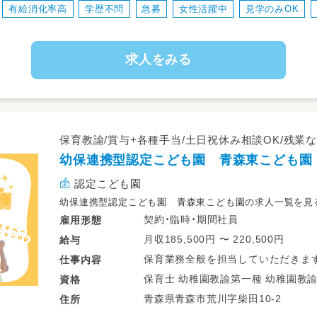
有給消化率高
学歴不問
急募
女性活躍中
見学のみOK
求人をみる
保育教諭/賞与+各種手当/土日祝休み相談OK/残業な
幼保連携型認定こども園 青森東こども園
認定こども園
幼保連携型認定こども園 青森東こども園の求人一覧を見
契約・臨時・期間社員
雇用形態
月収185,500円 〜 220,500円
給与
保育業務全般を担当していただきます
仕事
内容
保育士 幼稚園教諭第一種
資格
青森県青森市荒川字柴田10-2
住所