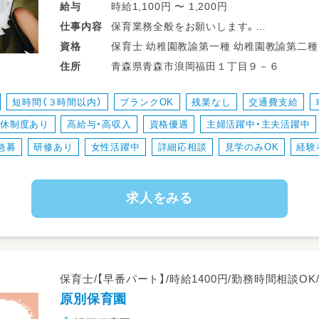
時給1,100円 〜 1,200円
給与
保育業務全般をお願いします。
仕事
内容
勤務時間 07:00～19:00までの内1日6時
保育士 幼稚園教諭第一種 幼稚園教諭第二種
資格
例）8～17時勤務／9～18時勤務／早番から
青森県青森市浪岡福田１丁目９－６
住所
＊固定時間のご相談◎
＊ご家庭やプライベートと両立できる環境
短時間（３時間以内）
ブランクOK
残業なし
交通費支給
＊職員さんが働きやすい環境を園全体で目
産休制度あり
高給与・高収入
資格優遇
主婦活躍中・主夫活躍中
急募
研修あり
女性活躍中
詳細応相談
見学のみOK
経験
求人をみる
保育士/【早番パート】/時給1400円/勤務時間相談O
原別保育園