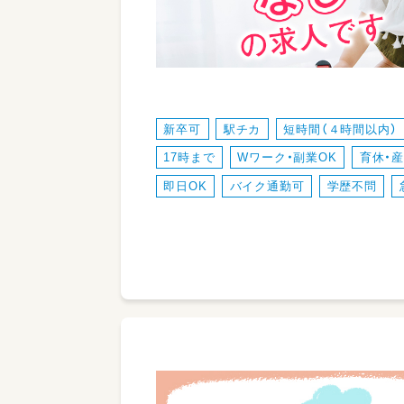
新卒可
駅チカ
短時間（４時間以内）
17時まで
Wワーク・副業OK
育休・
即日OK
バイク通勤可
学歴不問