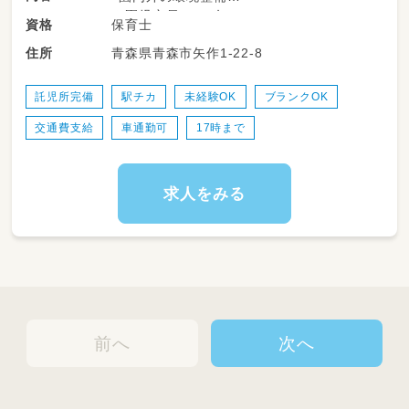
※園児定員：６０名
保育士
資格
変更範囲：変更なし
青森県青森市矢作1-22-8
住所
託児所完備
駅チカ
未経験OK
ブランクOK
交通費支給
車通勤可
17時まで
求人をみる
前へ
次へ