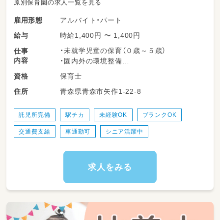
原別保育園の求人一覧を見る
アルバイト・パート
雇用形態
時給1,400円 〜 1,400円
給与
・未就学児童の保育（０歳～５歳）
仕事
内容
・園内外の環境整備
※園児定員：６０名
保育士
資格
変更範囲：変更なし
青森県青森市矢作1-22-8
住所
託児所完備
駅チカ
未経験OK
ブランクOK
交通費支給
車通勤可
シニア活躍中
求人をみる