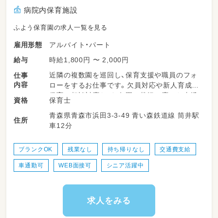
病院内保育施設
ふよう保育園の求人一覧を見る
アルバイト・パート
雇用形態
時給1,800円 〜 2,000円
給与
近隣の複数園を巡回し、保育支援や職員のフォ
仕事
内容
ローをするお仕事です。欠員対応や新人育成、
保育の相談対応など、各園の状況に応じた支援
保育士
資格
を実施します。週に数日程度の勤務で、ご自身
青森県青森市浜田3-3-49 青い森鉄道線 筒井駅
のペースに合わせた働き方が可能です。保育士
住所
車12分
スキルを活かせるのはもちろん、ブランクのあ
る方も安心して始められる環境が整っていま
す。
ブランクOK
残業なし
持ち帰りなし
交通費支給
車通勤可
WEB面接可
シニア活躍中
＜担当する園＞
■ふよう保育園
〒0300-843
青森県青森市浜田3-3-49
求人をみる
■院内保育園 いちょうの樹