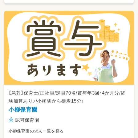
〒031-0011
青森県八戸市田向三丁目1番1号
【急募】保育士/正社員/定員70名/賞与年3回・4か月分/経
験加算あり♪/小柳駅から徒歩15分♪
小柳保育園
認可保育園
小柳保育園の求人一覧を見る