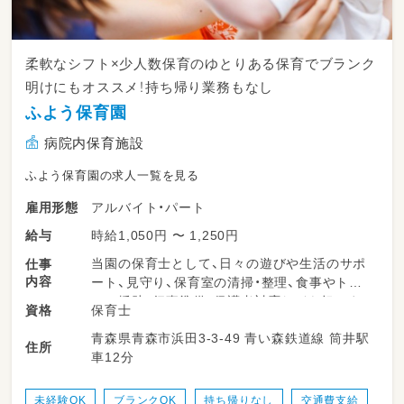
柔軟なシフト×少人数保育のゆとりある保育でブランク
明けにもオススメ！持ち帰り業務もなし
ふよう保育園
病院内保育施設
ふよう保育園の求人一覧を見る
アルバイト・パート
雇用形態
時給1,050円 〜 1,250円
給与
当園の保育士として、日々の遊びや生活のサポ
仕事
内容
ート、見守り、保育室の清掃・整理、食事やトイ
レの援助、行事準備、保護者対応などを担いま
保育士
資格
す。柔軟な保育環境の中で、子どもたち一人ひ
青森県青森市浜田3-3-49 青い森鉄道線 筒井駅
とりにしっかり向き合える時間が多くありま
住所
車12分
す。勤務日数や時間は相談可能で、ライフスタ
イルに合わせて無理なく働けるのが特長です。
未経験OK
ブランクOK
持ち帰りなし
交通費支給