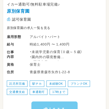
イカー通勤可/無料駐車場完備♪
原別保育園
認可保育園
原別保育園の求人一覧を見る
アルバイト・パート
雇用形態
時給1,400円 〜 1,400円
給与
・未就学児童の保育（０歳～５歳）
仕事
内容
・園内外の環境整備
※園児定員：６０名
保育士
資格
変更範囲：変更なし
青森県青森市矢作1-22-8
住所
託児所完備
駅チカ
未経験OK
ブランクOK
交通費支給
車通勤可
17時まで