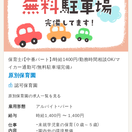
保育士/【中番パート】/時給1400円/勤務時間相談OK/マ
イカー通勤可/無料駐車場完備♪
原別保育園
認可保育園
原別保育園の求人一覧を見る
アルバイト・パート
雇用形態
時給1,400円 〜 1,400円
給与
・未就学児童の保育（０歳～５歳）
仕事
内容
・園内外の環境整備