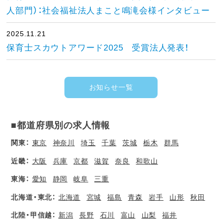
人部門）：社会福祉法人まこと鳴滝会様インタビュー
2025.11.21
保育士スカウトアワード2025 受賞法人発表！
お知らせ一覧
■都道府県別の求人情報
関東：
東京
神奈川
埼玉
千葉
茨城
栃木
群馬
近畿：
大阪
兵庫
京都
滋賀
奈良
和歌山
東海：
愛知
静岡
岐阜
三重
北海道・東北：
北海道
宮城
福島
青森
岩手
山形
秋田
北陸・甲信越：
新潟
長野
石川
富山
山梨
福井