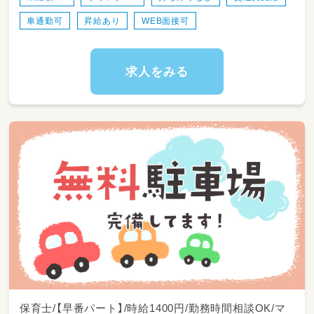
＜スケジュール例＞
車通勤可
昇給あり
WEB面接可
07:30～登園
09:00～自発的な活動(室内遊び/お散歩)
11:00～昼食
12:30～午睡(事務作業/ブレスチェック/休憩)
求人をみる
15:00～自発的な活動(室内遊び/お散歩)
18:00～降園
保育士/【早番パート】/時給1400円/勤務時間相談OK/マ