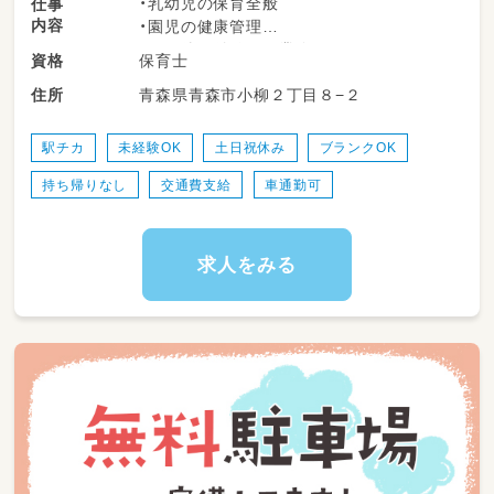
・乳幼児の保育全般
仕事
内容
・園児の健康管理
・その他に付随する業務
保育士
資格
青森県青森市小柳２丁目８−２
住所
駅チカ
未経験OK
土日祝休み
ブランクOK
持ち帰りなし
交通費支給
車通勤可
求人をみる