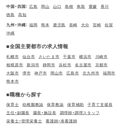
中国・四国：
広島
岡山
山口
島根
鳥取
愛媛
香川
徳島
高知
九州・沖縄：
福岡
熊本
鹿児島
長崎
大分
宮崎
佐賀
沖縄
■全国主要都市の求人情報
札幌市
仙台市
さいたま市
千葉市
横浜市
川崎市
相模原市
新潟市
静岡市
浜松市
名古屋市
京都市
大阪市
堺市
神戸市
岡山市
広島市
北九州市
福岡市
熊本市
■職種から探す
保育士
幼稚園教諭
保育教諭
保育補助
子育て支援員
主任・副園長
園長・施設長
調理師・調理スタッフ
栄養士・管理栄養士
看護師・准看護師