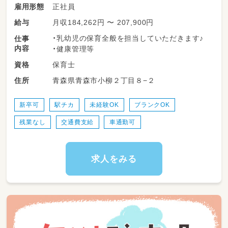
正社員
雇用形態
月収184,262円 〜 207,900円
給与
・乳幼児の保育全般を担当していただきます♪
仕事
内容
・健康管理等
保育士
資格
青森県青森市小柳２丁目８−２
住所
新卒可
駅チカ
未経験OK
ブランクOK
残業なし
交通費支給
車通勤可
求人をみる