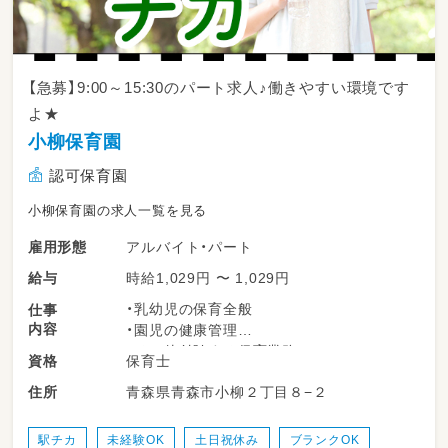
【急募】9:00～15:30のパート求人♪働きやすい環境です
よ★
小柳保育園
認可保育園
小柳保育園の求人一覧を見る
アルバイト・パート
雇用形態
時給1,029円 〜 1,029円
給与
・乳幼児の保育全般
仕事
内容
・園児の健康管理
・その他付随する保育業務
保育士
資格
青森県青森市小柳２丁目８−２
住所
駅チカ
未経験OK
土日祝休み
ブランクOK