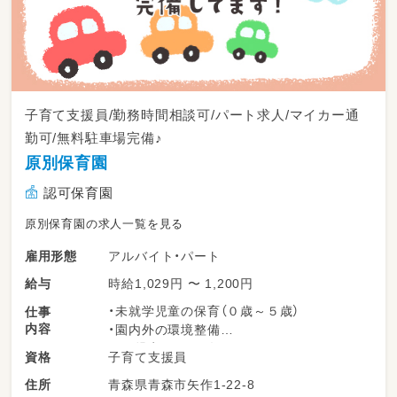
子育て支援員/勤務時間相談可/パート求人/マイカー通
勤可/無料駐車場完備♪
原別保育園
認可保育園
原別保育園の求人一覧を見る
アルバイト・パート
雇用形態
時給1,029円 〜 1,200円
給与
・未就学児童の保育（０歳～５歳）
仕事
内容
・園内外の環境整備
※園児定員：６０名
子育て支援員
資格
変更範囲：変更なし
青森県青森市矢作1-22-8
住所