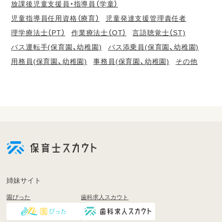
放課後児童支援員・指導員（学童）
児童指導員任用資格（療育）
児童発達支援管理責任者
理学療法士（PT）
作業療法士（OT）
言語聴覚士（ST)
バス運転手(保育園、幼稚園)
バス添乗員(保育園、幼稚園)
用務員(保育園、幼稚園)
事務員(保育園、幼稚園)
その他
会
員
登
録
も
姉妹サイト
し
園ぴった
歯科求人スカウト
く
は