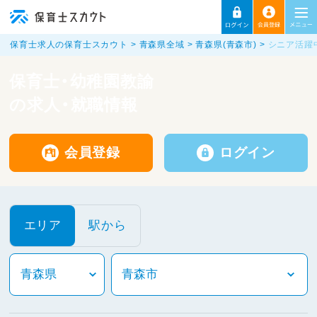
保育士求人の保育士スカウト
青森県全域
青森県(青森市)
シニア活躍
保育士・幼稚園教諭
の求人・就職情報
会員登録
ログイン
エリア
駅から