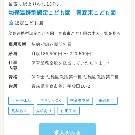
最寄り駅より徒歩13分♪
幼保連携型認定こども園 青森東こども園
認定こども園
幼保連携型認定こども園 青森東こども園の求人一覧を見る
契約・臨時・期間社員
雇用形態
月収185,500円 〜 220,500円
給与
仕事
保育業務全般を担当していただきます♪
内容
保育士 幼稚園教諭第一種 幼稚園教諭第二種
資格
青森県青森市荒川字柴田10-2
住所
土日祝休み
ブランクOK
交通費支給
車通勤可
賞与あり
昇給あり
住宅手当
求人をみる