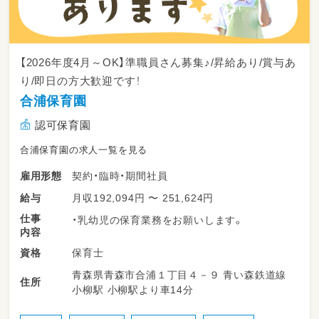
【2026年度4月～OK】準職員さん募集♪/昇給あり/賞与あ
り/即日の方大歓迎です！
合浦保育園
認可保育園
合浦保育園の求人一覧を見る
契約・臨時・期間社員
雇用形態
月収192,094円 〜 251,624円
給与
仕事
・乳幼児の保育業務をお願いします。
内容
保育士
資格
青森県青森市合浦１丁目４－９ 青い森鉄道線
住所
小柳駅 小柳駅より車14分