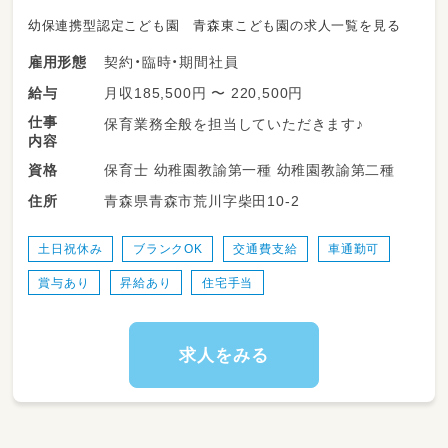
幼保連携型認定こども園 青森東こども園の求人一覧を見る
契約・臨時・期間社員
雇用形態
月収185,500円 〜 220,500円
給与
仕事
保育業務全般を担当していただきます♪
内容
保育士 幼稚園教諭第一種 幼稚園教諭第二種
資格
青森県青森市荒川字柴田10-2
住所
土日祝休み
ブランクOK
交通費支給
車通勤可
賞与あり
昇給あり
住宅手当
求人をみる