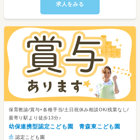
運動、ロールマット運動、
求人をみる
廊下や部屋の雑巾がけなども実施しています★
のびのびした環境が◎！
ぜひ見学にお越しください♪
保育教諭/賞与+各種手当/土日祝休み相談OK/残業なし/
最寄り駅より徒歩13分♪
幼保連携型認定こども園 青森東こども園
認定こども園