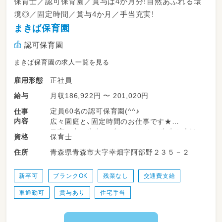
保育士／認可保育園／賞与は4か月分！自然あふれる環
境◎／固定時間／賞与4か月／手当充実！
まきば保育園
認可保育園
まきば保育園の求人一覧を見る
正社員
雇用形態
月収186,922円 〜 201,020円
給与
定員60名の認可保育園(^^♪
仕事
内容
広々園庭と、固定時間のお仕事です★
子育て中の先生やブランクのある先生も大歓
保育士
資格
迎！！
青森県青森市大字幸畑字阿部野２３５－２
住所
賞与4か月・給与改善等の手当も充実しています
(*'ω'*)
新卒可
ブランクOK
残業なし
交通費支給
夏はプール、どろんこ遊び、屋外のリズム運動、
車通勤可
賞与あり
住宅手当
冬はソリ、スキー等、全身を使った遊びを行うこ
とに加え、
足の先から指の先まで使い込む、毎日のリズム