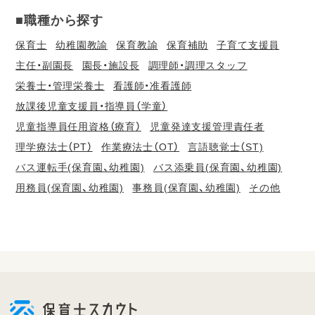
■職種から探す
保育士
幼稚園教諭
保育教諭
保育補助
子育て支援員
主任・副園長
園長・施設長
調理師・調理スタッフ
栄養士・管理栄養士
看護師・准看護師
放課後児童支援員・指導員（学童）
児童指導員任用資格（療育）
児童発達支援管理責任者
理学療法士（PT）
作業療法士（OT）
言語聴覚士（ST)
バス運転手(保育園、幼稚園)
バス添乗員(保育園、幼稚園)
用務員(保育園、幼稚園)
事務員(保育園、幼稚園)
その他
会
員
登