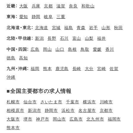
近畿：
大阪
兵庫
京都
滋賀
奈良
和歌山
東海：
愛知
静岡
岐阜
三重
北海道・東北：
北海道
宮城
福島
青森
岩手
山形
秋田
北陸・甲信越：
新潟
長野
石川
富山
山梨
福井
中国・四国：
広島
岡山
山口
島根
鳥取
愛媛
香川
徳島
高知
九州・沖縄：
福岡
熊本
鹿児島
長崎
大分
宮崎
佐賀
沖縄
■全国主要都市の求人情報
札幌市
仙台市
さいたま市
千葉市
横浜市
川崎市
相模原市
新潟市
静岡市
浜松市
名古屋市
京都市
大阪市
堺市
神戸市
岡山市
広島市
北九州市
福岡市
熊本市