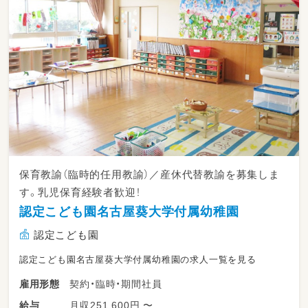
分からないことやお悩みがありましたらお気軽
にご相談ください！
保育教諭（臨時的任用教諭）／産休代替教諭を募集しま
す。乳児保育経験者歓迎！
認定こども園名古屋葵大学付属幼稚園
認定こども園
認定こども園名古屋葵大学付属幼稚園の求人一覧を見る
契約・臨時・期間社員
雇用形態
月収251,600円 〜
給与