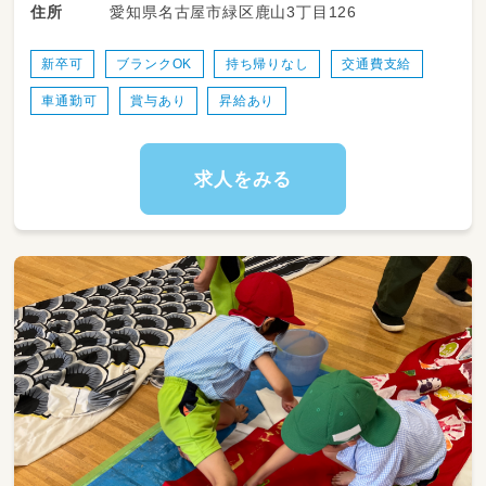
愛知県名古屋市緑区鹿山3丁目126
住所
・お散歩や自然の中での活動（森のほいくえん）
・わらべ歌や手あそびの時間
・水彩の時間（シュタイナーのにじみ絵体験）
新卒可
ブランクOK
持ち帰りなし
交通費支給
・季節を感じる行事や手仕事（日本の伝統的な行
車通勤可
賞与あり
昇給あり
事を大切にしています。羊毛や草花を使った染
めものなど、手作りのおもちゃも一緒に作りま
しょう）
・食べることを大切に子どもたちと共に行う食
求人をみる
体験（園庭には、さくらんぼやドングリなど季節
の実のなる木々も多いです）
・保育室の環境つくりや掃除（季節のお花を飾っ
たり、自然物を多く室内に持ち込み、自然がそば
にあるような環境つくりを大切にしています）
・保護者対応、簡単な書類記入
※転勤の可能性あり（名古屋市内の系列園）