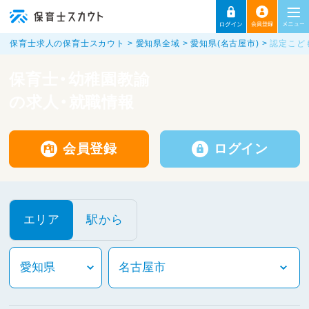
保育士求人の保育士スカウト
愛知県全域
愛知県(名古屋市)
認定こど
保育士・幼稚園教諭
の求人・就職情報
会員登録
ログイン
エリア
駅から