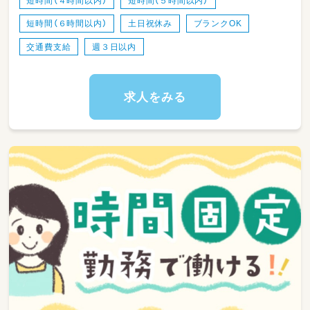
短時間（４時間以内）
短時間（５時間以内）
を生かして活躍してみませんか？
短時間（６時間以内）
土日祝休み
ブランクOK
＊交通費支給あり！通勤にかかるお金をサポー
トします♪
交通費支給
週３日以内
【事業所の特色】
＊一緒に働く先輩・同僚が話をしっかり聞いて
求人をみる
くれる環境。お仕事の質問もしやすい職場で
す。
＊職場の男女比：ほぼ女性職員の職場です。
＊中高年の職員が多数活躍しているので、困っ
た時には気軽に相談できます。
＊頼りになる先輩社員多数！現場の状況にあわ
せて「ずっと活かせる知識」を学び続けられる環
境です★