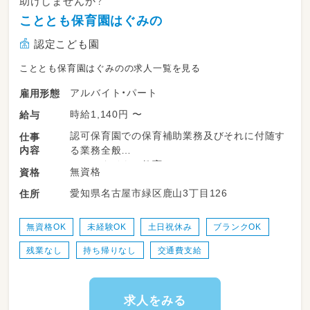
助けしませんか？
こととも保育園はぐみの
認定こども園
こととも保育園はぐみのの求人一覧を見る
アルバイト・パート
雇用形態
時給1,140円 〜
給与
認可保育園での保育補助業務及びそれに付随す
仕事
内容
る業務全般
※シュタイナー教育
無資格
資格
※定員96名の認可保育園です。
愛知県名古屋市緑区鹿山3丁目126
住所
例）子どもの遊びや活動のサポート、クラス担任
の補助、環境整備、清掃など
無資格OK
未経験OK
土日祝休み
ブランクOK
残業なし
持ち帰りなし
交通費支給
求人をみる