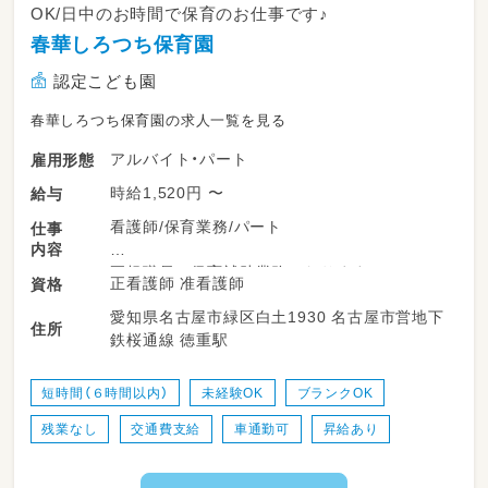
OK/日中のお時間で保育のお仕事です♪
春華しろつち保育園
認定こども園
春華しろつち保育園の求人一覧を見る
アルバイト・パート
雇用形態
時給1,520円 〜
給与
看護師/保育業務/パート
仕事
内容
正規職員の保育補助業務となります。
正看護師 准看護師
資格
保育の業務が未経験でもOKです！
愛知県名古屋市緑区白土1930 名古屋市営地下
子どもたちの元気な姿・笑顔・保育の中で感じま
住所
鉄桜通線 徳重駅
せんか。
★保健だより（月に１回・ひな形あり）
短時間（６時間以内）
未経験OK
ブランクOK
★歯科検診の虫歯のお子さんのお手紙作成（ひ
残業なし
交通費支給
車通勤可
昇給あり
な形あり）
★園医さんの健康診断の補助（先生から専門的
なことを言われたときのみ担任に伝える）