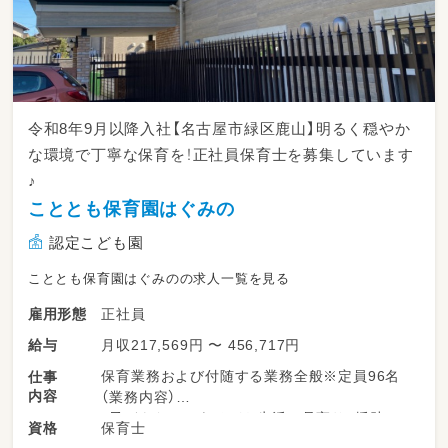
令和8年9月以降入社【名古屋市緑区鹿山】明るく穏やか
な環境で丁寧な保育を！正社員保育士を募集しています
♪
こととも保育園はぐみの
認定こども園
こととも保育園はぐみのの求人一覧を見る
正社員
雇用形態
月収217,569円 〜 456,717円
給与
保育業務および付随する業務全般※定員96名
仕事
内容
（業務内容）
・子どもたちのあそびや生活の見守り、援助
保育士
資格
・食事、午睡、着替えなどのお手伝い