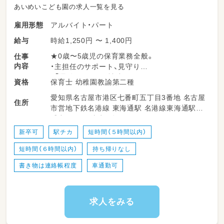
あいめいこども園の求人一覧を見る
アルバイト・パート
雇用形態
時給1,250円 〜 1,400円
給与
★0歳〜5歳児の保育業務全般。
仕事
内容
・主担任のサポート、見守り
・「運動あそび」の補助
保育士 幼稚園教諭第二種
資格
・異年齢保育（縦割り）のサポート
愛知県名古屋市港区七番町五丁目3番地 名古屋
・給食、排泄の介助、清掃な
住所
市営地下鉄名港線 東海通駅 名港線東海通駅1
番出口から 徒歩2分
新卒可
駅チカ
短時間（５時間以内）
短時間（６時間以内）
持ち帰りなし
書き物は連絡帳程度
車通勤可
求人をみる