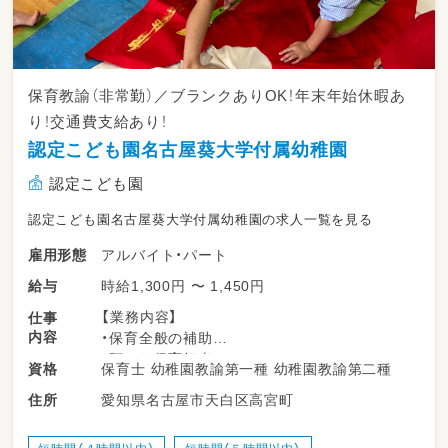
保育教諭（非常勤）／ブランクありOK！年末年始休暇あ
り！交通費支給あり！
認定こども園名古屋葵大学付属幼稚園
認定こども園
認定こども園名古屋葵大学付属幼稚園の求人一覧を見る
アルバイト・パート
雇用形態
時給1,300円 〜 1,450円
給与
【業務内容】
仕事
内容
・保育全般の補助
・預かり保育担当
保育士 幼稚園教諭第一種 幼稚園教諭第二種
資格
愛知県名古屋市天白区高宮町
住所
＊当事業所の魅力は「雰囲気の良さ」！見学はお
気軽に◎
＊ブランクがあっても大丈夫！これまでの経験