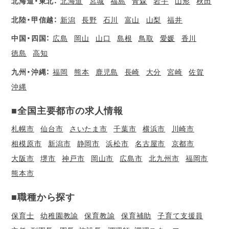
北海道・東北：
北海道
宮城
福島
青森
岩手
山形
秋田
北陸・甲信越：
新潟
長野
石川
富山
山梨
福井
中国・四国：
広島
岡山
山口
島根
鳥取
愛媛
香川
徳島
高知
九州・沖縄：
福岡
熊本
鹿児島
長崎
大分
宮崎
佐賀
沖縄
■全国主要都市の求人情報
札幌市
仙台市
さいたま市
千葉市
横浜市
川崎市
相模原市
新潟市
静岡市
浜松市
名古屋市
京都市
大阪市
堺市
神戸市
岡山市
広島市
北九州市
福岡市
熊本市
■職種から探す
保育士
幼稚園教諭
保育教諭
保育補助
子育て支援員