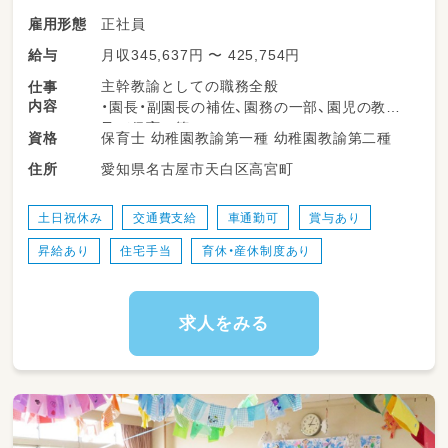
正社員
雇用形態
月収345,637円 〜 425,754円
給与
主幹教諭としての職務全般
仕事
内容
・園長・副園長の補佐、園務の一部、園児の教育
及び保育 等
保育士 幼稚園教諭第一種 幼稚園教諭第二種
資格
愛知県名古屋市天白区高宮町
住所
※採用予定日：令和8年9月1日以降
※変更の範囲：変更なし
土日祝休み
交通費支給
車通勤可
賞与あり
昇給あり
住宅手当
育休・産休制度あり
勤務年数が長い先生が多いですが、新しく入ら
れた先生も温かく迎え入れており、
お互いを認め合う雰囲気が根付いています。
「先生が楽しくなければ園児も楽しくない」とい
求人をみる
う方針のもと、先生たちも楽しくはたらいてい
ます。
人間関係も良好で、和やかな雰囲気の中で日々
の保育が行われています。
慣れるまでしっかりサポートいたしますので、