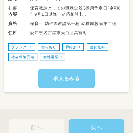
保育教諭としての職務全般【採用予定日：令和8
仕事
内容
年9月1日以降 ※応相談】
保育士 幼稚園教諭第一種 幼稚園教諭第二種
資格
勤務年数が長い先生が多いですが、新しく入ら
愛知県名古屋市天白区高宮町
住所
れた先生も温かく迎え入れており、
お互いを認め合う雰囲気が根付いています。
「先生が楽しくなければ園児も楽しくない」とい
ブランクOK
賞与あり
昇給あり
給食無料
う方針のもと、先生たちも楽しくはたらいてい
社会保険完備
女性活躍中
ます。
人間関係も良好で、和やかな雰囲気の中で日々
の保育が行われています。
求人をみる
慣れるまでしっかりサポートいたしますので、
分からないことやお悩みがありましたらお気軽
にご相談ください！
（変更の範囲）変更なし
前へ
次へ