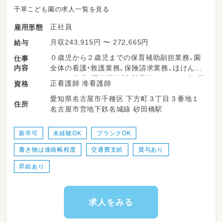
千草こども園の求人一覧を見る
正社員
雇用形態
月収243,915円 〜 272,665円
給与
０歳児から２歳児までの保育補助副担業務、園
仕事
内容
全体の看護・救護業務、保険請求業務、ほけんだ
よりの作成、研修講師（心肺蘇生やアレルギー発
正看護師 准看護師
資格
症児の対応訓練など）
愛知県名古屋市千種区 下方町３丁目３番地１
複数担任制をとっているので子どもの情報も相
住所
名古屋市営地下鉄名城線 砂田橋駅
談しやすい環境を確保しています。
指導案の作成などは必要ありませんが、家庭と
のやりとりをしている連絡帳は記入していただ
新卒可
未経験OK
ブランクOK
くことになります。
書き物は連絡帳程度
交通費支給
賞与あり
昇給あり
求人をみる