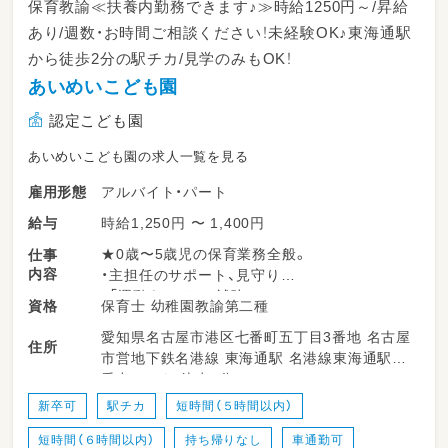
保育教諭≪扶養内勤務できます♪≫時給1250円～/昇給
あり/週数・お時間ご相談ください！未経験OK♪東海通駅
から徒歩2分の駅チカ/見学のみもOK！
あいめいこども園
認定こども園
あいめいこども園の求人一覧を見る
アルバイト・パート
雇用形態
時給1,250円 〜 1,400円
給与
★0歳〜5歳児の保育業務全般。
仕事
内容
・主担任のサポート、見守り
・「運動あそび」の補助
保育士 幼稚園教諭第二種
資格
・異年齢保育（縦割り）のサポート
愛知県名古屋市港区七番町五丁目3番地 名古屋
・給食、排泄の介助、清掃な
住所
市営地下鉄名港線 東海通駅 名港線東海通駅1
番出口から 徒歩2分
新卒可
駅チカ
短時間（５時間以内）
短時間（６時間以内）
持ち帰りなし
車通勤可