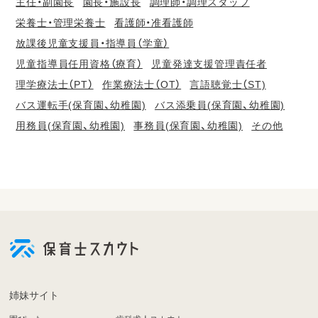
主任・副園長
園長・施設長
調理師・調理スタッフ
栄養士・管理栄養士
看護師・准看護師
放課後児童支援員・指導員（学童）
児童指導員任用資格（療育）
児童発達支援管理責任者
理学療法士（PT）
作業療法士（OT）
言語聴覚士（ST)
バス運転手(保育園、幼稚園)
バス添乗員(保育園、幼稚園)
用務員(保育園、幼稚園)
事務員(保育園、幼稚園)
その他
会
員
登
録
も
姉妹サイト
し