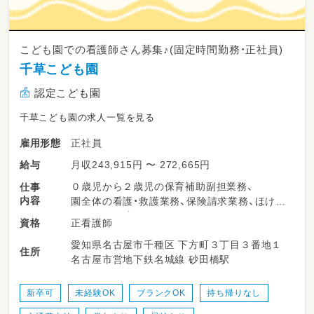
こども園での看護師さん募集♪(固定時間勤務・正社員)
千草こども園
認定こども園
千草こども園の求人一覧を見る
正社員
雇用形態
月収243,915円 〜 272,665円
給与
０歳児から２歳児の保育補助副担業務、
仕事
内容
園全体の看護・救護業務、保険請求業務、ほけん
だよりの作成など
正看護師
資格
複数担任制をとっているので、子どもの情報も
愛知県名古屋市千種区 下方町３丁目３番地１
相談しやすい環境を確保しています。
住所
名古屋市営地下鉄名城線 砂田橋駅
家庭とのやりとりは、慣れてから行っていただ
く可能性はありますが、
新卒可
未経験OK
ブランクOK
持ち帰りなし
まずは業務内容をゆっくり覚えていただきま