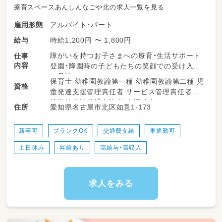
療育スペースあんしんなごや北の求人一覧を見る
アルバイト・パート
雇用形態
時給1,200円 〜 1,800円
給与
障がいを持つお子さまへの療育・生活サポート
仕事
内容
登園・降園時の子どもたちの笑顔での受け入れ、
お見送り
保育士 幼稚園教諭第一種 幼稚園教諭第二種 児
資格
童発達支援管理責任者 サービス管理責任者 高
・一人ひとりの個性に合わせた個別指導や、お友
等学校教諭普通免許 社会福祉士
愛知県名古屋市北区如意1‐173
住所
達との集団遊びの見守り
・季節のイベントや、工作・レクリエーションの
企画・運営
新卒可
ブランクOK
交通費支給
車通勤可
・トイレや着替え、おやつタイムのサポート
土日休み
昇給あり
高給与・高収入
・お部屋の掃除やおもちゃの消毒など、安心・安
全な環境づくり
・保護者さまとのコミュニケーションや、日々の
成長の共有
求人をみる
・行事前の準備や、他のスタッフとのミーティン
グ