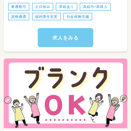
企画・運営
車通勤可
土日休み
昇給あり
高給与・高収入
・トイレや着替え、おやつタイムのサポート
資格優遇
福利厚生充実
社会保険完備
・お部屋の掃除やおもちゃの消毒など、安心・安
全な環境づくり
・保護者さまとのコミュニケーションや、日々の
成長の共有
求人をみる
・行事前の準備や、他のスタッフとのミーティン
グ