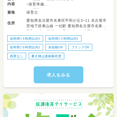
内容
・保育準備
・お掃除
保育士
資格
・お散歩の付き添い
愛知県名古屋市名東区平和が丘3−11 名古屋市
・お昼寝中の見守り
住所
営地下鉄東山線 一社駅 愛知県名古屋市名東区
・連絡帳や日誌の記入もお願いする場合がござ
平和が丘 ３丁目１１番地 大きな地図をみる 地
います（勤務する時間帯による）
下鉄東山線「一社」から徒歩13分
・正社員保育士の補助をしていただきます
短時間（４時間以内）
短時間（５時間以内）
短時間（６時間以内）
未経験OK
ブランクOK
〈こんな方が向いています♪〉
・お子さまの事もスタッフの事も大事にできる
残業なし
書き物は連絡帳程度
人
・担任を主で行うより影でサポートしたい方
・人の役に立ちたい、何より子どもが大好きな
求人をみる
人！