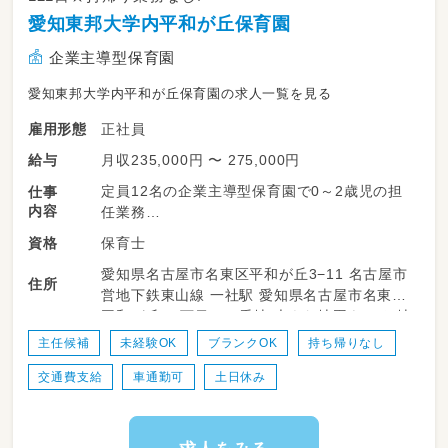
愛知東邦大学内平和が丘保育園
企業主導型保育園
愛知東邦大学内平和が丘保育園の求人一覧を見る
正社員
雇用形態
月収235,000円 〜 275,000円
給与
定員12名の企業主導型保育園で0～2歳児の担
仕事
内容
任業務
保育士
資格
・日々の保育計画作成と保育
愛知県名古屋市名東区平和が丘3−11 名古屋市
・保護者さまの対応
住所
営地下鉄東山線 一社駅 愛知県名古屋市名東区
・記録等に係る事務作業（全てPCで行います）
平和が丘 ３丁目１１番地 大きな地図をみる 地
下鉄東山線「一社」から徒歩13分
＜ 保育の内容 ＞例
主任候補
未経験OK
ブランクOK
持ち帰りなし
・7:30~9:00 自由遊び
交通費支給
車通勤可
土日休み
・9:00~2歳児まではおやつ後、設定保育（戸外活
動や製作など）
・12:00~給食、その後お昼寝
・14:30~起床、その後おやつ（幼児クラスは原則