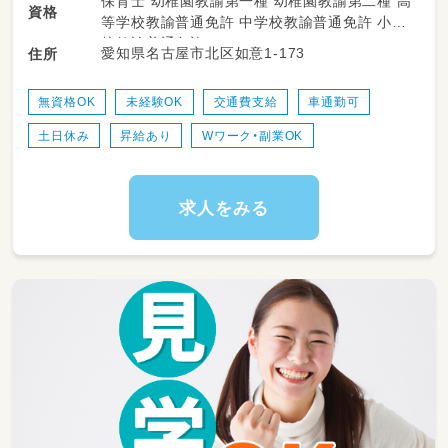
保育士 幼稚園教諭第一種 幼稚園教諭第二種 高
資格
掃除などの雑務
等学校教諭普通免許 中学校教諭普通免許 小学
校教諭普通免許
愛知県名古屋市北区如意1‐173
住所
無資格OK
未経験OK
交通費支給
車通勤可
土日休み
昇給あり
Wワーク・副業OK
求人をみる