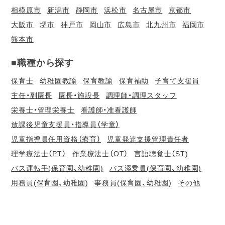
相模原市
新潟市
静岡市
浜松市
名古屋市
京都市
大阪市
堺市
神戸市
岡山市
広島市
北九州市
福岡市
熊本市
■職種から探す
保育士
幼稚園教諭
保育教諭
保育補助
子育て支援員
主任・副園長
園長・施設長
調理師・調理スタッフ
栄養士・管理栄養士
看護師・准看護師
放課後児童支援員・指導員（学童）
児童指導員任用資格（療育）
児童発達支援管理責任者
理学療法士（PT）
作業療法士（OT）
言語聴覚士（ST)
バス運転手(保育園、幼稚園)
バス添乗員(保育園、幼稚園)
用務員(保育園、幼稚園)
事務員(保育園、幼稚園)
その他