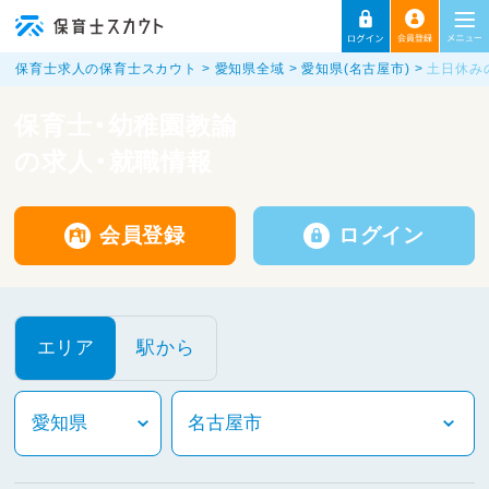
保育士求人の保育士スカウト
愛知県全域
愛知県(名古屋市)
土日休み
保育士・幼稚園教諭
の求人・就職情報
会員登録
ログイン
エリア
駅から