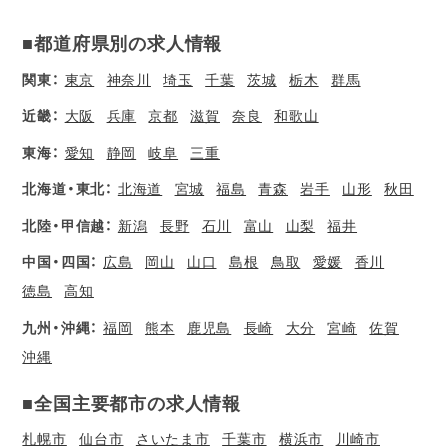
■都道府県別の求人情報
関東：
東京
神奈川
埼玉
千葉
茨城
栃木
群馬
近畿：
大阪
兵庫
京都
滋賀
奈良
和歌山
東海：
愛知
静岡
岐阜
三重
北海道・東北：
北海道
宮城
福島
青森
岩手
山形
秋田
北陸・甲信越：
新潟
長野
石川
富山
山梨
福井
中国・四国：
広島
岡山
山口
島根
鳥取
愛媛
香川
徳島
高知
九州・沖縄：
福岡
熊本
鹿児島
長崎
大分
宮崎
佐賀
沖縄
■全国主要都市の求人情報
札幌市
仙台市
さいたま市
千葉市
横浜市
川崎市