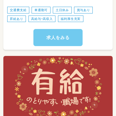
校教諭普通免許 普通自動車運転免許
交通費支給
車通勤可
土日休み
賞与あり
昇給あり
高給与・高収入
福利厚生充実
求人をみる