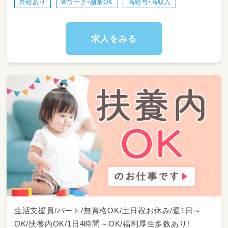
昇給あり
Wワーク・副業OK
高給与・高収入
・お部屋の掃除やおもちゃの消毒など、安心・安
全な環境づくり
・保護者さまとのコミュニケーションや、日々の
成長の共有
求人をみる
・行事前の準備や、他のスタッフとのミーティン
グ
生活支援員/パート/無資格OK/土日祝お休み/週1日～
OK/扶養内OK/1日4時間～OK/福利厚生多数あり！