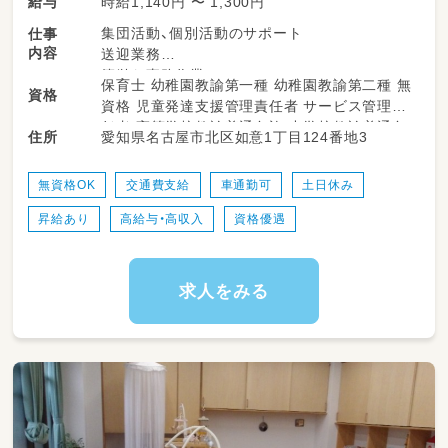
時給1,140円 〜 1,300円
給与
集団活動、個別活動のサポート
仕事
内容
送迎業務
簡単な事務作業
保育士 幼稚園教諭第一種 幼稚園教諭第二種 無
資格
掃除などの雑務
資格 児童発達支援管理責任者 サービス管理責
任者 高等学校教諭普通免許 中学校教諭普通免
愛知県名古屋市北区如意1丁目124番地3
住所
許 小学校教諭普通免許 社会福祉士
無資格OK
交通費支給
車通勤可
土日休み
昇給あり
高給与・高収入
資格優遇
求人をみる