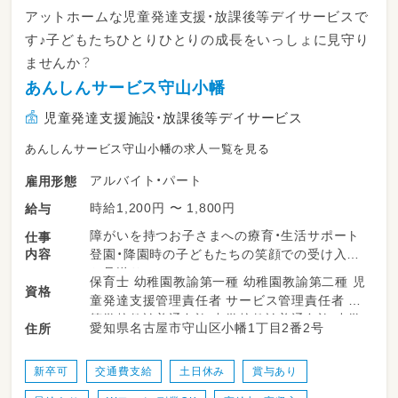
アットホームな児童発達支援・放課後等デイサービスで
す♪子どもたちひとりひとりの成長をいっしょに見守り
ませんか？
あんしんサービス守山小幡
児童発達支援施設・放課後等デイサービス
あんしんサービス守山小幡の求人一覧を見る
アルバイト・パート
雇用形態
時給1,200円 〜 1,800円
給与
障がいを持つお子さまへの療育・生活サポート
仕事
内容
登園・降園時の子どもたちの笑顔での受け入れ、
お見送り
保育士 幼稚園教諭第一種 幼稚園教諭第二種 児
資格
童発達支援管理責任者 サービス管理責任者 高
・一人ひとりの個性に合わせた個別指導や、お友
等学校教諭普通免許 中学校教諭普通免許 小学
愛知県名古屋市守山区小幡1丁目2番2号
住所
達との集団遊びの見守り
校教諭普通免許 社会福祉士
・季節のイベントや、工作・レクリエーションの
企画・運営
新卒可
交通費支給
土日休み
賞与あり
・トイレや着替え、おやつタイムのサポート