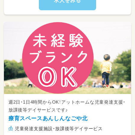
求人をみる
お昼寝はしません）
・16:30~自由遊び（開所時間が長いため、「自由
遊び」の時間でも年齢に沿った保育計画を立て
た中から遊びを選んで行います）
【こんな方が向いています♪】
・人の役に立ちたい、何より子どもが大好きな
人！
・自分から意見を発信でき、それを実行できる方
・年齢やキャリアは問いません！自分で学ぶ意欲
のある人
・大人数制の保育だとひとりひとりに対応しに
くいと感じる
週2日・1日4時間からOK！アットホームな児童発達支援・
放課後等デイサービスです♪
療育スペースあんしんなごや北
児童発達支援施設・放課後等デイサービス