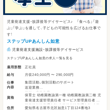
児童発達支援・放課後等デイサービス♪ 「食べる」「遊
ぶ」「学ぶ」を通して、子どもの可能性を広げるお仕事で
す！
ステップUPあんしん如意
児童発達支援施設・放課後等デイサービス
ステップUPあんしん如意の求人一覧を見る
正社員
雇用形態
月収240,000円 〜 290,000円
給与
集団活動、個別活動のサポート
仕事
内容
送迎業務
簡単な事務作業
保育士 幼稚園教諭第一種 幼稚園教諭第二種 児
資格
掃除などの雑務
童発達支援管理責任者 サービス管理責任者 高
等学校教諭普通免許 中学校教諭普通免許 小学
愛知県名古屋市北区如意1丁目124番地3
住所