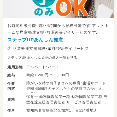
お時間相談可能・週2・4時間から勤務可能です！アットホ
ームな児童発達支援・放課後等デイサービスです♪
ステップUPあんしん如意
児童発達支援施設・放課後等デイサービス
ステップUPあんしん如意の求人一覧を見る
アルバイト・パート
雇用形態
時給1,200円 〜 1,800円
給与
障がいを持つお子さまへの療育・生活サポート
仕事
内容
登園・降園時の子どもたちの笑顔での受け入れ、
お見送り
保育士 幼稚園教諭第一種 幼稚園教諭第二種 児
資格
童発達支援管理責任者 サービス管理責任者 高
・一人ひとりの個性に合わせた個別指導や、お友
等学校教諭普通免許 中学校教諭普通免許 小学
愛知県名古屋市北区如意1丁目124番地3
住所
達との集団遊びの見守り
校教諭普通免許 社会福祉士
・季節のイベントや、工作・レクリエーションの