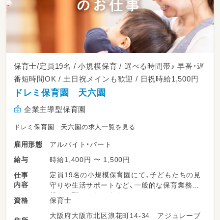
保育士/定員19名 / 小規模保育 / 選べる時間帯♪ 早番・遅
番短時間OK / 土日祝メインも歓迎 / 日祝時給1,500円
ドレミ保育園 天六園
企業主導型保育園
ドレミ保育園 天六園の求人一覧を見る
アルバイト・パート
雇用形態
時給1,400円 〜 1,500円
給与
定員19名の小規模保育園にて、子どもたちの見
仕事
内容
守りや生活サポートなど、一般的な保育業務全
般をお願いいたします。
保育士
資格
少人数でアットホームな環境なので、一人ひと
大阪府大阪市北区浪花町14-34 アジュレーブ
りに目を配りやすく、未経験やブランクのある