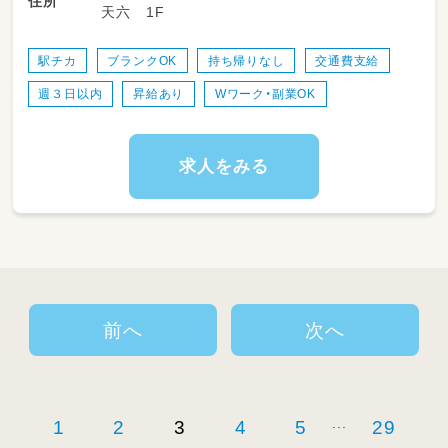
住所
天六 1F
方でもスタートしやすい職場です♪
◎登園時・降園時の子どもたちの笑顔での受け
駅チカ
ブランクOK
持ち帰りなし
交通費支給
入れ、お見送り
週３日以内
昇給あり
Wワーク・副業OK
◎室内遊びや近くの公園へのお散歩など、安全
な見守り
◎年齢に応じた着替え、トイレ、食事、睡眠（お
昼寝）のサポート
求人をみる
◎お迎え時の保護者様への簡単な対応（今日の
園での様子をお伝えします♪）
◎お部屋の簡単なお掃除やおもちゃの消毒な
ど、きれいな環境づくり
◎正職員さんのサポート（活動の準備や、使った
おもちゃの片付けなど）
前へ
次へ
...
1
2
3
4
5
29