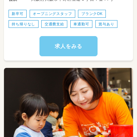
普段の保育を大切にした保育をしています。
新卒可
オープニングスタッフ
ブランクOK
たくさんのえほんに包まれ
持ち帰りなし
交通費支給
車通勤可
賞与あり
心穏やかにゆっくりと優しい保育を実践してい
ます。
求人をみる