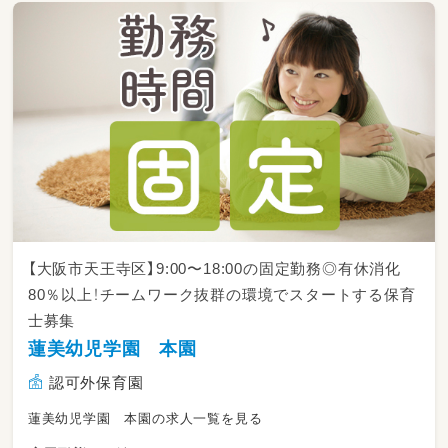
メインでクラスを引っ張る「担任の先生」が必ず
近くにいます。
指示に沿って優しく子どもたちをお手伝いでき
れば、専門知識がなくて大丈夫！
◆ 具体的な業務
子どもたちの安全な見守り
「できた！」を応援する食事や着替えのサポート
お散歩の付き添い（一緒に楽しく歩きます♪）
おもちゃの準備やお片付け、担任の先生のサポ
ート
リトミックなどで元気に身体を動かす活気ある
【大阪市天王寺区】9:00〜18:00の固定勤務◎有休消化
クラスです。
80％以上！チームワーク抜群の環境でスタートする保育
「書類業務」は一切ありませんので、
士募集
子どもたちとの関わりやサポートに100％集中
できますよ！
蓮美幼児学園 本園
認可外保育園
【② 幼稚園児のお預かり保育「ディスカバリー
蓮美幼児学園 本園の求人一覧を見る
クラブ」】