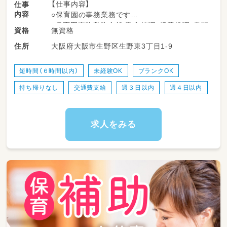
【仕事内容】
仕事
内容
○保育園の事務業務です
・保育園事務業務全般(勤怠管理・経費処理・書類
無資格
資格
整理など)
大阪府大阪市生野区生野東3丁目1-9
住所
⇒パソコン操作あり(Excel・Wordなど)
・その他、付随する業務
短時間（６時間以内）
未経験OK
ブランクOK
持ち帰りなし
交通費支給
週３日以内
週４日以内
求人をみる