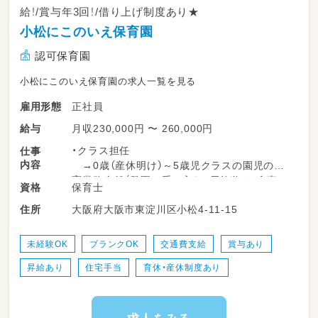
多い日には約100名の園児が集まる活気あるク
給！/賞与年3回！/借り上げ制度あり★
ラスのため、
小松にこのいえ保育園
スタッフ同士でしっかり声を掛け合い、連携し
ながら運営しています。
認可保育園
＜主な業務内容＞
小松にこのいえ保育園の求人一覧を見る
・安全な遊びの見守り・サポート
正社員
雇用形態
・おやつタイムの準備や対応
・園内で行われる習い事（課外教室）への送迎補
月収230,000円 〜 260,000円
給与
助
・クラス担任
仕事
・お帰りの準備、保護者様への引き渡し対応
内容
→0歳（産休明け）～5歳児クラスの園児の保
・教室内の環境整備
育業務全般（登園の受け入れ・戸外遊び・食事や
保育士
資格
排せつの援助・午睡時の見守り等）をお願いしま
※集団生活ならではのメリハリを大切にしなが
大阪府大阪市東淀川区小松4-11-15
住所
す。その他保育業務に付随する仕事。
ら、
子どもたち一人ひとりに温かい眼差しを注いで
※地域の子育て家庭に対し、定期的にファミリ
くださる方を歓迎します。
未経験OK
ブランクOK
交通費支給
賞与あり
ーコンサートをしています♪
昇給あり
住宅手当
育休・産休制度あり
※ドラム、ベース、歌が得意な方歓迎
勤務時間：
13:45 〜 18:00（午後からの短時間！家事を済ま
せてから働けます）