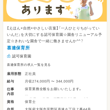
【えほん×自然×やさしい言葉】「一人ひとりちがってい
いんだ」を大切にする認可保育園☆園舎リニューアル予
定☆きれいな園舎で一緒に働きませんか^^？
喜連保育所
認可保育園
喜連保育所の求人一覧を見る
正社員
雇用形態
月収274,000円 〜 344,000円
給与
保育業務全般をお願いいたします。
仕事
内容
・0歳児～5歳児の保育業務（定員100名）
保育士
資格
・書類作成や付随する業務
大阪府大阪市平野区喜連６丁目７番44号
住所
（分け合って負担軽減に取り組んでいます。）