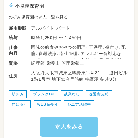
小規模保育園
のぞみ保育園の求人一覧を見る
アルバイト・パート
雇用形態
時給1,250円 〜 1,450円
給与
園児の給食やおやつの調理、下処理、盛付け、配
仕事
内容
膳、食器洗浄、衛生管理、アレルギー食対応など
を行っていただきます。食材の確認・発注補助
調理師 栄養士 管理栄養士
資格
なども一部お任せします。栄養面だけでなく、
大阪府大阪市城東区鴫野東1-4-21 勝田ビル
衛生・安全面にも配慮しながら、子どもたちの食
住所
1階1号室 地下鉄今里筋線 鴫野駅 徒歩3分
事時間を支えます。勤務時間や日数は相談可能
で、家庭との両立もしやすい環境です。
駅チカ
ブランクOK
残業なし
交通費支給
＜スケジュール例＞
昇給あり
WEB面接可
シニア活躍中
・08:00～朝おやつとお昼ご飯の調理
・10:00～朝おやつ提供
・11:00～お昼ご飯の提供、片付け
求人をみる