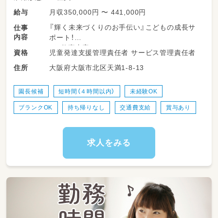
月収350,000円 〜 441,000円
給与
【労働条件通知書に基づく明示事項】
職務内容の変更の範囲：基本的にはありませ
『輝く未来づくりのお手伝い』こどもの成長サ
仕事
ん。ただし業務上必要な場合、配置転換や職務
内容
ポート！
内容の変更を行うことがあります。
■お仕事内容
児童発達支援管理責任者 サービス管理責任者
資格
就業場所の変更の範囲：基本的にはありませ
・児童発達支援管理責任者として施設の運営管
ん。ただし業務上必要な場合、転居を伴わない
大阪府大阪市北区天満1-8-13
住所
理補佐
通勤圏内において、法人の定める就業場所へ変
・個別支援計画書作成
更することがあります。
・モニタリングやアセスメント
園長候補
短時間（４時間以内）
未経験OK
・職員の指導やフォロー
ブランクOK
持ち帰りなし
交通費支給
賞与あり
・管轄自治体とのやり取り
・運営費などの出納帳管理補佐
・保護者対応
・書類確認
求人をみる
・勤怠管理
・利用者獲得に向けての取り組み
・その他、障がい児通所支援施設運営業務全般