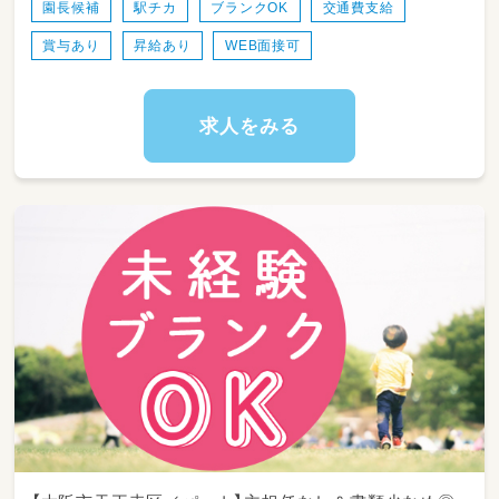
園長候補
駅チカ
ブランクOK
交通費支給
＜スケジュール例＞
賞与あり
昇給あり
WEB面接可
・07:45～登園
・09:00～自発的な活動(室内遊び/お散歩)
・11:00～昼食
・12:30～午睡(事務作業/ブレスチェック/休憩)
求人をみる
・15:00～自発的な活動(室内遊び/お散歩)
・18:00～降園