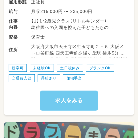
勤務時間：平日 14:15〜18:00
正社員
雇用形態
子どもたちが安全に楽しく過ごせるように
月収215,000円 〜 235,000円
給与
見守るお仕事（3〜5歳児対象）です！！
【1】1・2歳児クラス（リトルキンダー）
仕事
園内や館内を移動する場面も多いため、
内容
幼稚園への入園を控えた子どもたちの
声を掛け合い、チームワーク良く運営していま
「はじめて」を支える保育です♪♪
保育士
資格
す。
リトミックや季節の制作、外遊びなど、毎日ワク
大阪府大阪市天王寺区生玉寺町２－６ 大阪メ
ワクする活動がいっぱい！
住所
◆ 具体的な業務
トロ谷町線 四天王寺前夕陽ヶ丘駅 徒歩5分 大
子どもたちの成長の瞬間にたくさん立ち会え
安全に遊べているかの見守り
阪メトロ谷町線 谷町九丁目駅 徒歩10分 近鉄難
る、やりがいの大きなお仕事
おやつタイムの準備や対応
波線 大阪上本町駅 徒歩15分
新卒可
未経験OK
土日祝休み
ブランクOK
同じ館内で行われる習い事（課外教室）への送迎
◆ 具体的には…
サポート
交通費支給
昇給あり
住宅手当
・主活動のサポート、子どもたちの見守り
お帰りの準備、お部屋の清掃などの環境整備
・制作や遊びの事前準備・お片付け
・「できた！」を増やす、食事や着替えのお手伝い
ただ楽しいだけでなく、集団生活としての「ルー
・安心・安全に過ごせる環境づくり
求人をみる
ルやメリハリ」を大切にしながら、
温かく見守ってくださる方を歓迎します。
★賑やかで笑顔の絶えないクラスなので、
身体を動かすのが好きな方にピッタリの環境で
フットワーク軽く身体を動かす仕事がしたい方
す！
にぴったりです。
【2】幼稚園児の延長保育（ディスカバリークラ