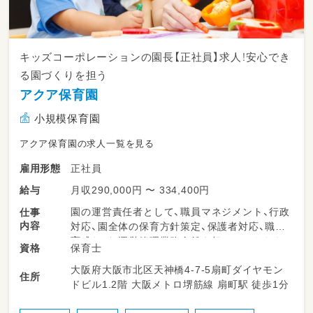
キッズコーポレーションの園長【正社員】求人！安心でき
る園づくりを担う
アクア保育園
小規模保育園
アクア保育園の求人一覧を見る
正社員
雇用形態
月収290,000円 〜 334,400円
給与
園の運営責任者として、職員マネジメント、行政
仕事
内容
対応、園全体の保育方針策定、保護者対応、職員
育成など、運営管理業務全般を担っていただき
保育士
資格
ます。職員との連携を大切にしながら、子ども・
大阪府大阪市北区天神橋4-7-5扇町ダイヤモン
保護者・職員全員が安心して過ごせる園づくり
住所
ドビル1.2階 大阪メトロ堺筋線 扇町駅 徒歩1分
を進めていただきます。実務とマネジメントの
両面でやりがいを感じられるポジションです。