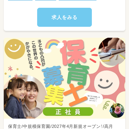
・保育補助（担任の先生の指示に沿って動けばO
K！）
・工作やレクリエーションの準備・お片付け
求人をみる
・食事、着替え、おむつ替えなどの生活サポート
・子どもたちの安全な見守り
・教室内の環境整備（清掃や消毒など）
※教室はいつも賑やかで活気にあふれていま
す。
フットワーク軽く、身体を動かしながら楽しく
働きたい方にぴったりです！
選べる勤務時間：
9:00 〜 18:00（フルタイムでしっかり）
9:00 〜 14:30（ご家庭との両立や扶養内にも最
適）
【② ディスカバリークラブ（3〜5歳児／幼稚園
児の延長保育）】
子どもたちが笑顔で安全に過ごせるように見守
るお仕事
保育士/中規模保育園/2027年4月新規オープン！/高月