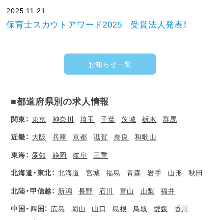
2025.11.21
保育士スカウトアワード2025 受賞法人発表！
お知らせ一覧
■都道府県別の求人情報
関東：
東京
神奈川
埼玉
千葉
茨城
栃木
群馬
近畿：
大阪
兵庫
京都
滋賀
奈良
和歌山
東海：
愛知
静岡
岐阜
三重
北海道・東北：
北海道
宮城
福島
青森
岩手
山形
秋田
北陸・甲信越：
新潟
長野
石川
富山
山梨
福井
中国・四国：
広島
岡山
山口
島根
鳥取
愛媛
香川