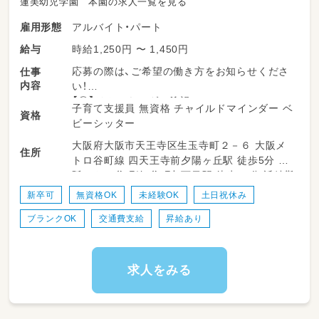
蓮美幼児学園 本園の求人一覧を見る
アルバイト・パート
雇用形態
時給1,250円 〜 1,450円
給与
応募の際は、ご希望の働き方をお知らせくださ
仕事
内容
い！
【①】リトルキンダー希望
子育て支援員 無資格 チャイルドマインダー ベ
資格
【②】ディスカバリークラブ希望
ビーシッター
【③】どちらのクラスでも対応可能
大阪府大阪市天王寺区生玉寺町２－６ 大阪メ
住所
トロ谷町線 四天王寺前夕陽ヶ丘駅 徒歩5分 大
詳しいお仕事内容
阪メトロ谷町線 谷町九丁目駅 徒歩10分 近鉄難
波線 大阪上本町駅 徒歩15分
【① 1・2歳児の入園準備クラス「リトルキンダ
新卒可
無資格OK
未経験OK
土日祝休み
ー」】
ブランクOK
交通費支給
昇給あり
勤務時間：平日 9:00〜14:30 または 14:00〜1
8:00
初めて家族と離れて過ごす1歳児・2歳児クラス
の
求人をみる
「保育補助」として、子どもたちの毎日のワクワ
クをサポートするお仕事