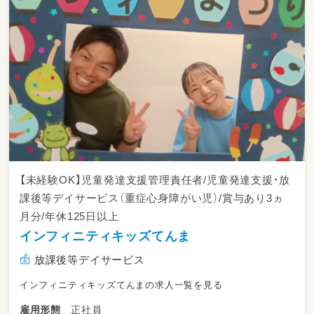
ブ）
3歳〜5歳児を対象とした、延長保育のお仕事
多い日には100名ほどの園児が集まる元気いっ
ぱいのクラス！
園内で行う習い事（課外教室）への移動をサポー
トするなど、
先生同士でバトンを繋ぎながらチームワーク良
く運営しています。
◆ 具体的には…
・園バスの添乗（※運転手は別にいますので、車
内での見守りをお願いします）
【未経験OK】児童発達支援管理責任者/児童発達支援・放
・子どもたちへのおやつの提供
課後等デイサービス（重症心身障がい児）/賞与あり3ヵ
・室内遊び・外遊びのサポート
月分/年休125日以上
・習い事教室への送迎フォロー
・お迎えの対応、環境整備
インフィニティキッズてんま
放課後等デイサービス
★集団生活の中で「楽しむ時間」と「お片付けの
時間」の
インフィニティキッズてんまの求人一覧を見る
メリハリをつけつつ、子どもたちと温かく関わ
ってくださる方を求めています。
正社員
雇用形態