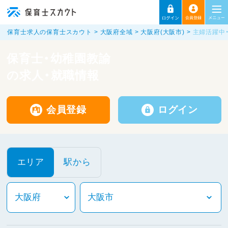
保育士求人の保育士スカウト
大阪府全域
大阪府(大阪市)
主婦活躍中
保育士・幼稚園教諭
の求人・就職情報
会員登録
ログイン
エリア
駅から