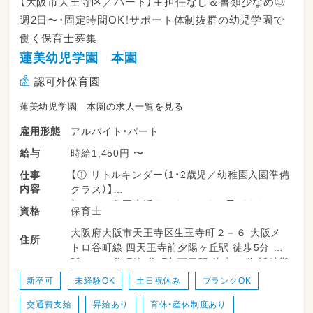
【大阪市天王寺区／パート】主担任なし＆書類少なめ◎
週2日〜・固定時間OK！サポート体制抜群の幼児学園で
働く保育士募集
蓮美幼児学園 本園
認可外保育園
蓮美幼児学園 本園の求人一覧を見る
アルバイト・パート
雇用形態
時給1,450円 〜
給与
【① リトルキンダー（1・2歳児／幼稚園入園準備
仕事
内容
クラス）】
初めての集団生活をスタートする子どもたちの
保育士
資格
成長を支えるお仕事
大阪府大阪市天王寺区生玉寺町２－６ 大阪メ
リトミック、日課活動、工作、外遊びなど、
住所
トロ谷町線 四天王寺前夕陽ヶ丘駅 徒歩5分 大
担任保育士と連携しながら、
阪メトロ谷町線 谷町九丁目駅 徒歩10分 近鉄難
補助スタッフとしてサポートしていただきま
波線 大阪上本町駅 徒歩15分
す。
新卒可
未経験OK
土日祝休み
ブランクOK
交通費支給
昇給あり
育休・産休制度あり
＜主な業務内容＞