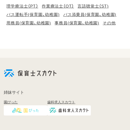
理学療法士（PT）
作業療法士（OT）
言語聴覚士（ST)
バス運転手(保育園、幼稚園)
バス添乗員(保育園、幼稚園)
用務員(保育園、幼稚園)
事務員(保育園、幼稚園)
その他
会
員
登
録
も
姉妹サイト
し
園ぴった
歯科求人スカウト
く
は
ロ
グ