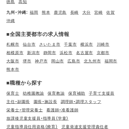
徳島
高知
九州・沖縄：
福岡
熊本
鹿児島
長崎
大分
宮崎
佐賀
沖縄
■全国主要都市の求人情報
札幌市
仙台市
さいたま市
千葉市
横浜市
川崎市
相模原市
新潟市
静岡市
浜松市
名古屋市
京都市
大阪市
堺市
神戸市
岡山市
広島市
北九州市
福岡市
熊本市
■職種から探す
保育士
幼稚園教諭
保育教諭
保育補助
子育て支援員
主任・副園長
園長・施設長
調理師・調理スタッフ
栄養士・管理栄養士
看護師・准看護師
放課後児童支援員・指導員（学童）
児童指導員任用資格（療育）
児童発達支援管理責任者