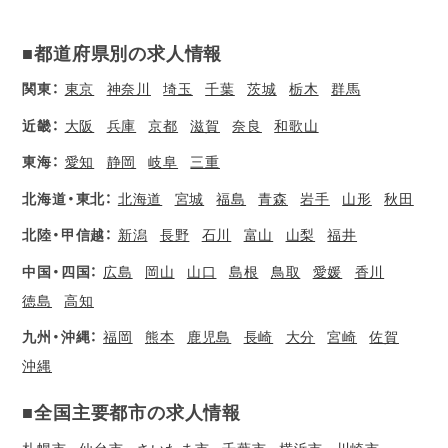
■都道府県別の求人情報
関東：
東京
神奈川
埼玉
千葉
茨城
栃木
群馬
近畿：
大阪
兵庫
京都
滋賀
奈良
和歌山
東海：
愛知
静岡
岐阜
三重
北海道・東北：
北海道
宮城
福島
青森
岩手
山形
秋田
北陸・甲信越：
新潟
長野
石川
富山
山梨
福井
中国・四国：
広島
岡山
山口
島根
鳥取
愛媛
香川
徳島
高知
九州・沖縄：
福岡
熊本
鹿児島
長崎
大分
宮崎
佐賀
沖縄
■全国主要都市の求人情報