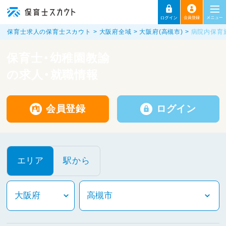
保育士求人の保育士スカウト
大阪府全域
大阪府(高槻市)
病院内保育
保育士・幼稚園教諭
の求人・就職情報
会員登録
ログイン
エリア
駅から