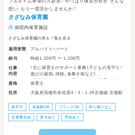
フルタイム希望の方必見！‘‘やっぱり保育が好き”そんな
想い、もう一度活かしませんか？
さざなみ保育園
病院内保育施設
さざなみ保育園の求人一覧を見る
アルバイト・パート
雇用形態
時給1,200円 〜 1,200円
給与
・主に保育士のサポート業務（子どもの見守り・
仕事
内容
遊びの援助、掃除、食事介助など）
・書類業務は少なめ。子どもたちの様子を連絡
保育士
資格
帳に記入していただきます。
大阪府高槻市奈佐原4－3－1 JR京都線 京都駅
住所
・子どもたちの成長を身近に感じられるのも魅
力の一つ！
◎持ち帰り仕事も残業もなしです。
新卒可
未経験OK
ブランクOK
持ち帰りなし
交通費支給
賞与あり
昇給あり