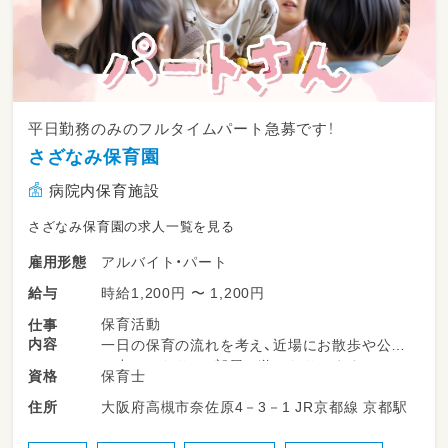
平日勤務のみのフルタイムパート急募です！
さざなみ保育園
病院内保育施設
さざなみ保育園の求人一覧を見る
アルバイト・パート
雇用形態
時給1,200円 〜 1,200円
給与
保育活動
仕事
内容
一日の保育の流れを考え、近場にお散歩や公園
へ出かけたり、お部屋で遊んだりします。
保育士
資格
室内ではワンフロアで保育をします。
大阪府高槻市奈佐原4－3－1 JR京都線 京都駅
住所
近隣の公園へ遊びに行くこともしますよ！