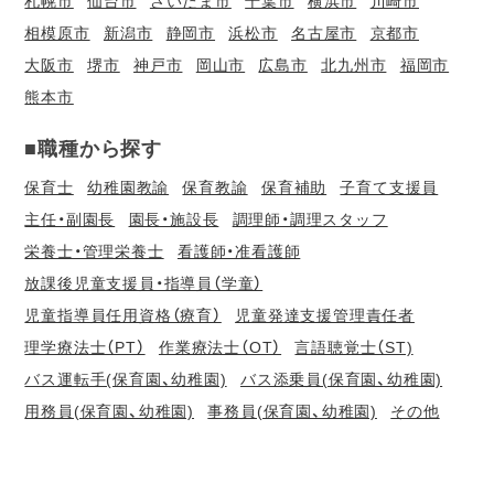
札幌市
仙台市
さいたま市
千葉市
横浜市
川崎市
相模原市
新潟市
静岡市
浜松市
名古屋市
京都市
大阪市
堺市
神戸市
岡山市
広島市
北九州市
福岡市
熊本市
■職種から探す
保育士
幼稚園教諭
保育教諭
保育補助
子育て支援員
主任・副園長
園長・施設長
調理師・調理スタッフ
栄養士・管理栄養士
看護師・准看護師
放課後児童支援員・指導員（学童）
児童指導員任用資格（療育）
児童発達支援管理責任者
理学療法士（PT）
作業療法士（OT）
言語聴覚士（ST)
バス運転手(保育園、幼稚園)
バス添乗員(保育園、幼稚園)
用務員(保育園、幼稚園)
事務員(保育園、幼稚園)
その他