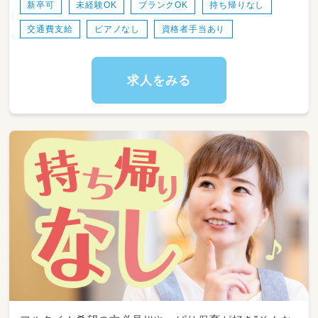
◎委託先の保育士の方と一緒に保育してもらい
新卒可
未経験OK
ブランクOK
持ち帰りなし
ます。
交通費支給
ピアノなし
資格者手当あり
求人をみる