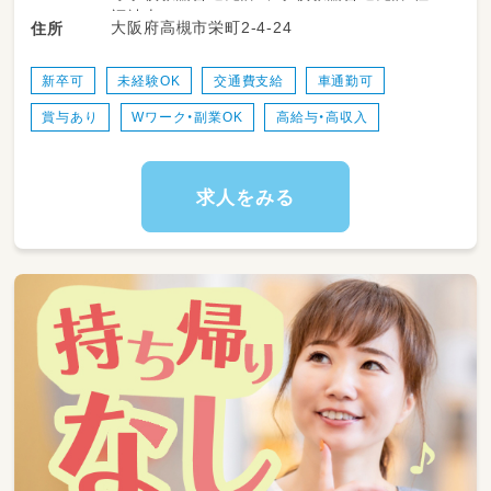
・記録の作成、保護者対応 など
福祉士
大阪府高槻市栄町2-4-24
住所
新卒可
未経験OK
交通費支給
車通勤可
賞与あり
Wワーク・副業OK
高給与・高収入
求人をみる