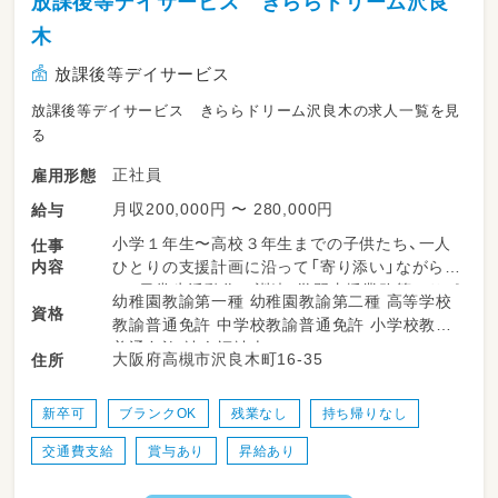
放課後等デイサービス きららドリーム沢良
木
放課後等デイサービス
放課後等デイサービス きららドリーム沢良木の求人一覧を見
る
正社員
雇用形態
月収200,000円 〜 280,000円
給与
小学１年生〜高校３年生までの子供たち、一人
仕事
内容
ひとりの支援計画に沿って「寄り添い」ながら
の、日常生活動作の訓練、学習支援業務等のサポ
幼稚園教諭第一種 幼稚園教諭第二種 高等学校
資格
ート業務
教諭普通免許 中学校教諭普通免許 小学校教諭
普通免許 社会福祉士
大阪府高槻市沢良木町16-35
住所
■簡単なルールのあるボードゲーム
■折り紙やハサミや糊で、指先を使用しての季節
物などの工作
新卒可
ブランクOK
残業なし
持ち帰りなし
■体育館や公園で身体を動かしたり、近所へお散
交通費支給
賞与あり
昇給あり
歩や買い物
■おやつ作りなどのクッキング【主な仕事内容】