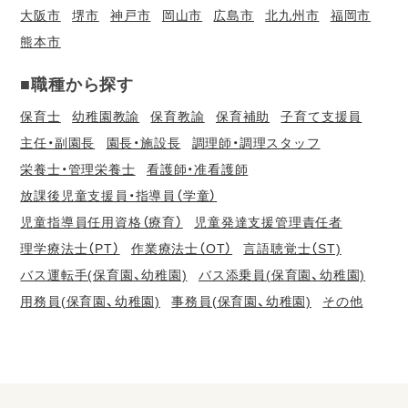
大阪市
堺市
神戸市
岡山市
広島市
北九州市
福岡市
熊本市
■職種から探す
保育士
幼稚園教諭
保育教諭
保育補助
子育て支援員
主任・副園長
園長・施設長
調理師・調理スタッフ
栄養士・管理栄養士
看護師・准看護師
放課後児童支援員・指導員（学童）
児童指導員任用資格（療育）
児童発達支援管理責任者
理学療法士（PT）
作業療法士（OT）
言語聴覚士（ST)
バス運転手(保育園、幼稚園)
バス添乗員(保育園、幼稚園)
用務員(保育園、幼稚園)
事務員(保育園、幼稚園)
その他