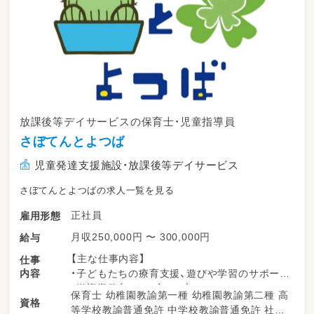
放課後等デイサービスの保育士・児童指導員
さぼてんとよつば
児童発達支援施設・放課後等デイサービス
さぼてんとよつばの求人一覧を見る
正社員
雇用形態
月収250,000円 〜 300,000円
給与
【主な仕事内容】
仕事
内容
・子どもたちの療育支援、遊びや学習のサポート
・送迎業務（できる方のみ）
保育士 幼稚園教諭第一種 幼稚園教諭第二種 高
資格
・活動プログラムの企画・実施
等学校教諭普通免許 中学校教諭普通免許 社会