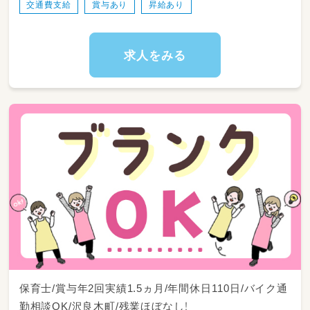
交通費支給
賞与あり
昇給あり
求人をみる
保育士/賞与年2回実績1.5ヵ月/年間休日110日/バイク通
勤相談OK/沢良木町/残業ほぼなし！