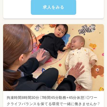
●お子さまへの療育支援
●活動記録の作成
求人をみる
●保護者さまとの連携・サポート
●各種事務処理 など
拘束時間8時間30分（7時間45分勤務+45分休憩）◎ワー
クライフバランスを保てる環境で一緒に働きませんか？