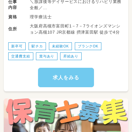
＼放課後等デイサービスにおけるリハビリ業務
仕事
内容
全般／
理学療法士
資格
学校やご家庭での日常生活に困りごとを抱える
大阪府高槻市富田町1－7－7ライオンズマンシ
お子さんに、運動を中心に身体の発達を促して
住所
ョン高槻107 JR京都線 摂津富田駅 徒歩で4分
いきます！
＜具体的内容＞
新卒可
駅チカ
未経験OK
ブランクOK
・児童へのリハビリ業務
交通費支給
賞与あり
昇給あり
・児童への運動、作業活動などの支援業務
・事業所内の管理業務
・児童発達支援管理業務
・書類作成業務（個別支援計画書作成等）
求人をみる
・担当者会議等の相談支援業務
・児童の送迎等
【従事すべき業務の範囲：会社の定める業務】
【就業場所の変更の範囲：会社の定める場所】