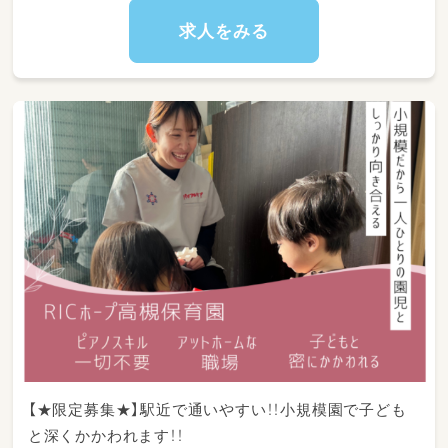
■おやつ作りなどのクッキング【主な仕事内容】
●お子さまへの療育支援
求人をみる
●活動記録の作成
●保護者さまとの連携・サポート
●各種事務処理 など
【★限定募集★】駅近で通いやすい！！小規模園で子ども
と深くかかわれます！！