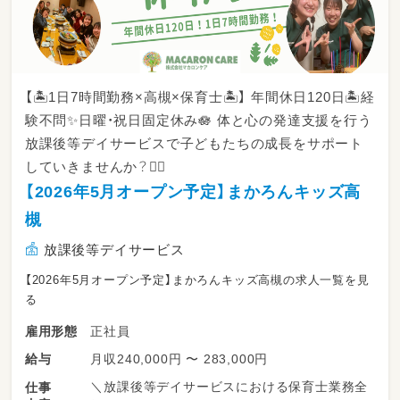
【🏝️1日7時間勤務×高槻×保育士🏝️】 年間休日120日🏝️経
験不問✨日曜・祝日固定休み🪷 体と心の発達支援を行う
放課後等デイサービスで子どもたちの成長をサポート
していきませんか？🙆‍♂️
【2026年5月オープン予定】まかろんキッズ高
槻
放課後等デイサービス
【2026年5月オープン予定】まかろんキッズ高槻の求人一覧を見
る
正社員
雇用形態
月収240,000円 〜 283,000円
給与
＼放課後等デイサービスにおける保育士業務全
仕事