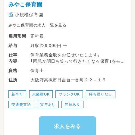
みやこ保育園
小規模保育園
みやこ保育園の求人一覧を見る
正社員
雇用形態
月収229,000円 〜
給与
保育業務全般をお任せいたします。
仕事
内容
「園児が明日も笑って行きたくなる保育」をモッ
トーに、一緒に園づくりを行っていきません
保育士
資格
か？
大阪府高槻市日吉台一番町２２－１５
住所
新卒可
未経験OK
ブランクOK
持ち帰りなし
交通費支給
賞与あり
昇給あり
求人をみる