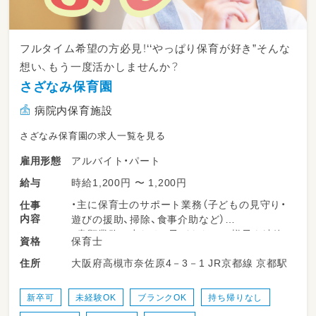
フルタイム希望の方必見！‘‘やっぱり保育が好き”そんな
想い、もう一度活かしませんか？
さざなみ保育園
病院内保育施設
さざなみ保育園の求人一覧を見る
アルバイト・パート
雇用形態
時給1,200円 〜 1,200円
給与
・主に保育士のサポート業務（子どもの見守り・
仕事
内容
遊びの援助、掃除、食事介助など）
・書類業務は少なめ。子どもたちの様子を連絡
保育士
資格
帳に記入していただきます。
大阪府高槻市奈佐原4－3－1 JR京都線 京都駅
住所
・子どもたちの成長を身近に感じられるのも魅
力の一つ！
◎持ち帰り仕事も残業もなしです。
新卒可
未経験OK
ブランクOK
持ち帰りなし