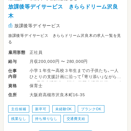
放課後等デイサービス きららドリーム沢良
木
放課後等デイサービス
放課後等デイサービス きららドリーム沢良木の求人一覧を見
る
正社員
雇用形態
月収200,000円 〜 280,000円
給与
小学１年生〜高校３年生までの子供たち、一人
仕事
内容
ひとりの支援計画に沿って「寄り添い」ながら
の、日常生活動作の訓練、学習支援業務等のサポ
保育士
資格
ート業務
大阪府高槻市沢良木町16-35
住所
■簡単なルールのあるボードゲーム
■折り紙やハサミや糊で、指先を使用しての季節
主任候補
新卒可
未経験OK
ブランクOK
物などの工作
残業なし
持ち帰りなし
交通費支給
■体育館や公園で身体を動かしたり、近所へお散
歩や買い物