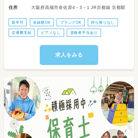
室内ではワンフロアで保育をします。
大阪府高槻市奈佐原4－3－1 JR京都線 京都駅
住所
近隣の公園へ遊びに行くこともしますよ！
◎委託先の保育士の方と一緒に保育してもらい
新卒可
未経験OK
ブランクOK
持ち帰りなし
ます。
交通費支給
ピアノなし
資格者手当あり
求人をみる