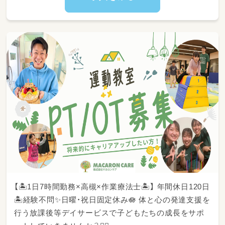
す！
◎担当制保育もしていますよ。
◎持ち帰り仕事は推奨していません！
◎ピアノも弾きません。（苦手な人でも大丈
夫！）
【🏝️1日7時間勤務×高槻×作業療法士🏝️】 年間休日120日
🏝️経験不問✨日曜・祝日固定休み🪷 体と心の発達支援を
行う放課後等デイサービスで子どもたちの成長をサポ