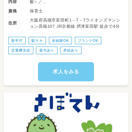
内容
般✨／
保育士
資格
学校やご家庭での日常生活に困りごとを抱える
大阪府高槻市富田町1－7－7ライオンズマンシ
お子さんに、運動を中心に身体の発達を促して
住所
ョン高槻107 JR京都線 摂津富田駅 徒歩で4分
いきます！
＜具体的内容📝＞
新卒可
駅チカ
未経験OK
ブランクOK
・軽度の障がい児への保育、教育業務
交通費支給
賞与あり
昇給あり
・担当者会議での支援の方向性の調整
・各種書類業務
・児童の送迎など（自動車免許有資格者）
・レクリエーションあり
求人をみる
・簡単なパソコン業務
【従事すべき業務の範囲：会社の定める業務】
【就業場所の変更の範囲：会社の定める場所】