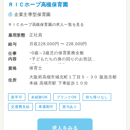
ＲＩＣホープ高槻保育園
企業主導型保育園
ＲＩＣホープ高槻保育園の求人一覧を見る
正社員
雇用形態
月収228,000円 〜 228,000円
給与
・0歳～2歳児の保育業務全般
仕事
内容
・子どもたちの身の回りのお世話
・日々の遊びや活動のサポート
保育士
資格
季節の製作や行事準備
大阪府高槻市城北町１丁目５－３０ 阪急京都
年齢や成長に合わせた活動の工夫
住所
本線 高槻市駅 下車徒歩１０分
・保護者とのコミュニケーション
・書類対応
・園内清掃・環境整備など
新卒可
未経験OK
ブランクOK
持ち帰りなし
少人数保育なので、職員みんなで協力して
交通費支給
車通勤可
賞与あり
子どもを見守ります。
子どもたちの生活習慣を身に着けるお手伝いを
していただきます。
天気が良い日は戸外へ出かけることが多いで
求人をみる