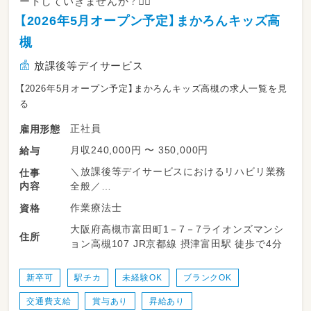
ートしていきませんか？🙆‍♂️
【2026年5月オープン予定】まかろんキッズ高
槻
放課後等デイサービス
【2026年5月オープン予定】まかろんキッズ高槻の求人一覧を見
る
正社員
雇用形態
月収240,000円 〜 350,000円
給与
＼放課後等デイサービスにおけるリハビリ業務
仕事
内容
全般／
作業療法士
資格
学校やご家庭での日常生活に困りごとを抱える
大阪府高槻市富田町1－7－7ライオンズマンシ
お子さんに、運動を中心に身体の発達を促して
住所
ョン高槻107 JR京都線 摂津富田駅 徒歩で4分
いきます！
＜具体的内容＞
新卒可
駅チカ
未経験OK
ブランクOK
・児童へのリハビリ業務
交通費支給
賞与あり
昇給あり
・児童への運動、作業活動などの支援業務