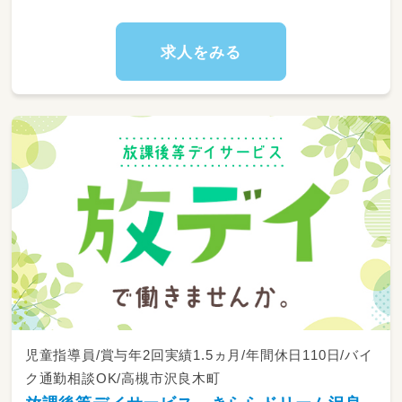
・事業所内の管理業務
・児童発達支援管理業務
・書類作成業務（個別支援計画書作成等）
求人をみる
・担当者会議等の相談支援業務
・児童の送迎等
【従事すべき業務の範囲：会社の定める業務】
【就業場所の変更の範囲：会社の定める場所】
児童指導員/賞与年2回実績1.5ヵ月/年間休日110日/バイ
ク通勤相談OK/高槻市沢良木町