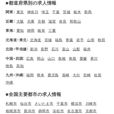
■都道府県別の求人情報
関東：
東京
神奈川
埼玉
千葉
茨城
栃木
群馬
近畿：
大阪
兵庫
京都
滋賀
奈良
和歌山
東海：
愛知
静岡
岐阜
三重
北海道・東北：
北海道
宮城
福島
青森
岩手
山形
秋田
北陸・甲信越：
新潟
長野
石川
富山
山梨
福井
中国・四国：
広島
岡山
山口
島根
鳥取
愛媛
香川
徳島
高知
九州・沖縄：
福岡
熊本
鹿児島
長崎
大分
宮崎
佐賀
沖縄
■全国主要都市の求人情報
札幌市
仙台市
さいたま市
千葉市
横浜市
川崎市
相模原市
新潟市
静岡市
浜松市
名古屋市
京都市