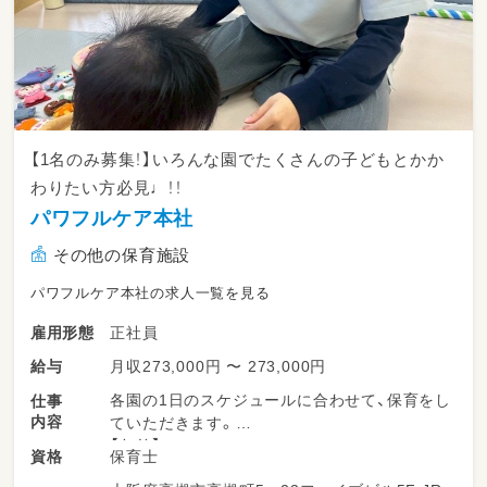
【1名のみ募集！】いろんな園でたくさんの子どもとかか
わりたい方必見♩！！
パワフルケア本社
その他の保育施設
パワフルケア本社の求人一覧を見る
正社員
雇用形態
月収273,000円 〜 273,000円
給与
各園の1日のスケジュールに合わせて、保育をし
仕事
内容
ていただきます。
【午前】
保育士
資格
☆随時 順次登園