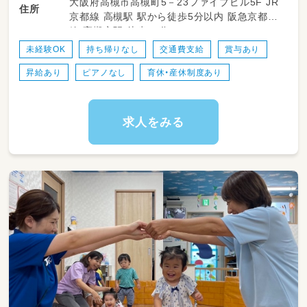
大阪府高槻市高槻町5－23ファイブビル5F JR
☆９：３０ 朝のおやつ
住所
京都線 高槻駅 駅から徒歩5分以内 阪急京都本
☆１０：００ 朝の活動
線 高槻市駅 徒歩10分
【お昼】
未経験OK
持ち帰りなし
交通費支給
賞与あり
☆１１：３０ 給食
昇給あり
ピアノなし
育休・産休制度あり
☆１２：００ 午睡
【午後】
☆１５：００ 午後のおやつ
求人をみる
☆その後 お迎えがくるまで自由あそび