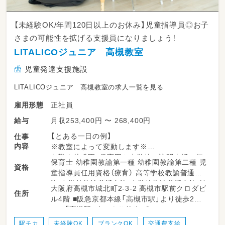
【未経験OK/年間120日以上のお休み】児童指導員◎お子
さまの可能性を拡げる支援員になりましょう！
LITALICOジュニア 高槻教室
児童発達支援施設
LITALICOジュニア 高槻教室の求人一覧を見る
正社員
雇用形態
月収253,400円 〜 268,400円
給与
【とある一日の例】
仕事
内容
※教室によって変動します※
出勤｜幼稚園・保育園や小学校に訪問支援に行
保育士 幼稚園教諭第一種 幼稚園教諭第二種 児
資格
ってから教室に出勤することもあります。
童指導員任用資格（療育） 高等学校教諭普通免
↓
許 中学校教諭普通免許 小学校教諭普通免許 社
大阪府高槻市城北町2-3-2 高槻市駅前クロダビ
指導準備｜個別支援計画に沿って指導の準備を
住所
会福祉士 言語聴覚士 作業療法士 理学療法士
ル4階 ■阪急京都本線「高槻市駅」より徒歩2分
します。プリントやカードの他、おもちゃやタ
心理士 精神保健福祉士
■JR「高槻駅」南口より徒歩9分
ブレットを使うことも。
↓
駅チカ
未経験OK
ブランクOK
交通費支給