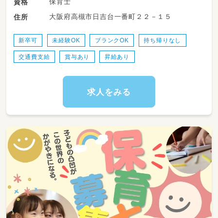
保育士
資格
か？
大阪府高槻市日吉台一番町２２－１５
住所
新卒可
未経験OK
ブランクOK
持ち帰りなし
交通費支給
賞与あり
昇給あり
求人をみる