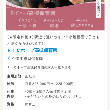
【★限定募集★】駅近で通いやすい！！小規模園で子ども
と深くかかわれます！！
ＲＩＣホープ高槻保育園
企業主導型保育園
ＲＩＣホープ高槻保育園の求人一覧を見る
正社員
雇用形態
月収228,000円 〜 228,000円
給与
・0歳～2歳児の保育業務全般
仕事
内容
・子どもたちの身の回りのお世話
・日々の遊びや活動のサポート
保育士
資格
季節の製作や行事準備