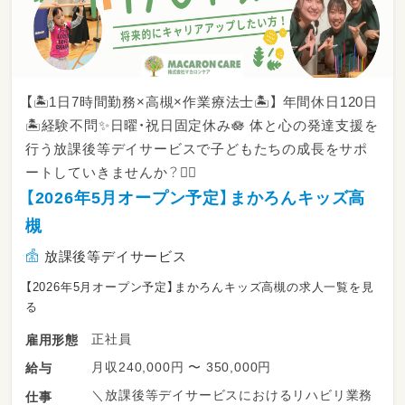
【🏝️1日7時間勤務×高槻×作業療法士🏝️】 年間休日120日
🏝️経験不問✨日曜・祝日固定休み🪷 体と心の発達支援を
行う放課後等デイサービスで子どもたちの成長をサポ
ートしていきませんか？🙆‍♂️
【2026年5月オープン予定】まかろんキッズ高
槻
放課後等デイサービス
【2026年5月オープン予定】まかろんキッズ高槻の求人一覧を見
る
正社員
雇用形態
月収240,000円 〜 350,000円
給与
＼放課後等デイサービスにおけるリハビリ業務
仕事