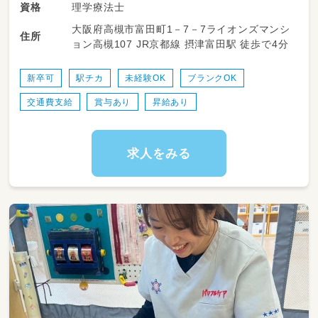
理学療法士
資格
学校やご家庭での日常生活に困りごとを抱える
大阪府高槻市富田町1－7－7ライオンズマンシ
お子さんに、運動を中心に身体の発達を促して
住所
ョン高槻107 JR京都線 摂津富田駅 徒歩で4分
いきます！
＜具体的内容＞
新卒可
駅チカ
未経験OK
ブランクOK
・児童へのリハビリ業務
交通費支給
賞与あり
昇給あり
・児童への運動、作業活動などの支援業務
・事業所内の管理業務
・児童発達支援管理業務
・書類作成業務（個別支援計画書作成等）
求人をみる
・担当者会議等の相談支援業務
・児童の送迎等
【従事すべき業務の範囲：会社の定める業務】
【就業場所の変更の範囲：会社の定める場所】