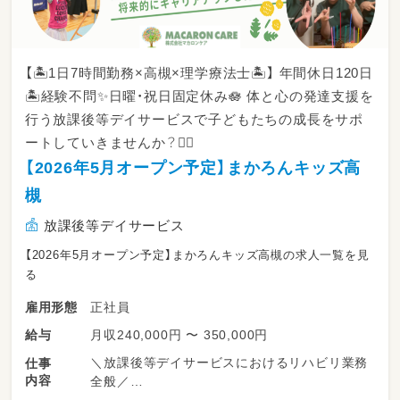
【🏝️1日7時間勤務×高槻×理学療法士🏝️】 年間休日120日
🏝️経験不問✨日曜・祝日固定休み🪷 体と心の発達支援を
行う放課後等デイサービスで子どもたちの成長をサポ
ートしていきませんか？🙆‍♂️
【2026年5月オープン予定】まかろんキッズ高
槻
放課後等デイサービス
【2026年5月オープン予定】まかろんキッズ高槻の求人一覧を見
る
正社員
雇用形態
月収240,000円 〜 350,000円
給与
＼放課後等デイサービスにおけるリハビリ業務
仕事
内容
全般／