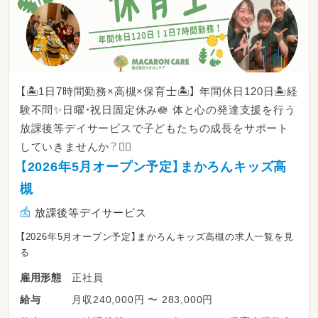
【🏝️1日7時間勤務×高槻×保育士🏝️】 年間休日120日🏝️経
験不問✨日曜・祝日固定休み🪷 体と心の発達支援を行う
放課後等デイサービスで子どもたちの成長をサポート
していきませんか？🙆‍♂️
【2026年5月オープン予定】まかろんキッズ高
槻
放課後等デイサービス
【2026年5月オープン予定】まかろんキッズ高槻の求人一覧を見
る
正社員
雇用形態
月収240,000円 〜 283,000円
給与