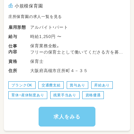
小規模保育園
庄所保育園の求人一覧を見る
アルバイト・パート
雇用形態
時給1,250円 〜
給与
保育業務全般。
仕事
内容
フリーの保育士として働いてくださる方を募集
しています｡
保育士
資格
「園児が明日も笑って行きたくなる保育」をモッ
大阪府高槻市庄所町４－３５
住所
トーに、一緒に園づくりを行っていきません
か？
ブランクOK
交通費支給
賞与あり
昇給あり
育休・産休制度あり
残業手当あり
資格優遇
求人をみる