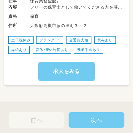
保育業務全般。
仕事
内容
フリーの保育士として働いてくださる方を募集
しています｡
保育士
資格
「園児が明日も笑って行きたくなる保育」をモッ
大阪府高槻市藤の里町３－２
住所
トーに、一緒に園づくりを行っていきません
か？
土日祝休み
ブランクOK
交通費支給
賞与あり
昇給あり
育休・産休制度あり
残業手当あり
求人をみる
前へ
次へ