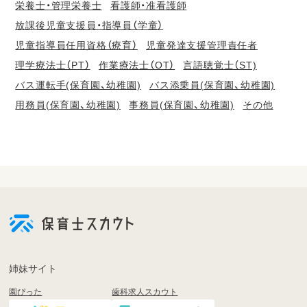
栄養士・管理栄養士
看護師・准看護師
放課後児童支援員・指導員（学童）
児童指導員任用資格（療育）
児童発達支援管理責任者
理学療法士（PT）
作業療法士（OT）
言語聴覚士（ST)
バス運転手(保育園、幼稚園)
バス添乗員(保育園、幼稚園)
用務員(保育園、幼稚園)
事務員(保育園、幼稚園)
その他
会
員
登
録
も
姉妹サイト
し
園ぴった
歯科求人スカウト
く