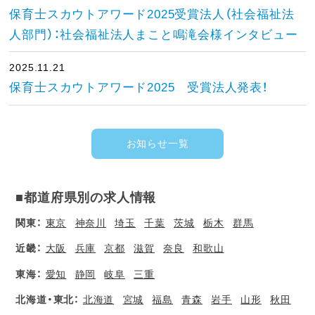
保育士スカウトアワード2025受賞法人（社会福祉法
人部門）：社会福祉法人まこと鳴滝会様インタビュー
2025.11.21
保育士スカウトアワード2025 受賞法人発表！
お知らせ一覧
■都道府県別の求人情報
関東：
東京
神奈川
埼玉
千葉
茨城
栃木
群馬
近畿：
大阪
兵庫
京都
滋賀
奈良
和歌山
東海：
愛知
静岡
岐阜
三重
北海道・東北：
北海道
宮城
福島
青森
岩手
山形
秋田