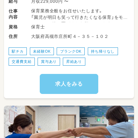
月収229,000円 〜
給与
保育業務全般をお任せいたします。
仕事
内容
「園児が明日も笑って行きたくなる保育」をモッ
トーに、一緒に園づくりを行っていきません
保育士
資格
か？
大阪府高槻市庄所町４－３５－１０２
住所
駅チカ
未経験OK
ブランクOK
持ち帰りなし
交通費支給
賞与あり
昇給あり
求人をみる