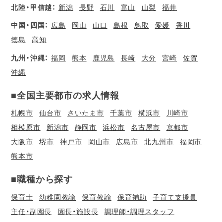
北陸・甲信越：
新潟
長野
石川
富山
山梨
福井
中国・四国：
広島
岡山
山口
島根
鳥取
愛媛
香川
徳島
高知
九州・沖縄：
福岡
熊本
鹿児島
長崎
大分
宮崎
佐賀
沖縄
■全国主要都市の求人情報
札幌市
仙台市
さいたま市
千葉市
横浜市
川崎市
相模原市
新潟市
静岡市
浜松市
名古屋市
京都市
大阪市
堺市
神戸市
岡山市
広島市
北九州市
福岡市
熊本市
■職種から探す
保育士
幼稚園教諭
保育教諭
保育補助
子育て支援員
主任・副園長
園長・施設長
調理師・調理スタッフ