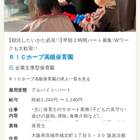
【朝活したいかた必見！！】早朝２時間パート募集！Wワー
クも大歓迎！！
ＲＩＣホープ高槻保育園
企業主導型保育園
ＲＩＣホープ高槻保育園の求人一覧を見る
アルバイト・パート
雇用形態
時給1,240円 〜 1,240円
給与
・主に保育士のサポート業務（子どもの見守り・
仕事
内容
遊びの援助、掃除、食事介助など）
・書類業務は少なめ。子どもたちの様子を連絡
保育士
資格
帳に記入していただき、子どもの様子を伝えて
大阪府高槻市城北町１丁目５－３０ 阪急京都
もらいます！
住所