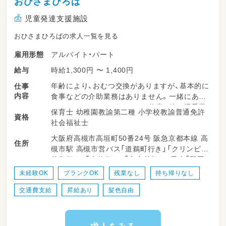
おひさまひろば
児童発達支援施設
おひさまひろばの求人一覧を見る
アルバイト・パート
雇用形態
時給1,300円 〜 1,400円
給与
年齢により、おむつ交換がありますが、基本的に
仕事
内容
食事などの介助業務はありません。一緒にあそ
んでいただくことがメインの仕事。時々添乗業
保育士 幼稚園教諭第二種 小学校教諭普通免許
資格
務。
社会福祉士
大阪府高槻市高垣町50番24号 阪急京都本線 高
住所
槻市駅 高槻市営バス「道鵜町行き」「クリンピア
前島行き」「上牧行き」「六中前行き」乗車「野田」
バス停下車徒歩5分 「安満遺跡公園経由前島行
未経験OK
ブランクOK
残業なし
持ち帰りなし
き」乗車「高垣町」バス停下車徒歩5分
交通費支給
昇給あり
髪色自由