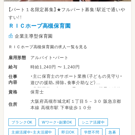
【パート１名限定募集】★フルパート募集！駅近で通いや
すい！！
ＲＩＣホープ高槻保育園
企業主導型保育園
ＲＩＣホープ高槻保育園の求人一覧を見る
アルバイト・パート
雇用形態
時給1,240円 〜 1,240円
給与
・主に保育士のサポート業務（子どもの見守り・
仕事
内容
遊びの援助、掃除、食事介助など）
・書類業務は少なめ。子どもたちの様子を連絡
保育士
資格
帳に記入していただき、子どもの様子を伝えて
大阪府高槻市城北町１丁目５－３０ 阪急京都
もらいます！
住所
本線 高槻市駅 下車徒歩１０分
・子供たちの成長を身近に感じられるのも魅力
の一つ！
・保育士同士のコミュニケーションも取りやす
ブランクOK
Wワーク・副業OK
シニア活躍中
く、働きやすい環境ですよ。
主婦活躍中・主夫活躍中
即日OK
学歴不問
急募
◎持ち帰り仕事も残業もなしです。