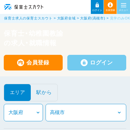
保育士求人の保育士スカウト
大阪府全域
大阪府(高槻市)
見学のみO
保育士・幼稚園教諭
の求人・就職情報
会員登録
ログイン
エリア
駅から