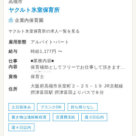
高槻市
ヤクルト氷室保育所
企業内保育園
ヤクルト氷室保育所の求人一覧を見る
アルバイト・パート
雇用形態
時給1,177円 〜
給与
■業務内容■
仕事
内容
保育補助としてフリーでお仕事して頂きます
・保育全般
保育士
資格
・保護者対応
大阪府高槻市氷室町２－２５－１９ JR京都線
・記録（連絡帳、午睡チェックなど）
住所
摂津富田駅 摂津富田よりバスで８分
〈勤務時間〉
基本 8時半～15時
土日祝休み
ブランクOK
持ち帰りなし
＊上記時間帯の勤務必須
書き物は連絡帳程度
交通費支給
週３日以内
勤務日数や勤務開始日などは
週４日以内
お気軽にご相談ください♪