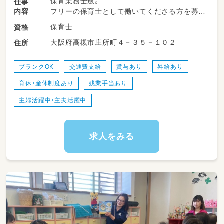
保育業務全般。
仕事
内容
フリーの保育士として働いてくださる方を募集
しています｡
保育士
資格
「園児が明日も笑って行きたくなる保育」をモッ
大阪府高槻市庄所町４－３５－１０２
住所
トーに、一緒に園づくりを行っていきません
か？
ブランクOK
交通費支給
賞与あり
昇給あり
育休・産休制度あり
残業手当あり
主婦活躍中・主夫活躍中
求人をみる