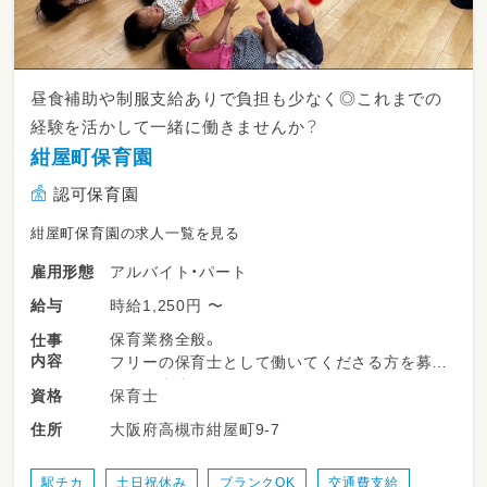
昼食補助や制服支給ありで負担も少なく◎これまでの
経験を活かして一緒に働きませんか？
紺屋町保育園
認可保育園
紺屋町保育園の求人一覧を見る
アルバイト・パート
雇用形態
時給1,250円 〜
給与
保育業務全般。
仕事
内容
フリーの保育士として働いてくださる方を募集
しています｡
保育士
資格
「園児が明日も笑って行きたくなる保育」をモッ
大阪府高槻市紺屋町9-7
住所
トーに、一緒に園づくりを行っていきません
か？
駅チカ
土日祝休み
ブランクOK
交通費支給