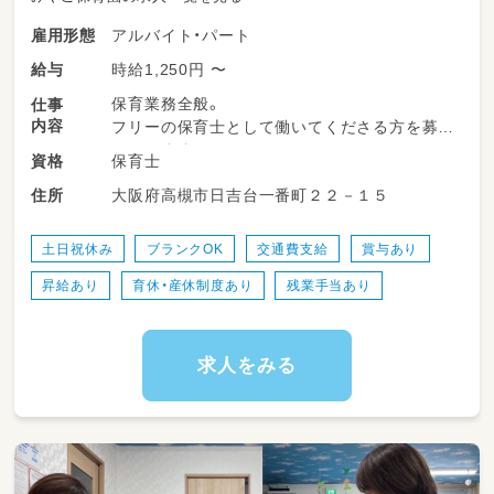
アルバイト・パート
雇用形態
時給1,250円 〜
給与
保育業務全般。
仕事
内容
フリーの保育士として働いてくださる方を募集
しています｡
保育士
資格
「園児が明日も笑って行きたくなる保育」をモッ
大阪府高槻市日吉台一番町２２－１５
住所
トーに、一緒に園づくりを行っていきません
か？
土日祝休み
ブランクOK
交通費支給
賞与あり
昇給あり
育休・産休制度あり
残業手当あり
求人をみる