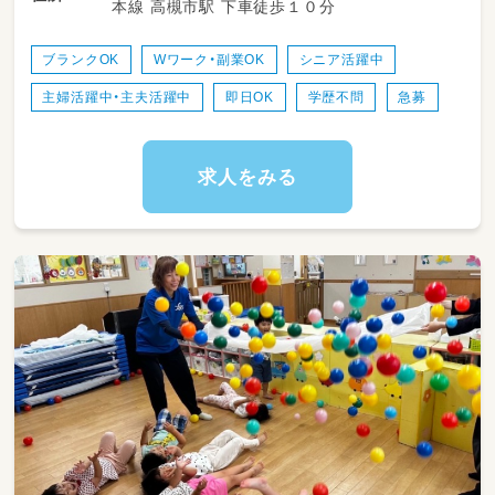
本線 高槻市駅 下車徒歩１０分
・子供たちの成長を身近に感じられるのも魅力
の一つ！
・保育士同士のコミュニケーションも取りやす
ブランクOK
Wワーク・副業OK
シニア活躍中
く、働きやすい環境ですよ。
主婦活躍中・主夫活躍中
即日OK
学歴不問
急募
◎持ち帰り仕事も残業もなしです。
求人をみる