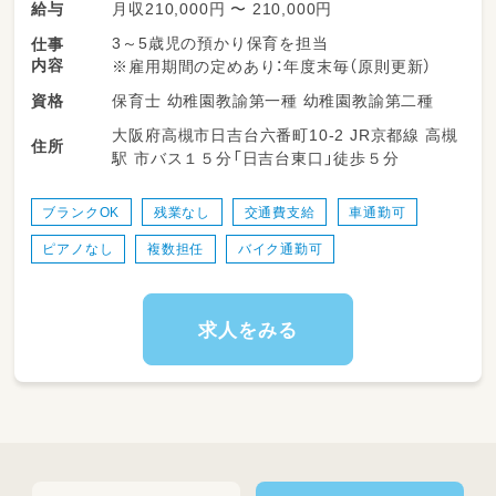
月収210,000円 〜 210,000円
給与
3～5歳児の預かり保育を担当
仕事
内容
※雇用期間の定めあり：年度末毎（原則更新）
保育士 幼稚園教諭第一種 幼稚園教諭第二種
資格
大阪府高槻市日吉台六番町10-2 JR京都線 高槻
住所
駅 市バス１５分「日吉台東口」徒歩５分
ブランクOK
残業なし
交通費支給
車通勤可
ピアノなし
複数担任
バイク通勤可
求人をみる