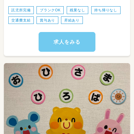
【業務内容】
託児所完備
ブランクOK
残業なし
持ち帰りなし
・学童保育の見守り・活動サポート
交通費支給
賞与あり
昇給あり
・宿題や学習支援
・子どもの安全確認・健康管理
・保護者とのコミュニケーション
・活動記録の作成
求人をみる
など