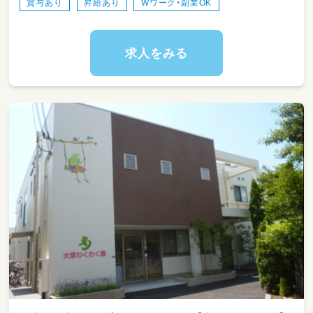
賞与あり
昇給あり
Wワーク・副業OK
小学生以上の子ども達はプリントプログラムや
視覚の発達を促すビジョンプログラムなどを実
施しています。
求人をみる
指導に使用する教材は自社開発のものであり、
ベテランスタッフが指導方法などしっかりフォ
ローします。
指導経験や施設での就業経験がなくても大丈夫
です。正社員登用の可能性もあるので今後の長
期キャリアの形成にも有利です。
保護者の方に送迎をお願いしているので、送迎
業務はありません★