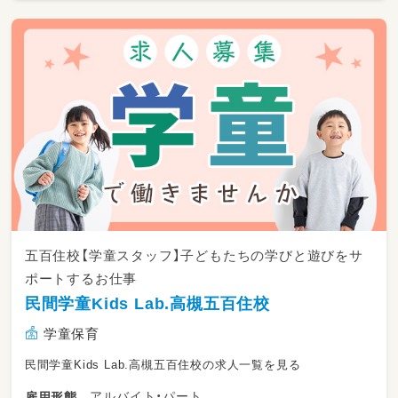
・保護者との面談を行い、支援の方向性を共有
・家庭や学校との連携を図りながら、子どもに
とって最適な支援を実施
✅ スタッフの指導・支援調整
・支援スタッフへの助言やサポート
・チームで協力しながら、療育の質を向上
✅ 学童保育との連携・環境づくり
・放課後等デイサービスと学童保育の連携を
図り、インクルーシブな環境を構築
・学童保育スタッフと協力し、子どもたちが互
いに理解し合える仕組みを作る
・学童保育の運営には直接入らないが、管理者
五百住校【学童スタッフ】子どもたちの学びと遊びをサ
として全体を見渡し調整を行う
ポートするお仕事
民間学童Kids Lab.高槻五百住校
✅ 事業所運営サポート（施設長業務）
・施設全体の運営・調整業務（書類管理、行政対
学童保育
応 など）
・事業の円滑な運営のためのマネジメント業
民間学童Kids Lab.高槻五百住校の求人一覧を見る
務
アルバイト・パート
雇用形態