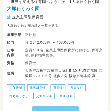
～世界を変える保育園へようこそ～【大塚わくわく園】
大塚わくわく園
企業主導型保育園
大塚わくわく園の求人一覧を見る
正社員
雇用形態
月収342,000円 〜 408,000円
給与
定員５０名、企業主導型保育所における、保育業
仕事
内容
務、保育指導業務
３～５歳児は異年齢児保育（エリア担当制）とい
保育士
資格
う考え方。
大阪府高槻市高槻市大塚町5-30-6 JR京都線 高
０～２歳児は担当保育（コーナー、時差保育）と
住所
槻駅 バス１５分 徒歩３分 阪急京都本線 高槻
いう考え方。
市駅 バス１５分 徒歩３分 京阪本線 枚方市駅
バス１５分 徒歩３分
ＣＡＰ、ＣＳＰ、ＰＭを中心とした保育を展開。
主任候補
託児所完備
寮完備
残業なし
持ち帰りなし
交通費支給
車通勤可
子どもと保育者が共主体の上で、バランスよく
保育を展開できる人。
人財育成面ではファシリテーションを中心に冒