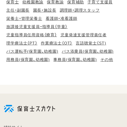
保育士
幼稚園教諭
保育教諭
保育補助
子育て支援員
主任・副園長
園長・施設長
調理師・調理スタッフ
栄養士・管理栄養士
看護師・准看護師
放課後児童支援員・指導員（学童）
児童指導員任用資格（療育）
児童発達支援管理責任者
理学療法士（PT）
作業療法士（OT）
言語聴覚士（ST)
バス運転手(保育園、幼稚園)
バス添乗員(保育園、幼稚園)
用務員(保育園、幼稚園)
事務員(保育園、幼稚園)
その他
会
員
登
録
も