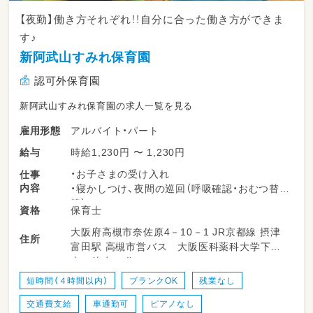
【夜勤】働き方それぞれ！！自分に合った働き方ができま
す♪
新阿武山すみれ保育園
認可外保育園
新阿武山すみれ保育園の求人一覧を見る
アルバイト・パート
雇用形態
時給1,230円 〜 1,230円
給与
・お子さまの受け入れ
仕事
内容
・寝かしつけ、夜間の巡回（呼吸確認・おむつ替え
等）
保育士
資格
・急な体調変化時の対応（保護者と連携）
大阪府高槻市奈佐原4－10－1 JR京都線 摂津
・着替え、食事補助等
住所
富田駅 高槻市営バス 大阪医科薬科大学下
・保育記録の記入/おもちゃの消毒など
車 徒歩15分
※園児数は日によって変動します。
短時間（４時間以内）
ブランクOK
残業なし
交通費支給
車通勤可
ピアノなし