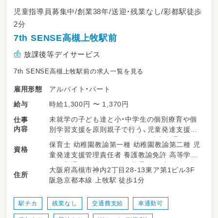
児童指導員募集中/創業38年/送迎・残業なし/彩都駅徒歩
2分
7th SENSE高槻上牧駅前
放課後等デイサービス
7th SENSE高槻上牧駅前の求人一覧を見る
アルバイト・パート
雇用形態
時給1,300円 〜 1,370円
給与
未就学の子ども達と小・中学生の個別療育や個
仕事
内容
別学習支援を原則親子で行う、児童発達支援＆
放課後等デイサービスの多機能障害者通所施設
保育士 幼稚園教諭第一種 幼稚園教諭第二種 児
資格
でのお仕事！
童発達支援管理責任者 養護教諭免許 高等学校
未就学～中学生までの子ども達がメインになり
教諭普通免許 中学校教諭普通免許 小学校教諭
大阪府高槻市神内2丁目28-13東ア第1ビル3F
ます★
住所
普通免許 社会福祉士 言語聴覚士 作業療法士
阪急京都本線 上牧駅 徒歩1分
理学療法士 心理士 精神保健福祉士
未就学の子ども達は全身トレーニングや図形ト
レーニング、言葉のトレーニングなどの「感覚あ
駅チカ
残業なし
交通費支給
車通勤可
そび」で成長・発達を促します。