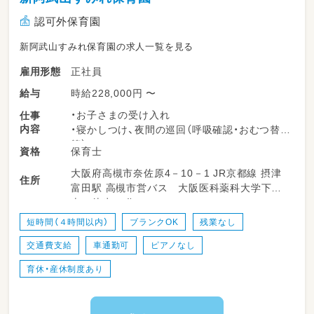
認可外保育園
新阿武山すみれ保育園の求人一覧を見る
正社員
雇用形態
時給228,000円 〜
給与
・お子さまの受け入れ
仕事
内容
・寝かしつけ、夜間の巡回（呼吸確認・おむつ替え
等）
保育士
資格
・急な体調変化時の対応（保護者と連携）
大阪府高槻市奈佐原4－10－1 JR京都線 摂津
・着替え、食事補助等
住所
富田駅 高槻市営バス 大阪医科薬科大学下
・保育記録の記入/おもちゃの消毒など
車 徒歩15分
※園児数は日によって変動します。
短時間（４時間以内）
ブランクOK
残業なし
交通費支給
車通勤可
ピアノなし
育休・産休制度あり