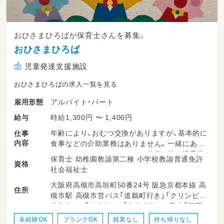
おひさまひろばが保育士さんを募集。
おひさまひろば
児童発達支援施設
おひさまひろばの求人一覧を見る
アルバイト・パート
雇用形態
時給1,300円 〜 1,400円
給与
年齢により、おむつ交換がありますが、基本的に
仕事
内容
食事などの介助業務はありません。一緒にあそ
んでいただくことがメインの仕事。時々添乗業
保育士 幼稚園教諭第二種 小学校教諭普通免許
資格
務。
社会福祉士
大阪府高槻市高垣町50番24号 阪急京都本線 高
住所
槻市駅 高槻市営バス「道鵜町行き」「クリンピア
前島行き」「上牧行き」「六中前行き」乗車「野田」
バス停下車徒歩5分 「安満遺跡公園経由前島行
未経験OK
ブランクOK
残業なし
持ち帰りなし