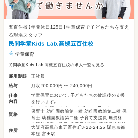
五百住校【年間休日125日】学童保育で子どもたちを支え
る現場スタッフ
民間学童Kids Lab.高槻五百住校
学童保育
民間学童Kids Lab.高槻五百住校の求人一覧を見る
正社員
雇用形態
月収200,000円 〜 240,000円
給与
学童保育において、子どもたちの放課後の支援
仕事
内容
を行います。
遊びや学習のサポートを通じて、子どもたちの
保育士 幼稚園教諭第一種 幼稚園教諭第二種 保
資格
成長を促進し、日々の活動を記録します。
育士 幼稚園教諭第二種 子育て支援員 無資格
様々な活動を通して子どもたちが楽しく興味・
放課後児童支援員・指導員（学童） 高等学校教諭
大阪府高槻市東五百住町3-22-24,25 阪急京都
関心を広げられるように優しく支援していきま
住所
普通免許 中学校教諭普通免許 小学校教諭普通
本線 富田駅
しょう！
免許 社会福祉士