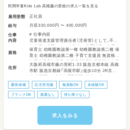
民間学童Kids Lab.高槻藤の里校の求人一覧を見る
正社員
雇用形態
月収330,000円 〜 400,000円
給与
# 仕事内容
仕事
内容
児童発達支援管理責任者（児発管）として、不登
校支援を必要とする小学生の療育計画を立案・
保育士 幼稚園教諭第一種 幼稚園教諭第二種 保
資格
管理し、スタッフと協力しながら適切な支援を
育士 幼稚園教諭第二種 子育て支援員 無資格
提供します。さらに、隣接する学童保育と連携
放課後児童支援員・指導員（学童） 児童発達支援
大阪府高槻市藤の里町1-33 阪急京都本線 高槻
し、インクルーシブな環境づくりを推進する施
住所
管理責任者 サービス管理責任者 高等学校教諭
市駅 阪急京都線「高槻市駅」徒歩10分 JR京都
設長としての役割も担います。
普通免許 中学校教諭普通免許 小学校教諭普通
線 大阪駅 JR京都線「高槻駅」徒歩20分
免許 社会福祉士 心理士
具体的な業務内容
園長候補
託児所完備
無資格OK
未経験OK
✅ 個別支援計画の作成・管理
ブランクOK
残業なし
持ち帰りなし
・子ども一人ひとりに合わせた支援計画の作
成
・定期的なモニタリングと評価、必要に応じた
計画の見直し
求人をみる
✅ 保護者との連携・相談対応