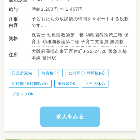
子どもたちにとって「安心して過ごせる場」を提
時給1,260円 〜 1,407円
給与
供しながら、学童保育との連携を通じて新しい
子どもたちの放課後の時間をサポートする役割
仕事
支援の形を一緒に作りませんか？
内容
です。
学童保育において、遊びや学習支援を行い、子ど
保育士 幼稚園教諭第一種 幼稚園教諭第二種 保
資格
もたちにとって安全で楽しい環境作りを担いま
育士 幼稚園教諭第二種 子育て支援員 無資格
す。
放課後児童支援員・指導員（学童） 高等学校教諭
大阪府高槻市東五百住町3-22-24,25 阪急京都
様々な活動を通して子どもたちが楽しく興味・
住所
普通免許 中学校教諭普通免許 小学校教諭普通
本線 富田駅
関心を広げられるように優しく支援していきま
免許 社会福祉士
しょう！
託児所完備
無資格OK
短時間（５時間以内）
【業務内容】
短時間（６時間以内）
未経験OK
土日祝休み
・学童保育の見守り・活動サポート
・宿題や学習支援
ブランクOK
・子どもの安全確認・健康管理
・保護者対応の補助
・活動記録の作成
求人をみる