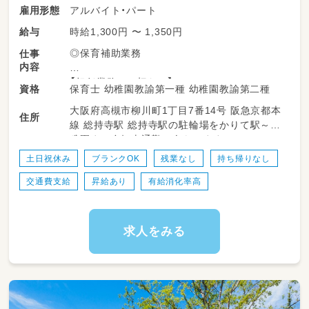
アルバイト・パート
雇用形態
時給1,300円 〜 1,350円
給与
◎保育補助業務
仕事
内容
【担任業務は一切なし】
保育士 幼稚園教諭第一種 幼稚園教諭第二種
資格
『子どもと関わる楽しさ』だけをギュッと詰め
大阪府高槻市柳川町1丁目7番14号 阪急京都本
込んだ
住所
線 総持寺駅 総持寺駅の駐輪場をかりて駅～幼
負担少なめの保育補助♪
稚園まで自転車通勤の人もいます。
担任の先生の「ちょっとしたお手伝い」がメイン
土日祝休み
ブランクOK
残業なし
持ち帰りなし
です！
交通費支給
昇給あり
有給消化率高
求人をみる