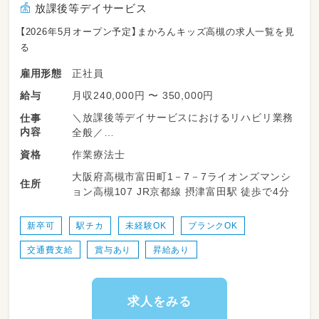
放課後等デイサービス
【2026年5月オープン予定】まかろんキッズ高槻の求人一覧を見
る
正社員
雇用形態
月収240,000円 〜 350,000円
給与
＼放課後等デイサービスにおけるリハビリ業務
仕事
内容
全般／
作業療法士
資格
学校やご家庭での日常生活に困りごとを抱える
大阪府高槻市富田町1－7－7ライオンズマンシ
お子さんに、運動を中心に身体の発達を促して
住所
ョン高槻107 JR京都線 摂津富田駅 徒歩で4分
いきます！
＜具体的内容＞
新卒可
駅チカ
未経験OK
ブランクOK
・児童へのリハビリ業務
交通費支給
賞与あり
昇給あり
・児童への運動、作業活動などの支援業務
・事業所内の管理業務
・児童発達支援管理業務
・書類作成業務（個別支援計画書作成等）
求人をみる
・担当者会議等の相談支援業務