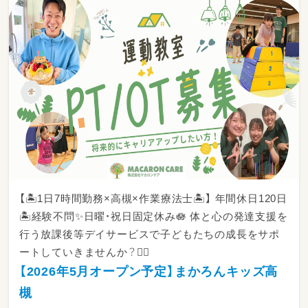
【従事すべき業務の範囲：会社の定める業務】
【就業場所の変更の範囲：会社の定める場所】
【🏝️1日7時間勤務×高槻×作業療法士🏝️】 年間休日120日
🏝️経験不問✨日曜・祝日固定休み🪷 体と心の発達支援を
行う放課後等デイサービスで子どもたちの成長をサポ
ートしていきませんか？🙆‍♂️
【2026年5月オープン予定】まかろんキッズ高
槻