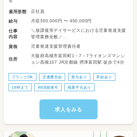
る
正社員
雇用形態
月収300,000円 〜 450,000円
給与
＼放課後等デイサービスにおける児童発達支援
仕事
内容
管理業務全般／
児童発達支援管理責任者
資格
学校やご家庭での日常生活に困りごとを抱える
大阪府高槻市富田町1－7－7ライオンズマンシ
お子さんに、運動を中心に身体の発達を促して
住所
ョン高槻107 JR京都線 摂津富田駅 徒歩で4分
いきます！
＜具体的内容📝＞
ブランクOK
交通費支給
賞与あり
昇給あり
・個別支援計画書作成
18時まで
WEB面接可
残業手当あり
・担当者会議への出席
・利用者様との連絡調整
・学習指導や運動指導、ソーシャルスキルの指導
（挨拶や作業学習等）
求人をみる
・リハビリ業務などさまざまな支援活動等
・各種書類業務
・事業所運営に係る業務