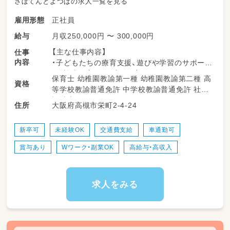
さぼてんとよつばの求人一覧を見る
正社員
雇用形態
月収250,000円 〜 300,000円
給与
【主な仕事内容】
仕事
内容
・子どもたちの療育支援、遊びや学習のサポート
・送迎業務（できる方のみ）
保育士 幼稚園教諭第一種 幼稚園教諭第二種 高
資格
・活動プログラムの企画・実施
等学校教諭普通免許 中学校教諭普通免許 社会
・記録の作成、保護者対応 など
福祉士
大阪府高槻市栄町2-4-24
住所
新卒可
未経験OK
交通費支給
車通勤可
賞与あり
Wワーク・副業OK
高給与・高収入
求人をみる