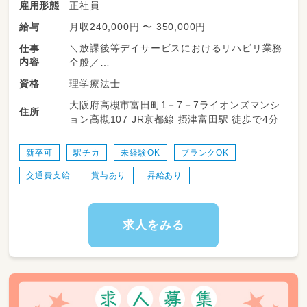
正社員
雇用形態
月収240,000円 〜 350,000円
給与
＼放課後等デイサービスにおけるリハビリ業務
仕事
内容
全般／
理学療法士
資格
学校やご家庭での日常生活に困りごとを抱える
大阪府高槻市富田町1－7－7ライオンズマンシ
お子さんに、運動を中心に身体の発達を促して
住所
ョン高槻107 JR京都線 摂津富田駅 徒歩で4分
いきます！
＜具体的内容＞
新卒可
駅チカ
未経験OK
ブランクOK
・児童へのリハビリ業務
交通費支給
賞与あり
昇給あり
・児童への運動、作業活動などの支援業務
・事業所内の管理業務
・児童発達支援管理業務
・書類作成業務（個別支援計画書作成等）
求人をみる
・担当者会議等の相談支援業務
・児童の送迎等
【従事すべき業務の範囲：会社の定める業務】
【就業場所の変更の範囲：会社の定める場所】