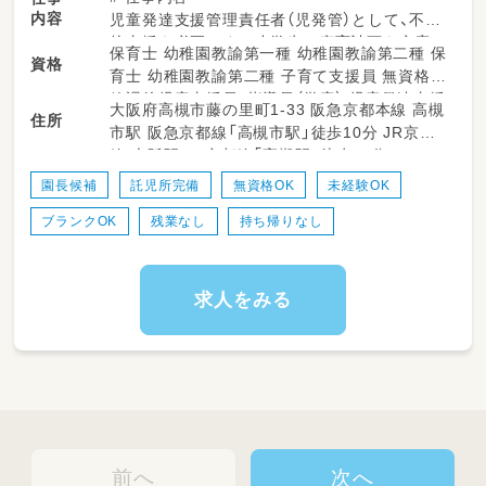
内容
児童発達支援管理責任者（児発管）として、不登
校支援を必要とする小学生の療育計画を立案・
保育士 幼稚園教諭第一種 幼稚園教諭第二種 保
資格
管理し、スタッフと協力しながら適切な支援を
育士 幼稚園教諭第二種 子育て支援員 無資格
提供します。さらに、隣接する学童保育と連携
放課後児童支援員・指導員（学童） 児童発達支援
大阪府高槻市藤の里町1-33 阪急京都本線 高槻
し、インクルーシブな環境づくりを推進する施
住所
管理責任者 サービス管理責任者 高等学校教諭
市駅 阪急京都線「高槻市駅」徒歩10分 JR京都
設長としての役割も担います。
普通免許 中学校教諭普通免許 小学校教諭普通
線 大阪駅 JR京都線「高槻駅」徒歩20分
免許 社会福祉士 心理士
具体的な業務内容
園長候補
託児所完備
無資格OK
未経験OK
✅ 個別支援計画の作成・管理
ブランクOK
残業なし
持ち帰りなし
・子ども一人ひとりに合わせた支援計画の作
成
・定期的なモニタリングと評価、必要に応じた
計画の見直し
求人をみる
✅ 保護者との連携・相談対応
・保護者との面談を行い、支援の方向性を共有
・家庭や学校との連携を図りながら、子どもに
とって最適な支援を実施
✅ スタッフの指導・支援調整
前へ
次へ
・支援スタッフへの助言やサポート