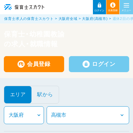
保育士求人の保育士スカウト
大阪府全域
大阪府(高槻市)
週休2日の
保育士・幼稚園教諭
の求人・就職情報
会員登録
ログイン
エリア
駅から