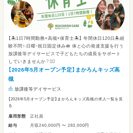
【🏝️1日7時間勤務×高槻×保育士🏝️】 年間休日120日🏝️経
験不問✨日曜・祝日固定休み🪷 体と心の発達支援を行う
放課後等デイサービスで子どもたちの成長をサポート
していきませんか？🙆‍♂️
【2026年5月オープン予定】まかろんキッズ高
槻
放課後等デイサービス
【2026年5月オープン予定】まかろんキッズ高槻の求人一覧を見
る
正社員
雇用形態
月収240,000円 〜 283,000円
給与