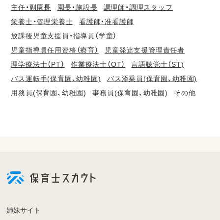
主任・副園長
園長・施設長
調理師・調理スタッフ
栄養士・管理栄養士
看護師・准看護師
放課後児童支援員・指導員（学童）
児童指導員任用資格（療育）
児童発達支援管理責任者
理学療法士（PT）
作業療法士（OT）
言語聴覚士（ST)
バス運転手(保育園、幼稚園)
バス添乗員(保育園、幼稚園)
用務員(保育園、幼稚園)
事務員(保育園、幼稚園)
その他
会
員
登
録
も
姉妹サイト
し