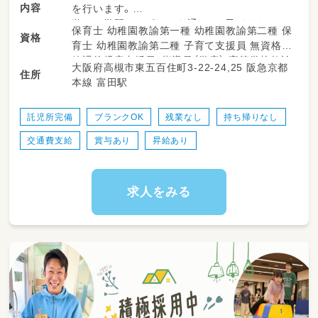
内容
を行います。
遊びや学習のサポートを通じて、子どもたちの
保育士 幼稚園教諭第一種 幼稚園教諭第二種 保
資格
成長を促進し、日々の活動を記録します。
育士 幼稚園教諭第二種 子育て支援員 無資格
様々な活動を通して子どもたちが楽しく興味・
放課後児童支援員・指導員（学童） 高等学校教諭
大阪府高槻市東五百住町3-22-24,25 阪急京都
関心を広げられるように優しく支援していきま
住所
普通免許 中学校教諭普通免許 小学校教諭普通
本線 富田駅
しょう！
免許 社会福祉士
【業務内容】
託児所完備
ブランクOK
残業なし
持ち帰りなし
・学童保育の見守り・活動サポート
交通費支給
賞与あり
昇給あり
・宿題や学習支援
・子どもの安全確認・健康管理
・保護者とのコミュニケーション
・活動記録の作成
求人をみる
など