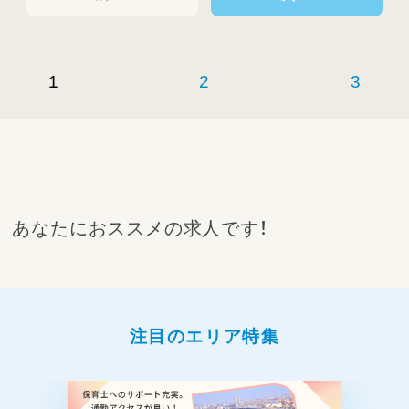
・チームで協力しながら、療育の質を向上
✅ 学童保育との連携・環境づくり
・放課後等デイサービスと学童保育の連携を
1
2
3
図り、インクルーシブな環境を構築
・学童保育スタッフと協力し、子どもたちが互
いに理解し合える仕組みを作る
・学童保育の運営には直接入らないが、管理者
として全体を見渡し調整を行う
✅ 事業所運営サポート（施設長業務）
・施設全体の運営・調整業務（書類管理、行政対
あなたにおススメの求人です！
応 など）
・事業の円滑な運営のためのマネジメント業
務
子どもたちにとって「安心して過ごせる場」を提
注目のエリア特集
供しながら、学童保育との連携を通じて新しい
支援の形を一緒に作りませんか？