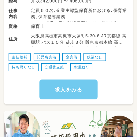
月収342,000円 〜 408,000円
給与
定員５０名、企業主導型保育所における、保育業
仕事
内容
務、保育指導業務
３～５歳児は異年齢児保育（エリア担当制）とい
保育士
資格
う考え方。
大阪府高槻市高槻市大塚町5-30-6 JR京都線 高
０～２歳児は担当保育（コーナー、時差保育）と
住所
槻駅 バス１５分 徒歩３分 阪急京都本線 高槻
いう考え方。
市駅 バス１５分 徒歩３分 京阪本線 枚方市駅
バス１５分 徒歩３分
ＣＡＰ、ＣＳＰ、ＰＭを中心とした保育を展開。
主任候補
託児所完備
寮完備
残業なし
持ち帰りなし
交通費支給
車通勤可
子どもと保育者が共主体の上で、バランスよく
保育を展開できる人。
人財育成面ではファシリテーションを中心に冒
険的組織つくりをお手伝い頂ける方。
求人をみる