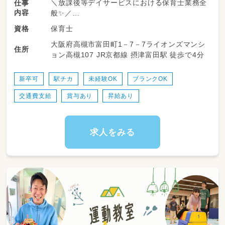
＼放課後等デイサービスにおける保育士業務全
仕事
内容
般✨／
保育士
資格
学校やご家庭での日常生活に困りごとを抱える
大阪府高槻市富田町1－7－7ライオンズマンシ
お子さんに、運動を中心に身体の発達を促して
住所
ョン高槻107 JR京都線 摂津富田駅 徒歩で4分
いきます！
＜具体的内容📝＞
新卒可
駅チカ
未経験OK
ブランクOK
・軽度の障がい児への保育、教育業務
交通費支給
賞与あり
昇給あり
・担当者会議での支援の方向性の調整
・各種書類業務
・児童の送迎など（自動車免許有資格者）
・レクリエーションあり
求人をみる
・簡単なパソコン業務
【従事すべき業務の範囲：会社の定める業務】
【就業場所の変更の範囲：会社の定める場所】