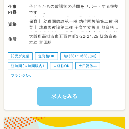
子どもたちの放課後の時間をサポートする役割
仕事
内容
です。
学童保育において、遊びや学習支援を行い、子ど
保育士 幼稚園教諭第一種 幼稚園教諭第二種 保
資格
もたちにとって安全で楽しい環境作りを担いま
育士 幼稚園教諭第二種 子育て支援員 無資格
す。
放課後児童支援員・指導員（学童） 高等学校教諭
大阪府高槻市東五百住町3-22-24,25 阪急京都
様々な活動を通して子どもたちが楽しく興味・
住所
普通免許 中学校教諭普通免許 小学校教諭普通
本線 富田駅
関心を広げられるように優しく支援していきま
免許 社会福祉士
しょう！
託児所完備
無資格OK
短時間（５時間以内）
【業務内容】
短時間（６時間以内）
未経験OK
土日祝休み
・学童保育の見守り・活動サポート
・宿題や学習支援
ブランクOK
・子どもの安全確認・健康管理
・保護者対応の補助
・活動記録の作成
求人をみる