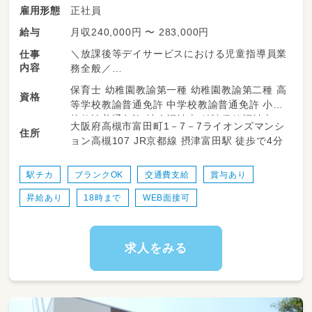
正社員
雇用形態
月収240,000円 〜 283,000円
給与
＼放課後等デイサービスにおける児童指導員業
仕事
内容
務全般／
保育士 幼稚園教諭第一種 幼稚園教諭第二種 高
資格
学校やご家庭での日常生活に困りごとを抱える
等学校教諭普通免許 中学校教諭普通免許 小学
お子さんに、運動を中心に身体の発達を促して
校教諭普通免許 社会福祉士 精神保健福祉士
大阪府高槻市富田町1－7－7ライオンズマンシ
いきます！
住所
ョン高槻107 JR京都線 摂津富田駅 徒歩で4分
＜具体的内容＞
・学習指導や運動指導、ソーシャルスキルの指導
駅チカ
ブランクOK
交通費支給
賞与あり
（挨拶や作業学習等）
昇給あり
18時まで
WEB面接可
・担当者会議での支援の方向性の調整
・各種書類業務
・児童の送迎など（自動車免許有資格者）
・レクリエーションあり
求人をみる
・簡単なパソコン業務
【従事すべき業務の範囲：会社の定める業務】
【就業場所の変更の範囲：会社の定める場所】