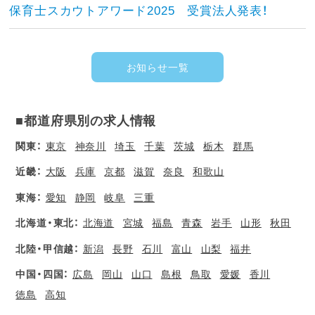
保育士スカウトアワード2025 受賞法人発表！
お知らせ一覧
■都道府県別の求人情報
関東：
東京
神奈川
埼玉
千葉
茨城
栃木
群馬
近畿：
大阪
兵庫
京都
滋賀
奈良
和歌山
東海：
愛知
静岡
岐阜
三重
北海道・東北：
北海道
宮城
福島
青森
岩手
山形
秋田
北陸・甲信越：
新潟
長野
石川
富山
山梨
福井
中国・四国：
広島
岡山
山口
島根
鳥取
愛媛
香川
徳島
高知