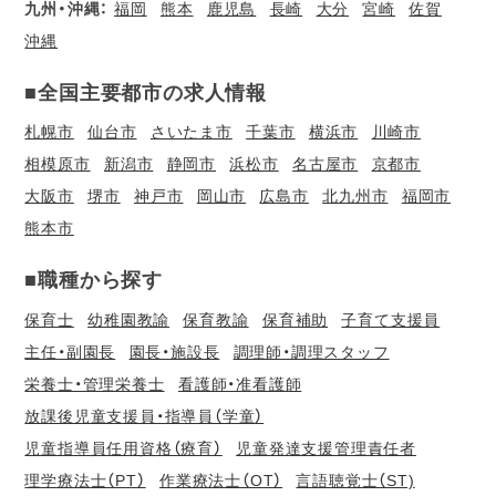
九州・沖縄：
福岡
熊本
鹿児島
長崎
大分
宮崎
佐賀
沖縄
■全国主要都市の求人情報
札幌市
仙台市
さいたま市
千葉市
横浜市
川崎市
相模原市
新潟市
静岡市
浜松市
名古屋市
京都市
大阪市
堺市
神戸市
岡山市
広島市
北九州市
福岡市
熊本市
■職種から探す
保育士
幼稚園教諭
保育教諭
保育補助
子育て支援員
主任・副園長
園長・施設長
調理師・調理スタッフ
栄養士・管理栄養士
看護師・准看護師
放課後児童支援員・指導員（学童）
児童指導員任用資格（療育）
児童発達支援管理責任者
理学療法士（PT）
作業療法士（OT）
言語聴覚士（ST)