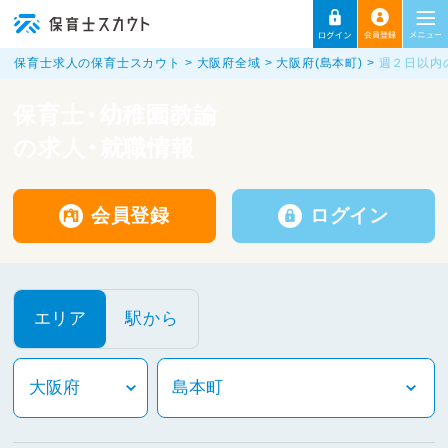
保育士求人の保育士スカウト
大阪府全域
大阪府(島本町)
週２日以内
保育士・幼稚園教諭
の求人・就職情報
会員登録
ログイン
エリア
駅から