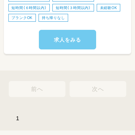
によって作成書類は異なります。
短時間（６時間以内）
短時間（３時間以内）
未経験OK
（連絡帳、個別指導計画票、週案、ヒヤリハット
等）
ブランクOK
持ち帰りなし
求人をみる
前へ
次へ
1