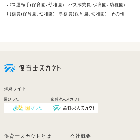
バス運転手(保育園、幼稚園)
バス添乗員(保育園、幼稚園)
用務員(保育園、幼稚園)
事務員(保育園、幼稚園)
その他
会
員
登
録
も
姉妹サイト
し
園ぴった
歯科求人スカウト
く
は
ロ
グ
イ
保育士スカウトとは
会社概要
ン