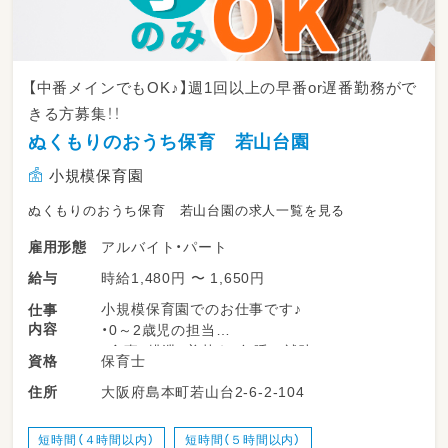
【中番メインでもOK♪】週1回以上の早番or遅番勤務がで
きる方募集！！
ぬくもりのおうち保育 若山台園
小規模保育園
ぬくもりのおうち保育 若山台園の求人一覧を見る
アルバイト・パート
雇用形態
時給1,480円 〜 1,650円
給与
小規模保育園でのお仕事です♪
仕事
内容
・0～2歳児の担当
・食事、排泄、着替え、午睡の補助
保育士
資格
・園内の環境整備
大阪府島本町若山台2-6-2-104
住所
・保護者対応 ※勤務時間数・時間帯によっては
無い場合もあります。
・連絡帳、各書類の記入 ※勤務時間数・時間帯
短時間（４時間以内）
短時間（５時間以内）