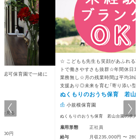
◇ 社外対応のサポート
・行政対応や監査対応のサポート
◇ 保育環境・安全管理の整備
・保育運営マニュアルの作成や整備
・緊急時の保育対応や安全管理のサポート
など
☆ こどもも先生も笑顔があふれる職場♪充実のサポー
現場の保育と運営の両方に携わりながら、各園
を支えるやりがいのあるポジションです♪
トで働きやすさも抜群☆年間休日120日以上☆持ち帰り
業務無し☆月の残業時間は平均3h以内☆スキルアップ
支援あり◎未来を育む「寄り添い型保育士」募集中！！
ぬくもりのおうち保育 若山台園
小規模保育園
ぬくもりのおうち保育 若山台園の求人一覧を見る
正社員
雇用形態
月収235,000円 〜 280,000円
給与