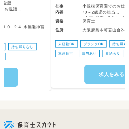
小規模保育園でのお仕事です♪
仕事
内容
・0～2歳児の担当
・食事、排泄、着替え、午睡の補助
保育士
資格
・園内の環境整備
大阪府島本町若山台2-6-2-104
住所
・保護者対応
・連絡帳、各書類の記入
未経験OK
ブランクOK
持ち帰りなし
交通費支給
車通勤可
賞与あり
昇給あり
求人をみる