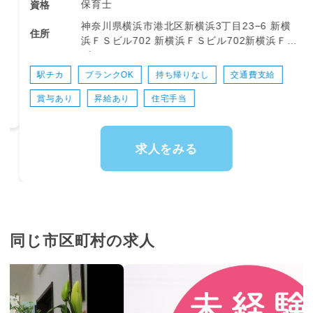
保育士
資格
各園の運営支援を行っていただきます。
神奈川県横浜市港北区新横浜3丁目23−6 新横
住所
浜ＦＳビル702 新横浜ＦＳビル702新横浜ＦＳ
ビル702
＜担当業務＞
駅チカ
ブランクOK
持ち帰りなし
交通費支給
◇ 園運営のサポート
賞与あり
昇給あり
住宅手当
・担当園を訪問し、運営状況の確認やサポート
・園長や保育士へのフォロー、育成支援
・会社方針や新しい取り組みの共有
求人をみる
◇ 保育業務のサポート
・こどもたちの見守り
・食事、排泄、着替えなどの生活サポート
・保護者対応
・本部と連携のうえ、各園をサポート
同じ市区町村の求人
◇ 研修・イベントの企画運営
・保育士向け研修の準備・運営
・保護者向けイベントや地域イベントの企画・
運営