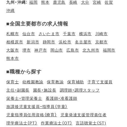
九州・沖縄：
福岡
熊本
鹿児島
長崎
大分
宮崎
佐賀
沖縄
■全国主要都市の求人情報
札幌市
仙台市
さいたま市
千葉市
横浜市
川崎市
相模原市
新潟市
静岡市
浜松市
名古屋市
京都市
大阪市
堺市
神戸市
岡山市
広島市
北九州市
福岡市
熊本市
■職種から探す
保育士
幼稚園教諭
保育教諭
保育補助
子育て支援員
主任・副園長
園長・施設長
調理師・調理スタッフ
栄養士・管理栄養士
看護師・准看護師
放課後児童支援員・指導員（学童）
児童指導員任用資格（療育）
児童発達支援管理責任者
理学療法士（PT）
作業療法士（OT）
言語聴覚士（ST)