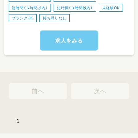
によって作成書類は異なります。
短時間（６時間以内）
短時間（３時間以内）
未経験OK
（連絡帳、個別指導計画票、週案、ヒヤリハット
等）
ブランクOK
持ち帰りなし
求人をみる
前へ
次へ
1