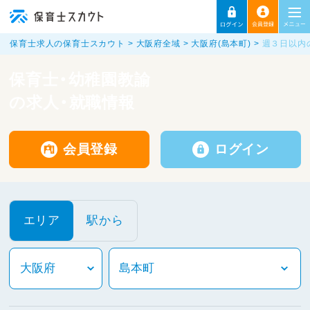
保育士求人の保育士スカウト
大阪府全域
大阪府(島本町)
週３日以内
保育士・幼稚園教諭
の求人・就職情報
会員登録
ログイン
エリア
駅から