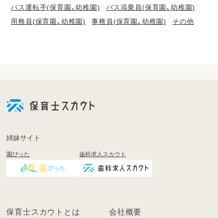
バス運転手(保育園、幼稚園)
バス添乗員(保育園、幼稚園)
用務員(保育園、幼稚園)
事務員(保育園、幼稚園)
その他
会
員
登
録
も
姉妹サイト
し
園ぴった
歯科求人スカウト
く
は
ロ
グ
イ
保育士スカウトとは
会社概要
ン