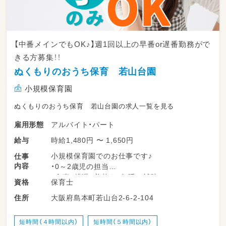
【中番メインでもOK♪】週1回以上の早番or遅番勤務がで
きる方募集！！
ぬくもりのおうち保育 若山台園
小規模保育園
ぬくもりのおうち保育 若山台園の求人一覧を見る
アルバイト・パート
雇用形態
時給1,480円 〜 1,650円
給与
小規模保育園でのお仕事です♪
仕事
内容
・0～2歳児の担当
・食事、排泄、着替え、午睡の補助
保育士
資格
・園内の環境整備
大阪府島本町若山台2-6-2-104
住所
・保護者対応 ※勤務時間数・時間帯によっては
無い場合もあります。
・連絡帳、各書類の記入 ※勤務時間数・時間帯
短時間（４時間以内）
短時間（５時間以内）