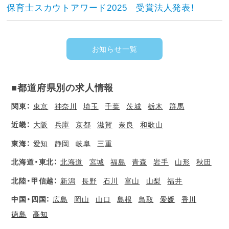
保育士スカウトアワード2025 受賞法人発表！
お知らせ一覧
■都道府県別の求人情報
関東：
東京
神奈川
埼玉
千葉
茨城
栃木
群馬
近畿：
大阪
兵庫
京都
滋賀
奈良
和歌山
東海：
愛知
静岡
岐阜
三重
北海道・東北：
北海道
宮城
福島
青森
岩手
山形
秋田
北陸・甲信越：
新潟
長野
石川
富山
山梨
福井
中国・四国：
広島
岡山
山口
島根
鳥取
愛媛
香川
徳島
高知