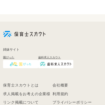
会
員
登
録
も
姉妹サイト
し
園ぴった
歯科求人スカウト
く
は
ロ
グ
イ
保育士スカウトとは
会社概要
ン
を
求人掲載をお考えの企業様
利用規約
し
リンク掲載について
プライバシーポリシー
て