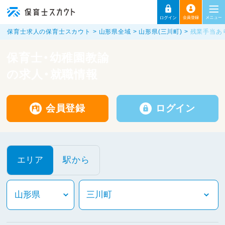
保育士求人の保育士スカウト
山形県全域
山形県(三川町)
残業手当あ
保育士・幼稚園教諭
の求人・就職情報
会員登録
ログイン
エリア
駅から