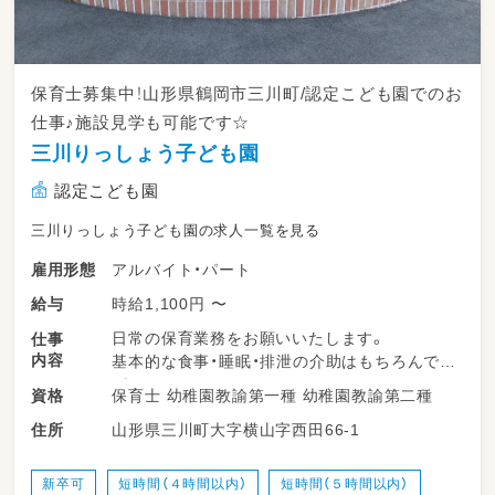
保育士募集中！山形県鶴岡市三川町/認定こども園でのお
仕事♪施設見学も可能です☆
三川りっしょう子ども園
認定こども園
三川りっしょう子ども園の求人一覧を見る
アルバイト・パート
雇用形態
時給1,100円 〜
給与
日常の保育業務をお願いいたします。
仕事
内容
基本的な食事・睡眠・排泄の介助はもちろんです
が、
保育士 幼稚園教諭第一種 幼稚園教諭第二種
資格
職員が子ども達と一緒におもちゃで遊ぶことを
山形県三川町大字横山字西田66-1
住所
何よりも大事としています。
新卒可
短時間（４時間以内）
短時間（５時間以内）