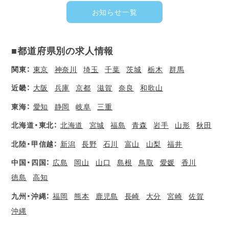
お知らせ一覧
■都道府県別の求人情報
関東：
東京
神奈川
埼玉
千葉
茨城
栃木
群馬
近畿：
大阪
兵庫
京都
滋賀
奈良
和歌山
東海：
愛知
静岡
岐阜
三重
北海道・東北：
北海道
宮城
福島
青森
岩手
山形
秋田
北陸・甲信越：
新潟
長野
石川
富山
山梨
福井
中国・四国：
広島
岡山
山口
島根
鳥取
愛媛
香川
徳島
高知
九州・沖縄：
福岡
熊本
鹿児島
長崎
大分
宮崎
佐賀
沖縄