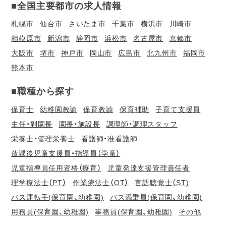
■全国主要都市の求人情報
札幌市
仙台市
さいたま市
千葉市
横浜市
川崎市
相模原市
新潟市
静岡市
浜松市
名古屋市
京都市
大阪市
堺市
神戸市
岡山市
広島市
北九州市
福岡市
熊本市
■職種から探す
保育士
幼稚園教諭
保育教諭
保育補助
子育て支援員
主任・副園長
園長・施設長
調理師・調理スタッフ
栄養士・管理栄養士
看護師・准看護師
放課後児童支援員・指導員（学童）
児童指導員任用資格（療育）
児童発達支援管理責任者
理学療法士（PT）
作業療法士（OT）
言語聴覚士（ST)
バス運転手(保育園、幼稚園)
バス添乗員(保育園、幼稚園)
用務員(保育園、幼稚園)
事務員(保育園、幼稚園)
その他