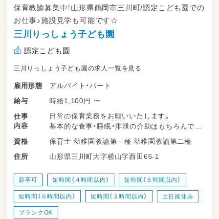
保育教諭募集中！山形県鶴岡市三川町/認定こども園での
お仕事♪施設見学も可能です☆
三川りっしょう子ども園
認定こども園
三川りっしょう子ども園の求人一覧を見る
アルバイト・パート
雇用形態
時給1,100円 〜
給与
日常の保育業務をお願いいたします。
仕事
内容
基本的な食事・睡眠・排泄の介助はもちろんです
が、
保育士 幼稚園教諭第一種 幼稚園教諭第二種
資格
職員が子ども達と一緒におもちゃで遊ぶことを
山形県三川町大字横山字西田66-1
住所
何よりも大事としています。
新卒可
短時間（４時間以内）
短時間（５時間以内）
短時間（６時間以内）
短時間（３時間以内）
土日祝休み
ブランクOK