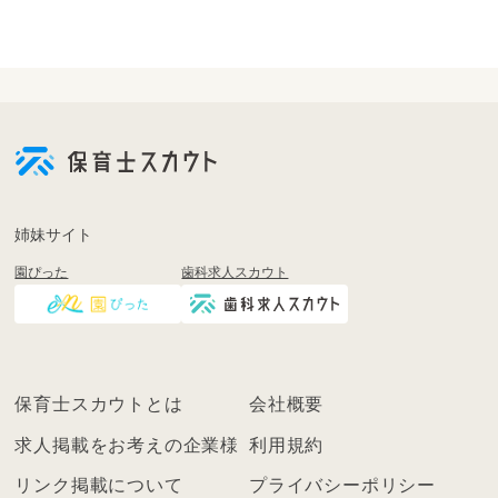
会
員
登
録
も
姉妹サイト
し
園ぴった
歯科求人スカウト
く
は
ロ
グ
イ
保育士スカウトとは
会社概要
ン
を
求人掲載をお考えの企業様
利用規約
し
リンク掲載について
プライバシーポリシー
て