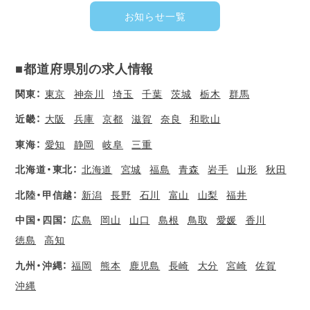
お知らせ一覧
■都道府県別の求人情報
関東：
東京
神奈川
埼玉
千葉
茨城
栃木
群馬
近畿：
大阪
兵庫
京都
滋賀
奈良
和歌山
東海：
愛知
静岡
岐阜
三重
北海道・東北：
北海道
宮城
福島
青森
岩手
山形
秋田
北陸・甲信越：
新潟
長野
石川
富山
山梨
福井
中国・四国：
広島
岡山
山口
島根
鳥取
愛媛
香川
徳島
高知
九州・沖縄：
福岡
熊本
鹿児島
長崎
大分
宮崎
佐賀
沖縄