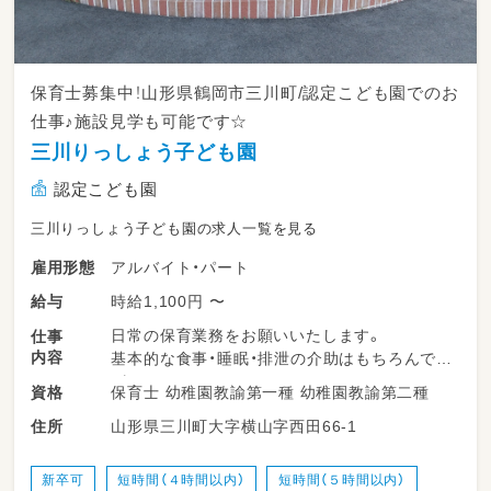
保育士募集中！山形県鶴岡市三川町/認定こども園でのお
仕事♪施設見学も可能です☆
三川りっしょう子ども園
認定こども園
三川りっしょう子ども園の求人一覧を見る
アルバイト・パート
雇用形態
時給1,100円 〜
給与
日常の保育業務をお願いいたします。
仕事
内容
基本的な食事・睡眠・排泄の介助はもちろんです
が、
保育士 幼稚園教諭第一種 幼稚園教諭第二種
資格
職員が子ども達と一緒におもちゃで遊ぶことを
山形県三川町大字横山字西田66-1
住所
何よりも大事としています。
新卒可
短時間（４時間以内）
短時間（５時間以内）