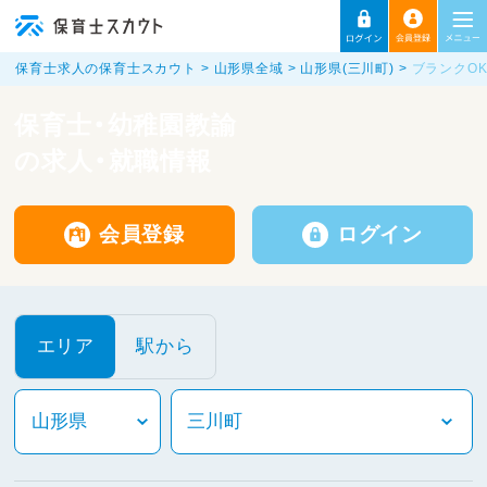
保育士求人の保育士スカウト
山形県全域
山形県(三川町)
ブランクO
保育士・幼稚園教諭
の求人・就職情報
会員登録
ログイン
エリア
駅から