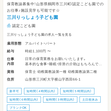
保育教諭募集中！山形県鶴岡市三川町/認定こども園での
お仕事♪施設見学も可能です☆
三川りっしょう子ども園
認定こども園
三川りっしょう子ども園の求人一覧を見る
アルバイト・パート
雇用形態
時給1,100円 〜
給与
日常の保育業務をお願いいたします。
仕事
内容
基本的な食事・睡眠・排泄の介助はもちろんです
が、
保育士 幼稚園教諭第一種 幼稚園教諭第二種
資格
職員が子ども達と一緒におもちゃで遊ぶことを
山形県三川町大字横山字西田66-1
住所
何よりも大事としています。
新卒可
短時間（４時間以内）
短時間（５時間以内）
短時間（６時間以内）
短時間（３時間以内）
土日祝休み
ブランクOK