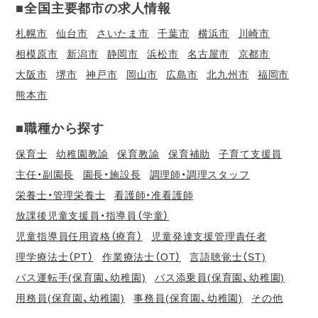
■全国主要都市の求人情報
札幌市
仙台市
さいたま市
千葉市
横浜市
川崎市
相模原市
新潟市
静岡市
浜松市
名古屋市
京都市
大阪市
堺市
神戸市
岡山市
広島市
北九州市
福岡市
熊本市
■職種から探す
保育士
幼稚園教諭
保育教諭
保育補助
子育て支援員
主任・副園長
園長・施設長
調理師・調理スタッフ
栄養士・管理栄養士
看護師・准看護師
放課後児童支援員・指導員（学童）
児童指導員任用資格（療育）
児童発達支援管理責任者
理学療法士（PT）
作業療法士（OT）
言語聴覚士（ST)
バス運転手(保育園、幼稚園)
バス添乗員(保育園、幼稚園)
用務員(保育園、幼稚園)
事務員(保育園、幼稚園)
その他