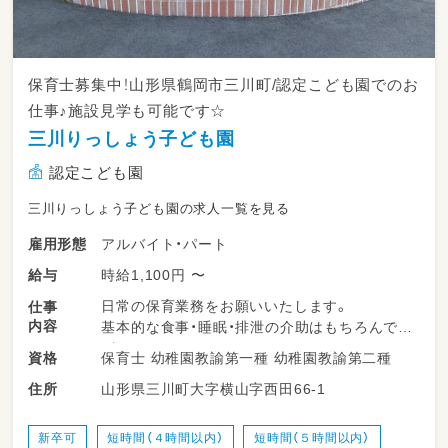
保育士募集中！山形県鶴岡市三川町/認定こども園でのお
仕事♪施設見学も可能です☆
三川りっしょう子ども園
認定こども園
三川りっしょう子ども園の求人一覧を見る
アルバイト・パート
雇用形態
時給1,100円 〜
給与
日常の保育業務をお願いいたします。
仕事
内容
基本的な食事・睡眠・排泄の介助はもちろんです
が、
保育士 幼稚園教諭第一種 幼稚園教諭第二種
資格
職員が子ども達と一緒におもちゃで遊ぶことを
山形県三川町大字横山字西田66-1
住所
何よりも大事としています。
新卒可
短時間（４時間以内）
短時間（５時間以内）