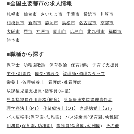
■全国主要都市の求人情報
札幌市
仙台市
さいたま市
千葉市
横浜市
川崎市
相模原市
新潟市
静岡市
浜松市
名古屋市
京都市
大阪市
堺市
神戸市
岡山市
広島市
北九州市
福岡市
熊本市
■職種から探す
保育士
幼稚園教諭
保育教諭
保育補助
子育て支援員
主任・副園長
園長・施設長
調理師・調理スタッフ
栄養士・管理栄養士
看護師・准看護師
放課後児童支援員・指導員（学童）
児童指導員任用資格（療育）
児童発達支援管理責任者
理学療法士（PT）
作業療法士（OT）
言語聴覚士（ST)
バス運転手(保育園、幼稚園)
バス添乗員(保育園、幼稚園)
用務員(保育園、幼稚園)
事務員(保育園、幼稚園)
その他