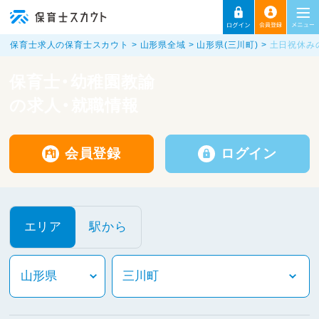
保育士求人の保育士スカウト
山形県全域
山形県(三川町)
土日祝休み
保育士・幼稚園教諭
の求人・就職情報
会員登録
ログイン
エリア
駅から