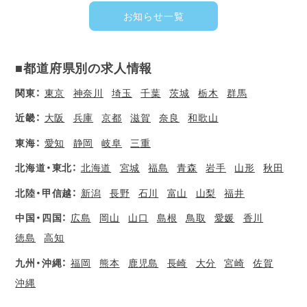
お知らせ一覧
■都道府県別の求人情報
関東：
東京
神奈川
埼玉
千葉
茨城
栃木
群馬
近畿：
大阪
兵庫
京都
滋賀
奈良
和歌山
東海：
愛知
静岡
岐阜
三重
北海道・東北：
北海道
宮城
福島
青森
岩手
山形
秋田
北陸・甲信越：
新潟
長野
石川
富山
山梨
福井
中国・四国：
広島
岡山
山口
島根
鳥取
愛媛
香川
徳島
高知
九州・沖縄：
福岡
熊本
鹿児島
長崎
大分
宮崎
佐賀
沖縄