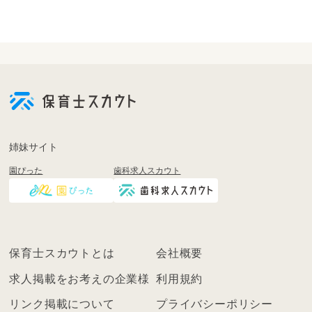
会
員
登
録
も
姉妹サイト
し
園ぴった
歯科求人スカウト
く
は
ロ
グ
イ
保育士スカウトとは
会社概要
ン
を
求人掲載をお考えの企業様
利用規約
し
リンク掲載について
プライバシーポリシー
て