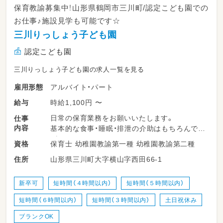
保育教諭募集中！山形県鶴岡市三川町/認定こども園での
お仕事♪施設見学も可能です☆
三川りっしょう子ども園
認定こども園
三川りっしょう子ども園の求人一覧を見る
アルバイト・パート
雇用形態
時給1,100円 〜
給与
日常の保育業務をお願いいたします。
仕事
内容
基本的な食事・睡眠・排泄の介助はもちろんです
が、
保育士 幼稚園教諭第一種 幼稚園教諭第二種
資格
職員が子ども達と一緒におもちゃで遊ぶことを
山形県三川町大字横山字西田66-1
住所
何よりも大事としています。
新卒可
短時間（４時間以内）
短時間（５時間以内）
短時間（６時間以内）
短時間（３時間以内）
土日祝休み
ブランクOK