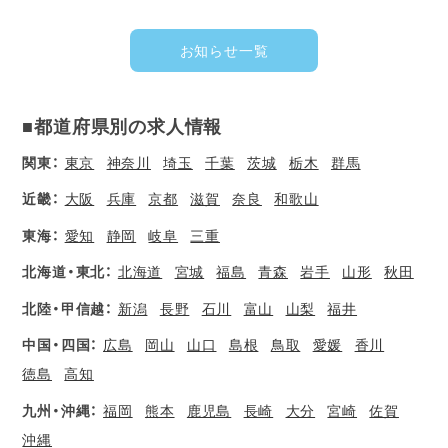
お知らせ一覧
■都道府県別の求人情報
関東：
東京
神奈川
埼玉
千葉
茨城
栃木
群馬
近畿：
大阪
兵庫
京都
滋賀
奈良
和歌山
東海：
愛知
静岡
岐阜
三重
北海道・東北：
北海道
宮城
福島
青森
岩手
山形
秋田
北陸・甲信越：
新潟
長野
石川
富山
山梨
福井
中国・四国：
広島
岡山
山口
島根
鳥取
愛媛
香川
徳島
高知
九州・沖縄：
福岡
熊本
鹿児島
長崎
大分
宮崎
佐賀
沖縄