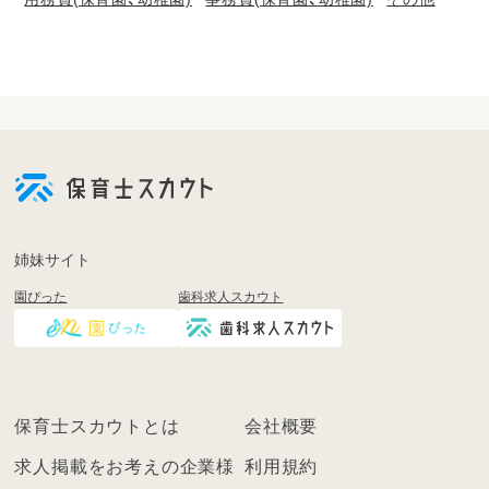
会
員
登
録
も
姉妹サイト
し
園ぴった
歯科求人スカウト
く
は
ロ
グ
イ
保育士スカウトとは
会社概要
ン
を
求人掲載をお考えの企業様
利用規約
し