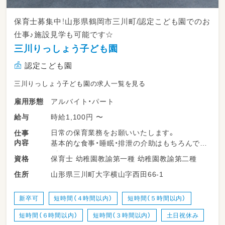
保育士募集中！山形県鶴岡市三川町/認定こども園でのお
仕事♪施設見学も可能です☆
三川りっしょう子ども園
認定こども園
三川りっしょう子ども園の求人一覧を見る
アルバイト・パート
雇用形態
時給1,100円 〜
給与
日常の保育業務をお願いいたします。
仕事
内容
基本的な食事・睡眠・排泄の介助はもちろんです
が、
保育士 幼稚園教諭第一種 幼稚園教諭第二種
資格
職員が子ども達と一緒におもちゃで遊ぶことを
山形県三川町大字横山字西田66-1
住所
何よりも大事としています。
新卒可
短時間（４時間以内）
短時間（５時間以内）
短時間（６時間以内）
短時間（３時間以内）
土日祝休み