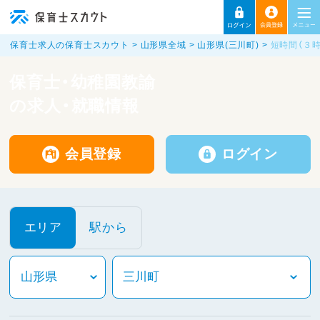
保育士求人の保育士スカウト
山形県全域
山形県(三川町)
短時間（３
保育士・幼稚園教諭
の求人・就職情報
会員登録
ログイン
エリア
駅から