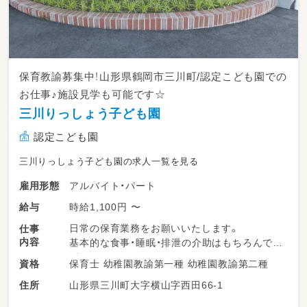
保育教諭募集中！山形県鶴岡市三川町/認定こども園での
お仕事♪施設見学も可能です☆
三川りっしょう子ども園
認定こども園
三川りっしょう子ども園の求人一覧を見る
アルバイト・パート
雇用形態
時給1,100円 〜
給与
日常の保育業務をお願いいたします。
仕事
内容
基本的な食事・睡眠・排泄の介助はもちろんです
が、
保育士 幼稚園教諭第一種 幼稚園教諭第二種
資格
職員が子ども達と一緒におもちゃで遊ぶことを
山形県三川町大字横山字西田66-1
住所
何よりも大事としています。