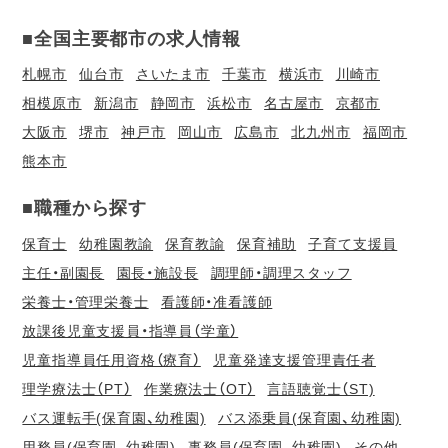
■全国主要都市の求人情報
札幌市
仙台市
さいたま市
千葉市
横浜市
川崎市
相模原市
新潟市
静岡市
浜松市
名古屋市
京都市
大阪市
堺市
神戸市
岡山市
広島市
北九州市
福岡市
熊本市
■職種から探す
保育士
幼稚園教諭
保育教諭
保育補助
子育て支援員
主任・副園長
園長・施設長
調理師・調理スタッフ
栄養士・管理栄養士
看護師・准看護師
放課後児童支援員・指導員（学童）
児童指導員任用資格（療育）
児童発達支援管理責任者
理学療法士（PT）
作業療法士（OT）
言語聴覚士（ST)
バス運転手(保育園、幼稚園)
バス添乗員(保育園、幼稚園)
用務員(保育園、幼稚園)
事務員(保育園、幼稚園)
その他