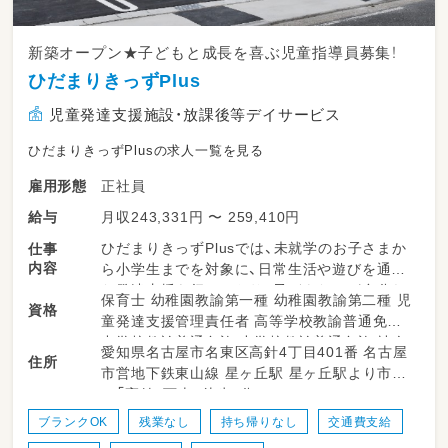
新築オープン★子どもと成長を喜ぶ児童指導員募集！
ひだまりきっずPlus
児童発達支援施設・放課後等デイサービス
ひだまりきっずPlusの求人一覧を見る
正社員
雇用形態
月収243,331円 〜 259,410円
給与
ひだまりきっずPlusでは、未就学のお子さまか
仕事
内容
ら小学生までを対象に、日常生活や遊びを通し
た発達支援を行っており、子どもたちが自分ら
保育士 幼稚園教諭第一種 幼稚園教諭第二種 児
資格
しく成長できるようにサポートします。また、
童発達支援管理責任者 高等学校教諭普通免許
日々の様子を簡単に記録したり、保護者の方と
中学校教諭普通免許 小学校教諭普通免許 社会
愛知県名古屋市名東区高針4丁目401番 名古屋
「今日はこんなことができました」と共有するこ
住所
福祉士 言語聴覚士 心理士
市営地下鉄東山線 星ヶ丘駅 星ヶ丘駅より市バ
とも大切なお仕事です。送迎業務では、子ども
ス「高針」下車、徒歩7分
たちが安心して通えるように優しく声をかける
こともお願いします。専門職のスタッフやチー
ブランクOK
残業なし
持ち帰りなし
交通費支給
ムの仲間と協力しながら取り組むので、一人で