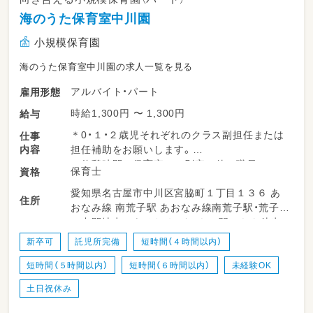
海のうた保育室中川園
小規模保育園
海のうた保育室中川園の求人一覧を見る
アルバイト・パート
雇用形態
時給1,300円 〜 1,300円
給与
＊0・１・２歳児それぞれのクラス副担任または
仕事
内容
担任補助をお願いします。
＊休憩時間は保育室とは別室で他の職員とティ
保育士
資格
ータイムを楽しみながら１時間しっかりと過ご
愛知県名古屋市中川区宮脇町１丁目１３６ あ
せます。
住所
おなみ線 南荒子駅 あおなみ線南荒子駅・荒子駅
の中間地点にあるため どちらの駅からも徒歩
１５分程度の場所にあります。
新卒可
託児所完備
短時間（４時間以内）
短時間（５時間以内）
短時間（６時間以内）
未経験OK
土日祝休み