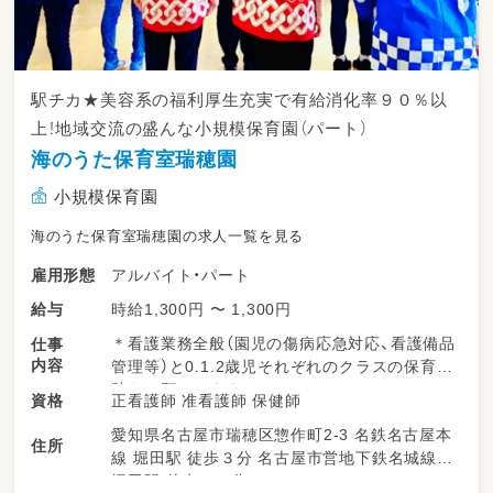
駅チカ★美容系の福利厚生充実で有給消化率９０％以
上！地域交流の盛んな小規模保育園（パート）
海のうた保育室瑞穂園
小規模保育園
海のうた保育室瑞穂園の求人一覧を見る
アルバイト・パート
雇用形態
時給1,300円 〜 1,300円
給与
＊看護業務全般（園児の傷病応急対応、看護備品
仕事
内容
管理等）と0.1.2歳児それぞれのクラスの保育補
助をお願いします。
正看護師 准看護師 保健師
資格
＊休憩時間は保育室とは別室で他の職員とティ
愛知県名古屋市瑞穂区惣作町2-3 名鉄名古屋本
ータイムを楽しみながら１時間しっかりと過ご
住所
線 堀田駅 徒歩３分 名古屋市営地下鉄名城線
せます。
堀田駅 徒歩１０分