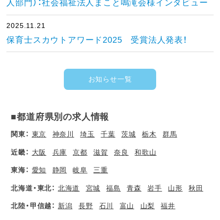
人部門）：社会福祉法人まこと鳴滝会様インタビュー
2025.11.21
保育士スカウトアワード2025 受賞法人発表！
お知らせ一覧
■都道府県別の求人情報
関東：
東京
神奈川
埼玉
千葉
茨城
栃木
群馬
近畿：
大阪
兵庫
京都
滋賀
奈良
和歌山
東海：
愛知
静岡
岐阜
三重
北海道・東北：
北海道
宮城
福島
青森
岩手
山形
秋田
北陸・甲信越：
新潟
長野
石川
富山
山梨
福井