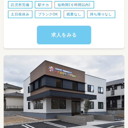
託児所完備
駅チカ
短時間（６時間以内）
土日祝休み
ブランクOK
残業なし
持ち帰りなし
求人をみる