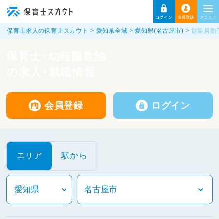
保育士求人の保育士スカウト
愛知県全域
愛知県(名古屋市)
従業員割
保育士・幼稚園教諭
の求人・就職情報
会員登録
ログイン
エリア
駅から