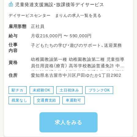
児童発達支援施設・放課後等デイサービス
デイサービスセンター まりんの求人一覧を見る
正社員
雇用形態
月収216,000円 〜 590,000円
給与
仕事
子どもたちの学び・遊びのサポート、送迎業務
内容
幼稚園教諭第一種 幼稚園教諭第二種 児童指導
資格
員任用資格（療育） 高等学校教諭普通免許 中学
校教諭普通免許 小学校教諭普通免許 社会福祉
愛知県名古屋市中川区戸田ゆたか1丁目2902
住所
士
駅チカ
未経験OK
土日祝休み
ブランクOK
残業なし
交通費支給
車通勤可
求人をみる