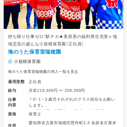
持ち帰り仕事ゼロ！駅チカ★美容系の福利厚生充実♬地
域交流の盛んな小規模保育園（正社員）
海のうた保育室瑞穂園
小規模保育園
海のうた保育室瑞穂園の求人一覧を見る
正社員
雇用形態
月収219,300円 〜 259,300円
給与
＊0・１・２歳児それぞれのクラス担任をお願い
仕事
内容
します。
＊休憩時間は保育室とは別室で他の職員とティ
保育士
資格
ータイムを楽しみながら１時間しっかりと過ご
愛知県名古屋市瑞穂区惣作町2-3 名鉄名古屋本
せます。
住所