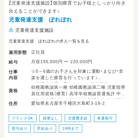
【児童発達支援施設】個別療育でお子様としっかり向き
合えることができます♪
児童発達支援 ぽれぽれ
児童発達支援施設
児童発達支援 ぽれぽれの求人一覧を見る
正社員
雇用形態
月収195,000円 〜 220,000円
給与
☆0～6歳のお子さんを対象に運動・まなび・音
仕事
内容
楽を通じた療育を行っています♪
☆保護者対応や子どもたちの記録業務
幼稚園教諭第一種 幼稚園教諭第二種 児童指導
資格
員任用資格（療育） 高等学校教諭普通免許 中学
校教諭普通免許 小学校教諭普通免許 社会福祉
愛知県名古屋市千種区大島町3-18-2
住所
士 精神保健福祉士 普通自動車運転免許
ブランクOK
残業なし
交通費支給
車通勤可
賞与あり
昇給あり
18時まで