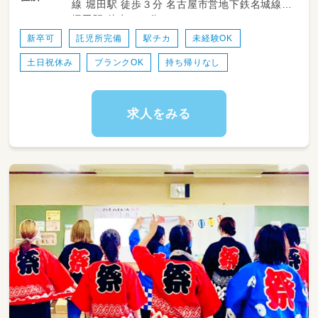
線 堀田駅 徒歩３分 名古屋市営地下鉄名城線
堀田駅 徒歩１０分
新卒可
託児所完備
駅チカ
未経験OK
土日祝休み
ブランクOK
持ち帰りなし
求人をみる