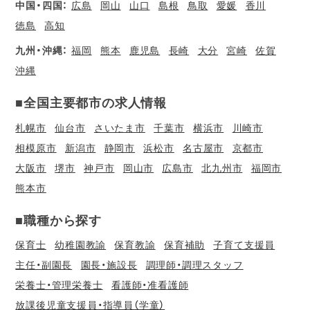
中国・四国：
広島
岡山
山口
島根
鳥取
愛媛
香川
徳島
高知
九州・沖縄：
福岡
熊本
鹿児島
長崎
大分
宮崎
佐賀
沖縄
■全国主要都市の求人情報
札幌市
仙台市
さいたま市
千葉市
横浜市
川崎市
相模原市
新潟市
静岡市
浜松市
名古屋市
京都市
大阪市
堺市
神戸市
岡山市
広島市
北九州市
福岡市
熊本市
■職種から探す
保育士
幼稚園教諭
保育教諭
保育補助
子育て支援員
主任・副園長
園長・施設長
調理師・調理スタッフ
栄養士・管理栄養士
看護師・准看護師
放課後児童支援員・指導員（学童）