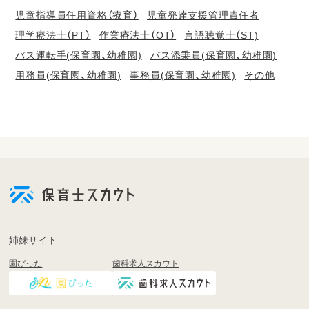
児童指導員任用資格（療育）
児童発達支援管理責任者
理学療法士（PT）
作業療法士（OT）
言語聴覚士（ST)
バス運転手(保育園、幼稚園)
バス添乗員(保育園、幼稚園)
用務員(保育園、幼稚園)
事務員(保育園、幼稚園)
その他
会
員
登
録
も
姉妹サイト
し
園ぴった
歯科求人スカウト
く
は
ロ