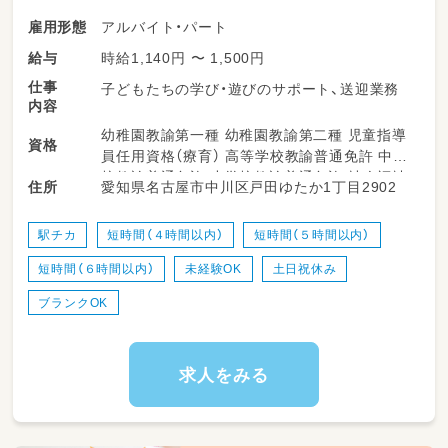
アルバイト・パート
雇用形態
時給1,140円 〜 1,500円
給与
仕事
子どもたちの学び・遊びのサポート、送迎業務
内容
幼稚園教諭第一種 幼稚園教諭第二種 児童指導
資格
員任用資格（療育） 高等学校教諭普通免許 中学
校教諭普通免許 小学校教諭普通免許 社会福祉
愛知県名古屋市中川区戸田ゆたか1丁目2902
住所
士
駅チカ
短時間（４時間以内）
短時間（５時間以内）
短時間（６時間以内）
未経験OK
土日祝休み
ブランクOK
求人をみる