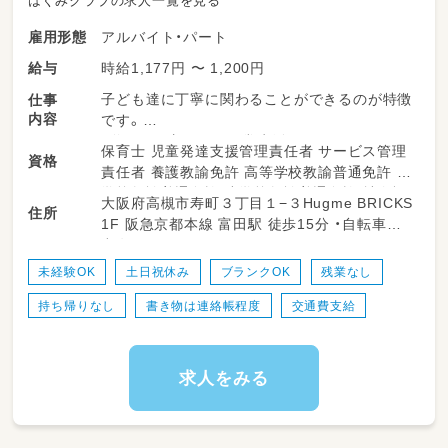
はぐみクラブの求人一覧を見る
アルバイト・パート
雇用形態
時給1,177円 〜 1,200円
給与
子ども達に丁寧に関わることができるのが特徴
仕事
内容
です。
・遊びの見守りなど日常生活のサポート
保育士 児童発達支援管理責任者 サービス管理
資格
・自立に向けた療育
責任者 養護教諭免許 高等学校教諭普通免許 中
・送迎 など
学校教諭普通免許 小学校教諭普通免許 社会福
大阪府高槻市寿町３丁目１−３Hugme BRICKS
住所
祉士 相談支援専門員 言語聴覚士 作業療法士
1F 阪急京都本線 富田駅 徒歩15分 ・自転車貸
少人数制で、子ども一人ひとりにあった支援を
理学療法士 心理士 精神保健福祉士
出有
行っています
子ども達としっかり向き合い、関わることので
未経験OK
土日祝休み
ブランクOK
残業なし
きる仕事です
持ち帰りなし
書き物は連絡帳程度
交通費支給
保育士としてブランクのある方でも、
チームでお子さんをサポートしますので
安心して働くことができます！
求人をみる