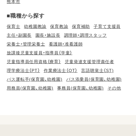
熊本市
■職種から探す
保育士
幼稚園教諭
保育教諭
保育補助
子育て支援員
主任・副園長
園長・施設長
調理師・調理スタッフ
栄養士・管理栄養士
看護師・准看護師
放課後児童支援員・指導員（学童）
児童指導員任用資格（療育）
児童発達支援管理責任者
理学療法士（PT）
作業療法士（OT）
言語聴覚士（ST)
バス運転手(保育園、幼稚園)
バス添乗員(保育園、幼稚園)
用務員(保育園、幼稚園)
事務員(保育園、幼稚園)
その他
会
員