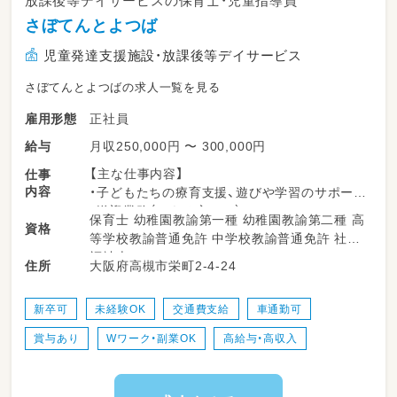
放課後等デイサービスの保育士・児童指導員
丁寧に仕事内容を教えますので
さぼてんとよつば
安心して働くことができます！
児童発達支援施設・放課後等デイサービス
さぼてんとよつばの求人一覧を見る
施設の見学も可能ですので
お気軽にお声がけくださいね
正社員
雇用形態
月収250,000円 〜 300,000円
給与
【主な仕事内容】
仕事
内容
・子どもたちの療育支援、遊びや学習のサポート
・送迎業務（できる方のみ）
保育士 幼稚園教諭第一種 幼稚園教諭第二種 高
資格
・活動プログラムの企画・実施
等学校教諭普通免許 中学校教諭普通免許 社会
・記録の作成、保護者対応 など
福祉士
大阪府高槻市栄町2-4-24
住所
新卒可
未経験OK
交通費支給
車通勤可
賞与あり
Wワーク・副業OK
高給与・高収入