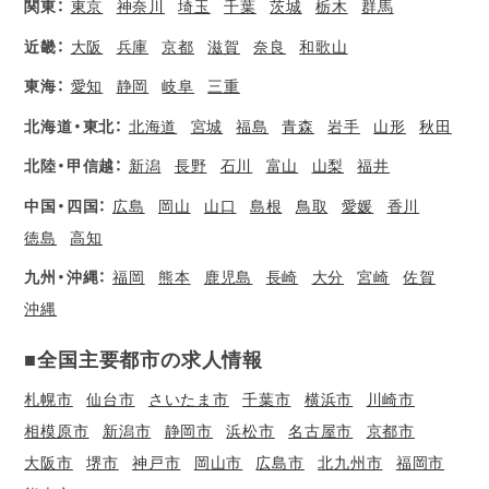
関東：
東京
神奈川
埼玉
千葉
茨城
栃木
群馬
近畿：
大阪
兵庫
京都
滋賀
奈良
和歌山
東海：
愛知
静岡
岐阜
三重
北海道・東北：
北海道
宮城
福島
青森
岩手
山形
秋田
北陸・甲信越：
新潟
長野
石川
富山
山梨
福井
中国・四国：
広島
岡山
山口
島根
鳥取
愛媛
香川
徳島
高知
九州・沖縄：
福岡
熊本
鹿児島
長崎
大分
宮崎
佐賀
沖縄
■全国主要都市の求人情報
札幌市
仙台市
さいたま市
千葉市
横浜市
川崎市
相模原市
新潟市
静岡市
浜松市
名古屋市
京都市
大阪市
堺市
神戸市
岡山市
広島市
北九州市
福岡市