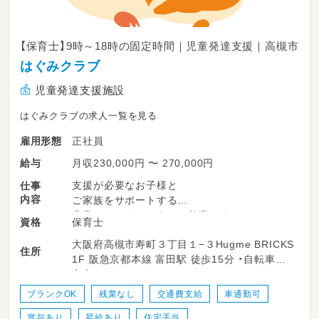
【保育士】9時～18時の固定時間｜児童発達支援｜高槻市
はぐみクラブ
児童発達支援施設
はぐみクラブの求人一覧を見る
正社員
雇用形態
月収230,000円 〜 270,000円
給与
支援が必要なお子様と
仕事
内容
ご家族をサポートする
非常にやりがいのあるお仕事です
保育士
資格
大阪府高槻市寿町３丁目１−３Hugme BRICKS
遊び、運動、音楽、レクレーション、工作、野外活
住所
1F 阪急京都本線 富田駅 徒歩15分 ・自転車貸
動等
出有
様々な活動を通じて
自立に向けた療育を行っています
ブランクOK
残業なし
交通費支給
車通勤可
賞与あり
昇給あり
住宅手当