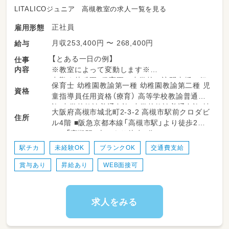
LITALICOジュニア 高槻教室の求人一覧を見る
正社員
雇用形態
月収253,400円 〜 268,400円
給与
【とある一日の例】
仕事
内容
※教室によって変動します※
出勤｜幼稚園・保育園や小学校に訪問支援に行
保育士 幼稚園教諭第一種 幼稚園教諭第二種 児
資格
ってから教室に出勤することもあります。
童指導員任用資格（療育） 高等学校教諭普通免
↓
許 中学校教諭普通免許 小学校教諭普通免許 社
大阪府高槻市城北町2-3-2 高槻市駅前クロダビ
指導準備｜個別支援計画に沿って指導の準備を
住所
会福祉士 言語聴覚士 作業療法士 理学療法士
ル4階 ■阪急京都本線「高槻市駅」より徒歩2分
します。プリントやカードの他、おもちゃやタ
心理士 精神保健福祉士
■JR「高槻駅」南口より徒歩9分
ブレットを使うことも。
↓
駅チカ
未経験OK
ブランクOK
交通費支給
個別支援計画の作成｜お子さまひとり一人に6
賞与あり
昇給あり
WEB面接可
か月間の個別支援計画を作成しています。
↓
お昼｜休憩・ランチタイムです。
↓
求人をみる
指導｜個別支援計画に基づきお子さまに指導を
実施します。