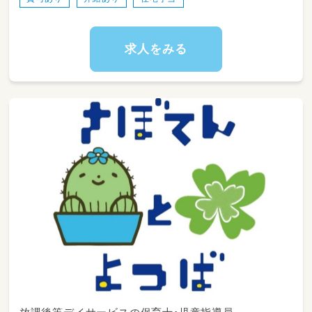
生活で困りごとを感じている
子ども達と丁寧に関わりながら
子ども達の未来をサポートしていきます！
求人をみる
職場には
教師、公認心理士、保育士など
様々な資格を持った職員が在籍し
皆で協力しながら療育を行っています
療育をしっかり考えながら
スキルアップしていける環境です
【こんな方におすすめ】
・ 資格を生かして働きたい方
・ 子どもの支援をしてみたい方
・ 仕事と家庭を両立したい方
子どものサポートが未経験の方や
ブランクのある方も