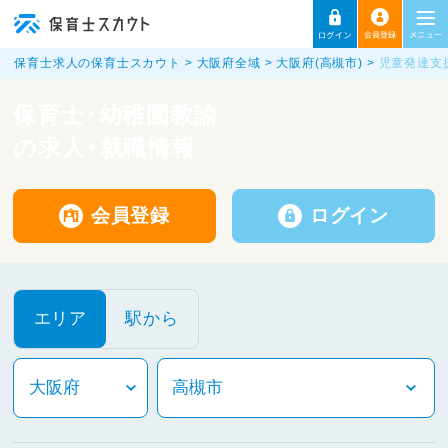
保育士求人の保育士スカウト
大阪府全域
大阪府(高槻市)
児童発達支
保育士・幼稚園教諭
の求人・就職情報
会員登録
ログイン
エリア
駅から