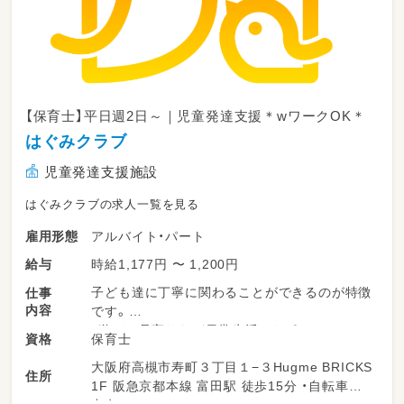
【保育士】平日週2日～｜児童発達支援＊wワークOK＊
はぐみクラブ
児童発達支援施設
はぐみクラブの求人一覧を見る
アルバイト・パート
雇用形態
時給1,177円 〜 1,200円
給与
子ども達に丁寧に関わることができるのが特徴
仕事
内容
です。
・遊びの見守りなど日常生活のサポート
保育士
資格
・自立に向けた療育
大阪府高槻市寿町３丁目１−３Hugme BRICKS
・送迎 など
住所
1F 阪急京都本線 富田駅 徒歩15分 ・自転車貸