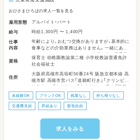
おひさまひろばの求人一覧を見る
アルバイト・パート
雇用形態
時給1,300円 〜 1,400円
給与
年齢により、おむつ交換がありますが、基本的に
仕事
内容
食事などの介助業務はありません。一緒にあそ
んでいただくことがメインの仕事。時々添乗業
保育士 幼稚園教諭第二種 小学校教諭普通免許
資格
務。
社会福祉士
大阪府高槻市高垣町50番24号 阪急京都本線 高
住所
槻市駅 高槻市営バス「道鵜町行き」「クリンピア
前島行き」「上牧行き」「六中前行き」乗車「野田」
バス停下車徒歩5分 「安満遺跡公園経由前島行
未経験OK
ブランクOK
残業なし
持ち帰りなし
き」乗車「高垣町」バス停下車徒歩5分
交通費支給
昇給あり
髪色自由
求人をみる