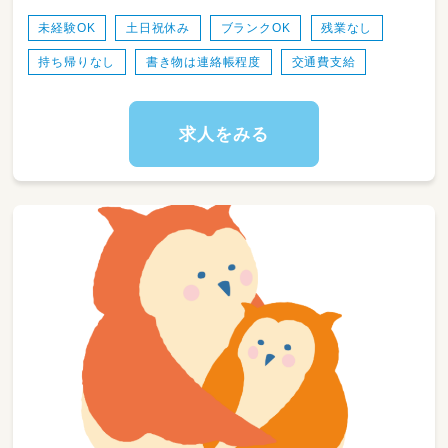
出有
少人数制で、子ども一人ひとりにあった支援を
行っています
未経験OK
土日祝休み
ブランクOK
残業なし
子ども達としっかり向き合い、関わることので
持ち帰りなし
書き物は連絡帳程度
交通費支給
きる仕事です
保育士としてブランクのある方でも、
チームでお子さんをサポートしますので
求人をみる
安心して働くことができます！