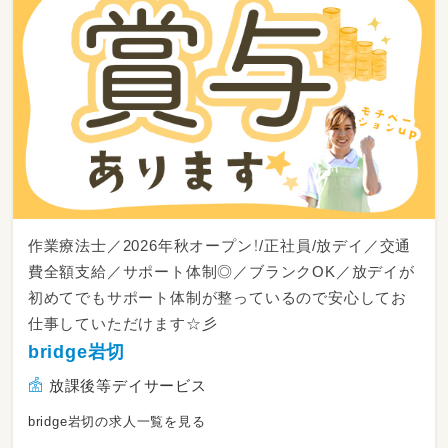
13：00～日中活動
16：00～ご自宅まで送迎
17：15～片づけ、終礼、記録などの業務
作業療法士／2026年秋オープン！/正社員/放デイ／交通
費全額支給／サポート体制◎／ブランクOK／放デイが
初めてでもサポート体制が整っているので安心してお
仕事していただけます☆彡
bridge岩切
放課後等デイサービス
bridge岩切の求人一覧を見る