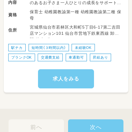
内容
のあるお子さま一人ひとりの成長をサポートし
ていただきます。
保育士 幼稚園教諭第一種 幼稚園教諭第二種 保
資格
母
具体的には…
宮城県仙台市若林区大和町5丁目6-17第二吉田
住所
店マンション101 仙台市営地下鉄東西線 卸町
お子さま一人ひとりに合わせた療育支援
駅 徒歩4分
遊びや学習、運動を通した成長のサポート
日常生活動作（身支度・食事・コミュニケーショ
駅チカ
短時間（３時間以内）
未経験OK
ンなど）の支援
ブランクOK
交通費支給
車通勤可
昇給あり
集団活動やレクリエーションの企画・運営
学校・ご自宅への送迎業務
保護者様との情報共有・相談対応
活動記録などの簡単な事務作業
求人をみる
保育園で培った経験を活かしながら、お子さま
一人ひとりとじっくり向き合える環境です！
一人ひとりの成長を近くで感じられる、やりが
いのあるお仕事です☆彡
前へ
次へ