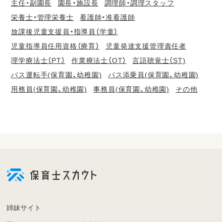
主任・副園長
園長・施設長
調理師・調理スタッフ
栄養士・管理栄養士
看護師・准看護師
放課後児童支援員・指導員（学童）
児童指導員任用資格（療育）
児童発達支援管理責任者
理学療法士（PT）
作業療法士（OT）
言語聴覚士（ST)
バス運転手(保育園、幼稚園)
バス添乗員(保育園、幼稚園)
用務員(保育園、幼稚園)
事務員(保育園、幼稚園)
その他
会
員
登
録
も
姉妹サイト
し