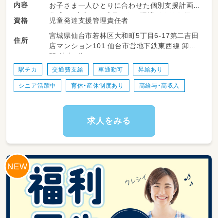
内容
お子さま一人ひとりに合わせた個別支援計画を
作成し、安心して成長できる環境づくりを行っ
児童発達支援管理責任者
資格
ていただきます。
宮城県仙台市若林区大和町5丁目6-17第二吉田
住所
店マンション101 仙台市営地下鉄東西線 卸町
具体的には…
駅 徒歩4分
個別支援計画の作成・モニタリング
保護者様との面談・相談支援
駅チカ
交通費支給
車通勤可
昇給あり
関係機関（学校・相談支援事業所など）との連携
シニア活躍中
育休・産休制度あり
高給与・高収入
スタッフへの支援内容の共有・助言
療育プログラムの企画・運営サポート
お子さまへの療育支援
学校・ご自宅への送迎業務（必要に応じて）
求人をみる
活動記録などの書類作成・管理
お子さま一人ひとりに寄り添った療育ができる
環境◎
スタッフ同士で相談しやすく、チームワークを
大切にしています！
これまでの経験や資格を活かして活躍できます
♪
管理業務だけでなく、お子さまの成長を身近で