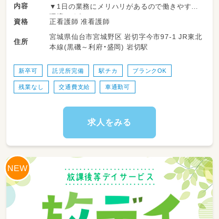
内容
▼1日の業務にメリハリがあるので働きやすい
環境です！
正看護師 准看護師
資格
宮城県仙台市宮城野区 岩切字今市97-1 JR東北
＜一日の流れ＞
住所
本線(黒磯～利府・盛岡) 岩切駅
◎平日の放課後利用
14：00～申し送り・受入準備
14：30～送迎出発で各学校お迎え
新卒可
託児所完備
駅チカ
ブランクOK
15：30～支援時間
残業なし
交通費支給
車通勤可
17：00～ご自宅まで送迎
18：15～片づけ、終礼、記録などの業務
◎一日利用
求人をみる
8：45～朝礼・申し送り・受入れ準備
9：00～ご自宅にお迎え
10：00～日中活動
12：00～昼食
13：00～日中活動
16：00～ご自宅まで送迎
17：15～片づけ、終礼、記録などの業務