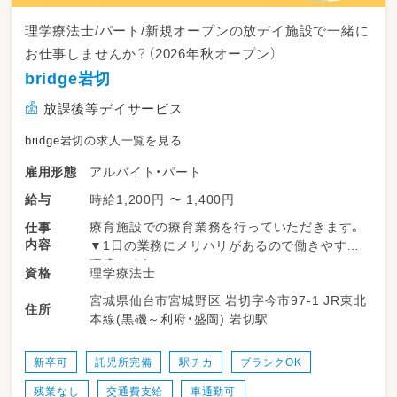
理学療法士/パート/新規オープンの放デイ施設で一緒に
お仕事しませんか？（2026年秋オープン）
bridge岩切
放課後等デイサービス
bridge岩切の求人一覧を見る
アルバイト・パート
雇用形態
時給1,200円 〜 1,400円
給与
療育施設での療育業務を行っていただきます。
仕事
内容
▼1日の業務にメリハリがあるので働きやすい
環境です！
理学療法士
資格
宮城県仙台市宮城野区 岩切字今市97-1 JR東北
＜一日の流れ＞
住所
本線(黒磯～利府・盛岡) 岩切駅
◎平日の放課後利用
14：00～申し送り・受入準備
14：30～送迎出発で各学校お迎え
新卒可
託児所完備
駅チカ
ブランクOK
15：30～支援時間
残業なし
交通費支給
車通勤可
17：00～ご自宅まで送迎