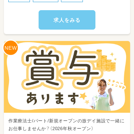
18：15～片づけ、終礼、記録などの業務
◎一日利用
求人をみる
8：45～朝礼・申し送り・受入れ準備
9：00～ご自宅にお迎え
10：00～日中活動
12：00～昼食
13：00～日中活動
16：00～ご自宅まで送迎
17：15～片づけ、終礼、記録などの業務
作業療法士/パート/新規オープンの放デイ施設で一緒に
お仕事しませんか？（2026年秋オープン）