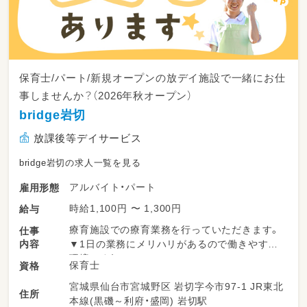
保育士/パート/新規オープンの放デイ施設で一緒にお仕
事しませんか？（2026年秋オープン）
bridge岩切
放課後等デイサービス
bridge岩切の求人一覧を見る
アルバイト・パート
雇用形態
時給1,100円 〜 1,300円
給与
療育施設での療育業務を行っていただきます。
仕事
内容
▼1日の業務にメリハリがあるので働きやすい
環境です！
保育士
資格
宮城県仙台市宮城野区 岩切字今市97-1 JR東北
＜一日の流れ＞
住所
本線(黒磯～利府・盛岡) 岩切駅
◎平日の放課後利用