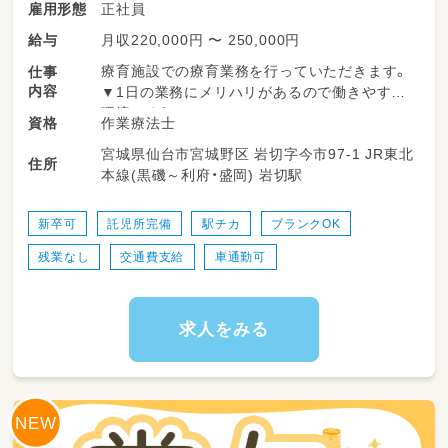
正社員
雇用形態
月収220,000円 〜 250,000円
給与
療育施設での療育業務を行っていただきます。
仕事
内容
▼1日の業務にメリハリがあるので働きやすい
環境です！
作業療法士
資格
宮城県仙台市宮城野区 岩切字今市97-1 JR東北
＜一日の流れ＞
住所
本線(黒磯～利府・盛岡) 岩切駅
◎平日の放課後利用
14：00～申し送り・受入準備
14：30～送迎出発で各学校お迎え
新卒可
託児所完備
駅チカ
ブランクOK
15：30～支援時間
残業なし
交通費支給
車通勤可
17：00～ご自宅まで送迎
18：15～片づけ、終礼、記録などの業務
◎一日利用
求人をみる
8：45～朝礼・申し送り・受入れ準備
9：00～ご自宅にお迎え
10：00～日中活動
12：00～昼食
13：00～日中活動