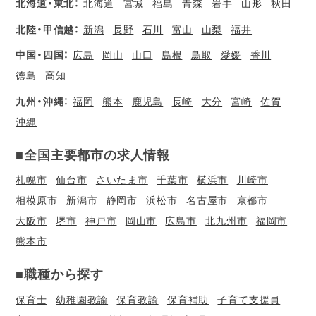
北海道・東北：
北海道
宮城
福島
青森
岩手
山形
秋田
北陸・甲信越：
新潟
長野
石川
富山
山梨
福井
中国・四国：
広島
岡山
山口
島根
鳥取
愛媛
香川
徳島
高知
九州・沖縄：
福岡
熊本
鹿児島
長崎
大分
宮崎
佐賀
沖縄
■全国主要都市の求人情報
札幌市
仙台市
さいたま市
千葉市
横浜市
川崎市
相模原市
新潟市
静岡市
浜松市
名古屋市
京都市
大阪市
堺市
神戸市
岡山市
広島市
北九州市
福岡市
熊本市
■職種から探す
保育士
幼稚園教諭
保育教諭
保育補助
子育て支援員