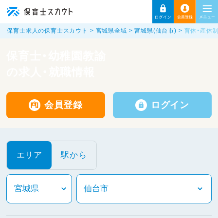
保育士求人の保育士スカウト
宮城県全域
宮城県(仙台市)
育休・産休
保育士・幼稚園教諭
の求人・就職情報
会員登録
ログイン
エリア
駅から