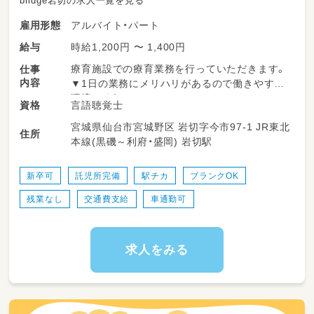
bridge岩切の求人一覧を見る
アルバイト・パート
雇用形態
時給1,200円 〜 1,400円
給与
療育施設での療育業務を行っていただきます。
仕事
内容
▼1日の業務にメリハリがあるので働きやすい
環境です！
言語聴覚士
資格
宮城県仙台市宮城野区 岩切字今市97-1 JR東北
＜一日の流れ＞
住所
本線(黒磯～利府・盛岡) 岩切駅
◎平日の放課後利用
14：00～申し送り・受入準備
14：30～送迎出発で各学校お迎え
新卒可
託児所完備
駅チカ
ブランクOK
15：30～支援時間
残業なし
交通費支給
車通勤可
17：00～ご自宅まで送迎
18：15～片づけ、終礼、記録などの業務
◎一日利用
求人をみる
8：45～朝礼・申し送り・受入れ準備
9：00～ご自宅にお迎え
10：00～日中活動
12：00～昼食