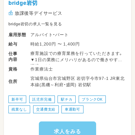
bridge岩切
放課後等デイサービス
bridge岩切の求人一覧を見る
アルバイト・パート
雇用形態
時給1,200円 〜 1,400円
給与
療育施設での療育業務を行っていただきます。
仕事
内容
▼1日の業務にメリハリがあるので働きやすい
環境です！
作業療法士
資格
宮城県仙台市宮城野区 岩切字今市97-1 JR東北
＜一日の流れ＞
住所
本線(黒磯～利府・盛岡) 岩切駅
◎平日の放課後利用
14：00～申し送り・受入準備
14：30～送迎出発で各学校お迎え
新卒可
託児所完備
駅チカ
ブランクOK
15：30～支援時間
残業なし
交通費支給
車通勤可
17：00～ご自宅まで送迎
18：15～片づけ、終礼、記録などの業務
◎一日利用
求人をみる