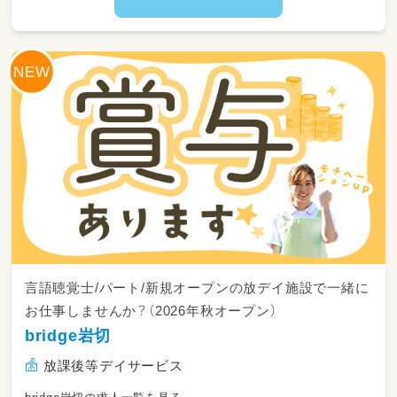
8：45～朝礼・申し送り・受入れ準備
9：00～ご自宅にお迎え
10：00～日中活動
12：00～昼食
13：00～日中活動
16：00～ご自宅まで送迎
17：15～片づけ、終礼、記録などの業務
言語聴覚士/パート/新規オープンの放デイ施設で一緒に
お仕事しませんか？（2026年秋オープン）
bridge岩切
放課後等デイサービス