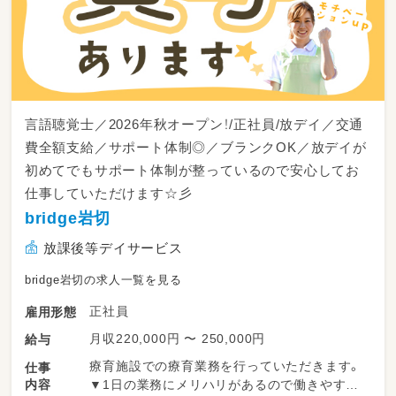
言語聴覚士／2026年秋オープン！/正社員/放デイ／交通
費全額支給／サポート体制◎／ブランクOK／放デイが
初めてでもサポート体制が整っているので安心してお
仕事していただけます☆彡
bridge岩切
放課後等デイサービス
bridge岩切の求人一覧を見る
正社員
雇用形態
月収220,000円 〜 250,000円
給与
療育施設での療育業務を行っていただきます。
仕事
内容
▼1日の業務にメリハリがあるので働きやすい