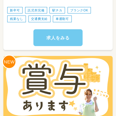
14：00～申し送り・受入準備
14：30～送迎出発で各学校お迎え
新卒可
託児所完備
駅チカ
ブランクOK
15：30～支援時間
残業なし
交通費支給
車通勤可
17：00～ご自宅まで送迎
18：15～片づけ、終礼、記録などの業務
◎一日利用
求人をみる
8：45～朝礼・申し送り・受入れ準備
9：00～ご自宅にお迎え
10：00～日中活動
12：00～昼食
13：00～日中活動
16：00～ご自宅まで送迎
17：15～片づけ、終礼、記録などの業務