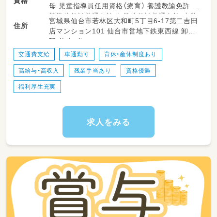
資格
母 児童指導員任用資格（療育） 養護教諭免許 高
具体的には…
等学校教諭普通免許 中学校教諭普通免許 小学
宮城県仙台市若林区大和町5丁目6-17第二吉田
お子さま一人ひとりに合わせた療育支援
住所
校教諭普通免許 社会福祉士 相談支援専門員 言
店マンション101 仙台市営地下鉄東西線 卸町
遊びや学習、運動を通した成長のサポート
語聴覚士 作業療法士 理学療法士 心理士 精神
駅 徒歩4分
日常生活動作（身支度・食事・コミュニケーショ
保健福祉士
ンなど）の支援
交通費支給
車通勤可
育休・産休制度あり
集団活動やレクリエーションの企画・運営
高給与・高収入
残業手当あり
資格優遇
学校・ご自宅への送迎業務
保護者様との情報共有・相談対応
福利厚生充実
活動記録などの簡単な事務作業
お子さま一人ひとりとじっくり向き合える環境
求人をみる
です！ 一人ひとりの成長を近くで感じられる、
やりがいのあるお仕事です(^^)/