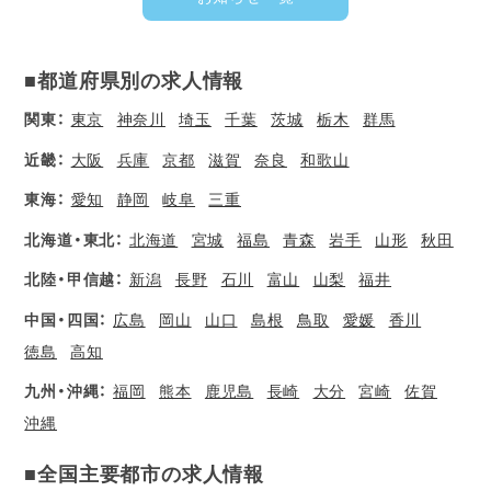
■都道府県別の求人情報
関東：
東京
神奈川
埼玉
千葉
茨城
栃木
群馬
近畿：
大阪
兵庫
京都
滋賀
奈良
和歌山
東海：
愛知
静岡
岐阜
三重
北海道・東北：
北海道
宮城
福島
青森
岩手
山形
秋田
北陸・甲信越：
新潟
長野
石川
富山
山梨
福井
中国・四国：
広島
岡山
山口
島根
鳥取
愛媛
香川
徳島
高知
九州・沖縄：
福岡
熊本
鹿児島
長崎
大分
宮崎
佐賀
沖縄
■全国主要都市の求人情報