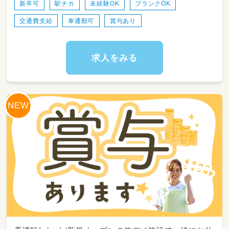
画・運営
新卒可
駅チカ
未経験OK
ブランクOK
・工作の材料やおもちゃ、療育教材の準備・作成
交通費支給
車通勤可
賞与あり
・日々の活動内容やお子さまの成長の変化に関
する記録作成
・保護者さまとの連携、日々の様子のお伝えや相
談サポート
求人をみる
・送迎計画の作成、社用車（AT限定OK）を使用し
てのお迎え・ご自宅への送迎業務
・施設内の清掃、おもちゃや備品の消毒・衛生管
理などの環境整備
※正社員として、最初は先輩スタッフと一緒に
業務を進めながら徐々に覚えていけるのでご安
心ください🎵