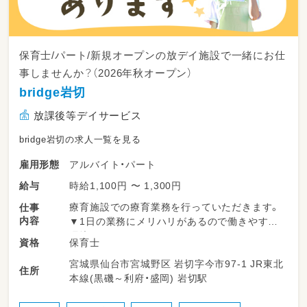
保育士/パート/新規オープンの放デイ施設で一緒にお仕
事しませんか？（2026年秋オープン）
bridge岩切
放課後等デイサービス
bridge岩切の求人一覧を見る
アルバイト・パート
雇用形態
時給1,100円 〜 1,300円
給与
療育施設での療育業務を行っていただきます。
仕事
内容
▼1日の業務にメリハリがあるので働きやすい
環境です！
保育士
資格
宮城県仙台市宮城野区 岩切字今市97-1 JR東北
＜一日の流れ＞
住所
本線(黒磯～利府・盛岡) 岩切駅
◎平日の放課後利用
14：00～申し送り・受入準備