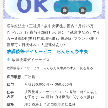
理学療法士 / 正社員 / 泉中央駅徒歩圏内 / 月給25万
円〜35万円 / 賞与年2回(1.5ヶ月分) / 残業少なめ / マイ
カー通勤OK(無料駐車場完備) / 未経験・ブランクOK /
新卒可 / 日祝休み＋大型連休あり♪
放課後等デイサービス らんらん泉中央
放課後等デイサービス
放課後等デイサービス らんらん泉中央の求人一覧を見る
正社員
雇用形態
月収250,000円 〜 350,000円
給与
放課後等デイサービスにて、発達に特性のある
仕事
内容
お子さまへの運動・身体機能に関する支援およ
び療育業務全般をお任せします✨
理学療法士 普通自動車運転免許
資格
【お仕事内容】