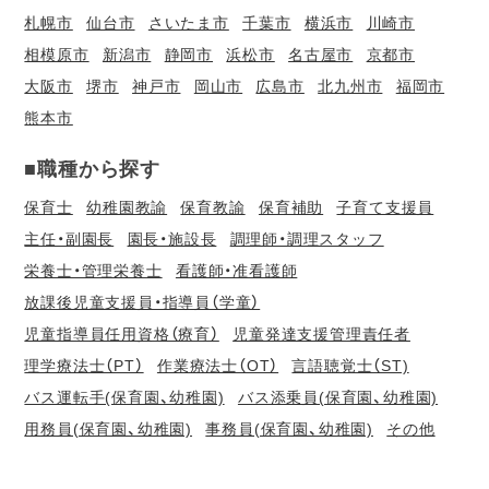
札幌市
仙台市
さいたま市
千葉市
横浜市
川崎市
相模原市
新潟市
静岡市
浜松市
名古屋市
京都市
大阪市
堺市
神戸市
岡山市
広島市
北九州市
福岡市
熊本市
■職種から探す
保育士
幼稚園教諭
保育教諭
保育補助
子育て支援員
主任・副園長
園長・施設長
調理師・調理スタッフ
栄養士・管理栄養士
看護師・准看護師
放課後児童支援員・指導員（学童）
児童指導員任用資格（療育）
児童発達支援管理責任者
理学療法士（PT）
作業療法士（OT）
言語聴覚士（ST)
バス運転手(保育園、幼稚園)
バス添乗員(保育園、幼稚園)
用務員(保育園、幼稚園)
事務員(保育園、幼稚園)
その他