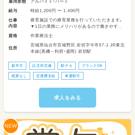
アルバイト・パート
雇用形態
時給1,200円 〜 1,400円
給与
療育施設での療育業務を行っていただきます。
仕事
内容
▼1日の業務にメリハリがあるので働きやすい
環境です！
作業療法士
資格
宮城県仙台市宮城野区 岩切字今市97-1 JR東北
＜一日の流れ＞
住所
本線(黒磯～利府・盛岡) 岩切駅
◎平日の放課後利用
14：00～申し送り・受入準備
14：30～送迎出発で各学校お迎え
新卒可
託児所完備
駅チカ
ブランクOK
15：30～支援時間
残業なし
交通費支給
車通勤可
17：00～ご自宅まで送迎
18：15～片づけ、終礼、記録などの業務
◎一日利用
求人をみる
8：45～朝礼・申し送り・受入れ準備
9：00～ご自宅にお迎え
10：00～日中活動
12：00～昼食
13：00～日中活動
16：00～ご自宅まで送迎