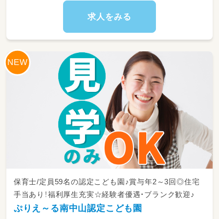
◎一日利用
求人をみる
8：45～朝礼・申し送り・受入れ準備
9：00～ご自宅にお迎え
10：00～日中活動
12：00～昼食
13：00～日中活動
16：00～ご自宅まで送迎
17：15～片づけ、終礼、記録などの業務
保育士/定員59名の認定こども園♪賞与年2～3回◎住宅
手当あり！福利厚生充実☆経験者優遇・ブランク歓迎♪
ぷりえ～る南中山認定こども園