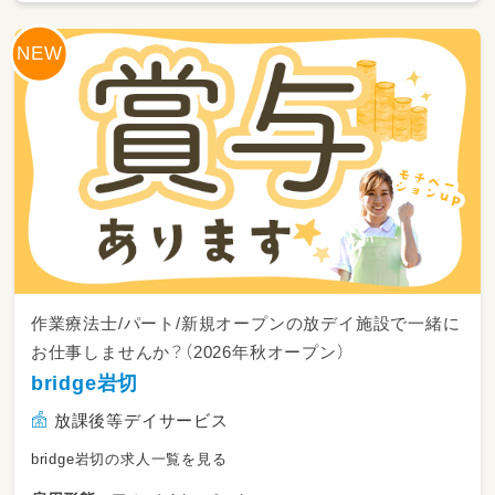
ます。
・クラス担任業務
・保育活動の計画・実施
・食事、午睡、着替えなどの生活援助
・保護者対応
・行事の企画・運営
・書類作成 など
3歳以上児クラスの担任経験がある方は、経験を
活かしてご活躍いただけます！
作業療法士/パート/新規オープンの放デイ施設で一緒に
お仕事しませんか？（2026年秋オープン）
bridge岩切
放課後等デイサービス
bridge岩切の求人一覧を見る