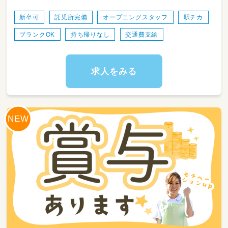
14：30～送迎出発で各学校お迎え
15：30～支援時間
新卒可
託児所完備
オープニングスタッフ
駅チカ
17：00～ご自宅まで送迎
ブランクOK
持ち帰りなし
交通費支給
18：15～片づけ、終礼、記録などの業務
◎一日利用
8：45～朝礼・申し送り・受入れ準備
求人をみる
9：00～ご自宅にお迎え
10：00～日中活動
12：00～昼食
13：00～日中活動
16：00～ご自宅まで送迎
17：15～片づけ、終礼、記録などの業務