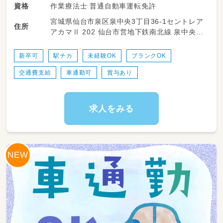
および療育業務全般をお任せします✨
作業療法士 普通自動車運転免許
資格
【お仕事内容】
宮城県仙台市泉区泉中央3丁目36-1セントレア
・手先の巧緻性（はさみ・文具の使い方）や日々の
住所
アカマⅡ 202 仙台市営地下鉄南北線 泉中央駅
生活動作（着替え・手洗いなど）の個別トレーニ
泉中央駅から徒歩10分
ングサポート
・体幹やバランス感覚を育む運動あそびや身体
新卒可
駅チカ
未経験OK
ブランクOK
を動かすプログラムの企画・実施
交通費支給
車通勤可
賞与あり
・作業療法士の視点を活かした支援計画の検討
や手作り療育教材の作成・準備
・学校の宿題の見守りや学習プリントの準備・サ
ポート
求人をみる
・一日の活動内容やお子さまの変化・成長に関す
る記録作成
・保護者さまとの日常的なコミュニケーション
やご相談対応・サポート
・社用車（AT限定OK）を使用してのお迎えやご
自宅への送迎業務
・施設内の清掃、おもちゃや使用器具の消毒・衛
生管理
※周りのスタッフと協力し合いながら進められ
る安心のチーム体制です🎵