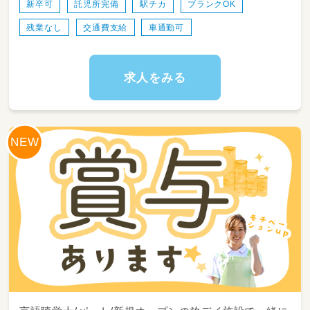
14：30～送迎出発で各学校お迎え
新卒可
託児所完備
駅チカ
ブランクOK
15：30～支援時間
残業なし
交通費支給
車通勤可
17：00～ご自宅まで送迎
18：15～片づけ、終礼、記録などの業務
◎一日利用
求人をみる
8：45～朝礼・申し送り・受入れ準備
9：00～ご自宅にお迎え
10：00～日中活動
12：00～昼食
13：00～日中活動
16：00～ご自宅まで送迎
17：15～片づけ、終礼、記録などの業務