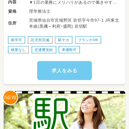
内容
▼1日の業務にメリハリがあるので働きやすい
環境です！
理学療法士
資格
宮城県仙台市宮城野区 岩切字今市97-1 JR東北
＜一日の流れ＞
住所
本線(黒磯～利府・盛岡) 岩切駅
◎平日の放課後利用
14：00～申し送り・受入準備
14：30～送迎出発で各学校お迎え
新卒可
託児所完備
駅チカ
ブランクOK
15：30～支援時間
残業なし
交通費支給
車通勤可
17：00～ご自宅まで送迎
18：15～片づけ、終礼、記録などの業務
◎一日利用
求人をみる
8：45～朝礼・申し送り・受入れ準備
9：00～ご自宅にお迎え
10：00～日中活動
12：00～昼食
13：00～日中活動
16：00～ご自宅まで送迎
17：15～片づけ、終礼、記録などの業務