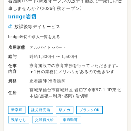
看護師/パート/新規オープンの放デイ施設で一緒にお仕
事しませんか？（2026年秋オープン）
bridge岩切
放課後等デイサービス
bridge岩切の求人一覧を見る
アルバイト・パート
雇用形態
時給1,300円 〜 1,500円
給与
療育施設での療育業務を行っていただきます。
仕事
内容
▼1日の業務にメリハリがあるので働きやすい
環境です！
正看護師 准看護師
資格
宮城県仙台市宮城野区 岩切字今市97-1 JR東北
＜一日の流れ＞
住所
本線(黒磯～利府・盛岡) 岩切駅
◎平日の放課後利用
14：00～申し送り・受入準備
14：30～送迎出発で各学校お迎え
新卒可
託児所完備
駅チカ
ブランクOK
15：30～支援時間
残業なし
交通費支給
車通勤可
17：00～ご自宅まで送迎
18：15～片づけ、終礼、記録などの業務