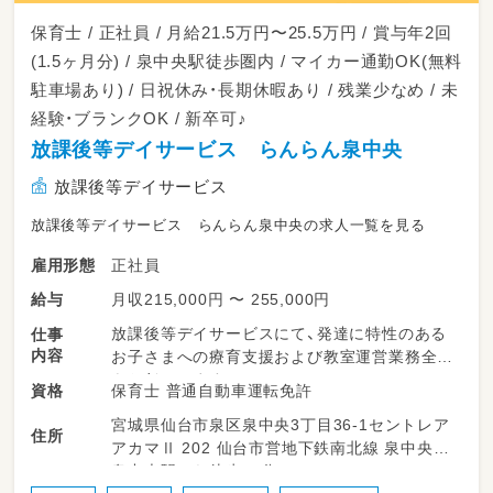
保育士 / 正社員 / 月給21.5万円〜25.5万円 / 賞与年2回
(1.5ヶ月分) / 泉中央駅徒歩圏内 / マイカー通勤OK(無料
駐車場あり) / 日祝休み・長期休暇あり / 残業少なめ / 未
経験・ブランクOK / 新卒可♪
放課後等デイサービス らんらん泉中央
放課後等デイサービス
放課後等デイサービス らんらん泉中央の求人一覧を見る
正社員
雇用形態
月収215,000円 〜 255,000円
給与
放課後等デイサービスにて、発達に特性のある
仕事
内容
お子さまへの療育支援および教室運営業務全般
をお任せします✨
保育士 普通自動車運転免許
資格
【お仕事内容】
宮城県仙台市泉区泉中央3丁目36-1セントレア
・子どもたちの受け入れ、見守りや一人ひとりに
住所
アカマⅡ 202 仙台市営地下鉄南北線 泉中央駅
合わせた療育サポート
泉中央駅から徒歩10分
・季節のイベントや日々の活動プログラムの企