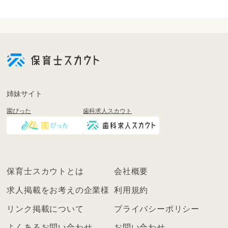
会
員
登
録
も
姉妹サイト
し
園ぴった
歯科求人スカウト
く
は
ロ
グ
イ
保育士スカウトとは
会社概要
ン
を
求人掲載をお考えの企業様
利用規約
し
リンク掲載について
プライバシーポリシー
て
く
よくあるお問い合わせ
お問い合わせ