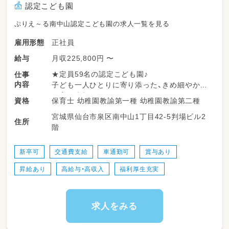
認定こども園
ぷりえ～る南中山認定こども園の求人一覧を見る
正社員
雇用形態
月収225,800円 〜
給与
★定員59名の認定こども園♪
仕事
内容
子ども一人ひとりに寄り添った、きめ細やかな
保育を大切にしています。
保育士 幼稚園教諭第一種 幼稚園教諭第二種
資格
宮城県仙台市泉区南中山1丁目42-5判場ビル2
★福利厚生が充実！
住所
階
住宅手当や勤務年数手当、自己啓発手当など各
種手当が充実！
グリーン・パル加入で宿泊補助や各種チケット
新卒可
交通費支給
車通勤可
賞与あり
割引など嬉しい福利厚生も利用できます。
昇給あり
高給与・高収入
福利厚生充実
★賞与年2～3回支給！
一昨年・昨年は賞与3回支給実績あり！
頑張りをしっかり評価する職場です。
求人をみる
認定こども園での保育業務全般をお願いいたし