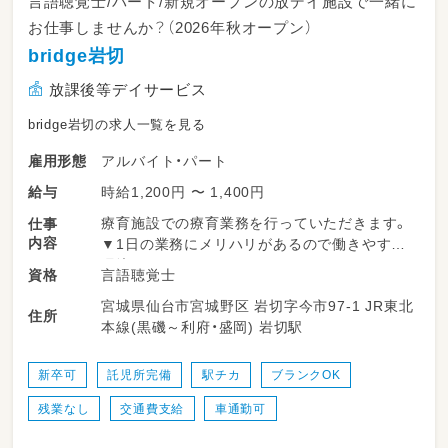
言語聴覚士/パート/新規オープンの放デイ施設で一緒に
お仕事しませんか？（2026年秋オープン）
bridge岩切
放課後等デイサービス
bridge岩切の求人一覧を見る
アルバイト・パート
雇用形態
時給1,200円 〜 1,400円
給与
療育施設での療育業務を行っていただきます。
仕事
内容
▼1日の業務にメリハリがあるので働きやすい
環境です！
言語聴覚士
資格
宮城県仙台市宮城野区 岩切字今市97-1 JR東北
＜一日の流れ＞
住所
本線(黒磯～利府・盛岡) 岩切駅
◎平日の放課後利用
14：00～申し送り・受入準備
14：30～送迎出発で各学校お迎え
新卒可
託児所完備
駅チカ
ブランクOK
15：30～支援時間
残業なし
交通費支給
車通勤可
17：00～ご自宅まで送迎
18：15～片づけ、終礼、記録などの業務