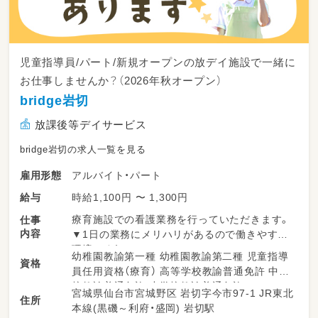
児童指導員/パート/新規オープンの放デイ施設で一緒に
お仕事しませんか？（2026年秋オープン）
bridge岩切
放課後等デイサービス
bridge岩切の求人一覧を見る
アルバイト・パート
雇用形態
時給1,100円 〜 1,300円
給与
療育施設での看護業務を行っていただきます。
仕事
内容
▼1日の業務にメリハリがあるので働きやすい
環境です！
幼稚園教諭第一種 幼稚園教諭第二種 児童指導
資格
員任用資格（療育） 高等学校教諭普通免許 中学
＜一日の流れ＞
校教諭普通免許 小学校教諭普通免許
宮城県仙台市宮城野区 岩切字今市97-1 JR東北
◎平日の放課後利用
住所
本線(黒磯～利府・盛岡) 岩切駅
14：00～申し送り・受入準備