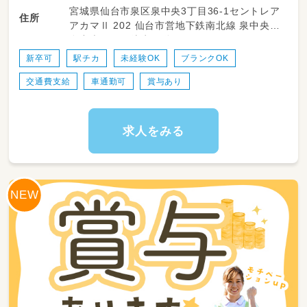
宮城県仙台市泉区泉中央3丁目36-1セントレア
・理学療法士の視点を活かした体幹・バランス感
住所
アカマⅡ 202 仙台市営地下鉄南北線 泉中央駅
覚を整えるトレーニングや運動あそびの企画・
泉中央駅から徒歩10分
実施
・子どもたちの身体の使い方や姿勢改善に向け
新卒可
駅チカ
未経験OK
ブランクOK
た個別サポート・アドバイス
交通費支給
車通勤可
賞与あり
・身体を楽しく動かせる活動プログラムや季節
イベントの企画・運営
・学校の宿題の見守りや学習プリント・教材の準
備・サポート
求人をみる
・一日の活動内容やお子さまの変化・成長に関す
る記録作成
・保護者さまとの日常的なコミュニケーション
やご相談対応・サポート
・社用車（AT限定OK）を使用してのお迎えやご
自宅への送迎業務
・施設内の清掃、おもちゃや使用器具の消毒・環
境衛生管理
※周りのスタッフと協力し合いながら進められ
る安心のチーム体制です🎵