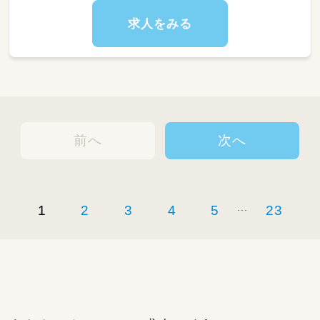
◎一日利用
求人をみる
8：45～朝礼・申し送り・受入れ準備
9：00～ご自宅にお迎え
10：00～日中活動
12：00～昼食
13：00～日中活動
16：00～ご自宅まで送迎
17：15～片づけ、終礼、記録などの業務
前へ
次へ
...
1
2
3
4
5
23