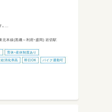
す。
い環境です！
仙台市宮城野区 岩切字今市97-1 JR東北本線(黒磯～利府・盛岡) 岩切駅
り
育休・産休制度あり
有給消化率高
即日OK
バイク通勤可