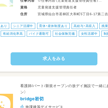
☆仕事内容（児童発達支援管理責任者）
仕事
内容
お子さま一人ひとりに合わせた個別支援計
児童発達支援管理責任者
資格
りを行っていただきます。
宮城県仙台市若林区大和町5丁目6-17第二吉田店マンショ
住所
線 卸町駅 徒歩4分
具体的には…
給あり
シニア活躍中
育休・産休制度あり
高給与・高収入
残
個別支援計画の作成・モニタリング
有給消化率高
バイク通勤可
社会保険完備
女性活躍中
制
保護者様との面談・相談支援
関係機関（学校・相談支援事業所など）との連
スタッフへの支援内容の共有・助言
療育プログラムの企画・運営サポート
求人をみる
お子さまへの療育支援
学校・ご自宅への送迎業務（必要に応じて）
活動記録などの書類作成・管理
お子さま一人ひとりに寄り添った療育がで
看護師/パート/新規オープンの放デイ施設で一緒にお
スタッフ同士で相談しやすく、チームワーク
ン）
これまでの経験や資格を活かして活躍できま
bridge岩切
管理業務だけでなく、お子さまの成長を身
☆彡
放課後等デイサービス