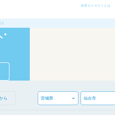
保育士スカウトとは
求人
・
から