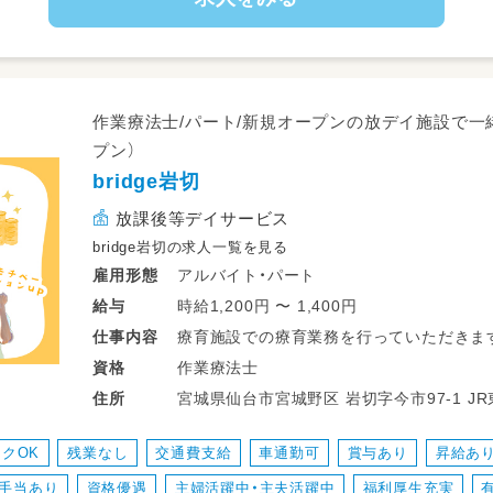
◎一日利用
8：45～朝礼・申し送り・受入れ準備
9：00～ご自宅にお迎え
10：00～日中活動
作業療法士/パート/新規オープンの放デイ施設で一緒
12：00～昼食
プン）
13：00～日中活動
bridge岩切
16：00～ご自宅まで送迎
17：15～片づけ、終礼、記録などの業務
放課後等デイサービス
bridge岩切の求人一覧を見る
アルバイト・パート
雇用形態
時給1,200円 〜 1,400円
給与
療育施設での療育業務を行っていただきま
仕事
内容
▼1日の業務にメリハリがあるので働きやす
作業療法士
資格
宮城県
住所
＜一日の流れ＞
◎平日の放課後利用
クOK
残業なし
交通費支給
車通勤可
賞与あり
昇給あ
14：00～申し送り・受入準備
手当あり
資格優遇
主婦活躍中・主夫活躍中
福利厚生充実