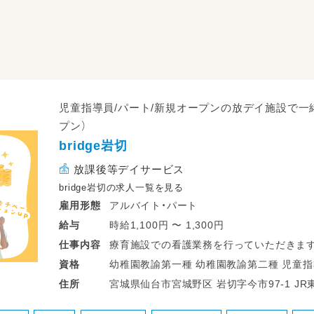
児童指導員/パート/新規オープンの放デイ施設で一緒
プン）
bridge岩切
放課後等デイサービス
bridge岩切の求人一覧を見る
アルバイト・パート
雇用形態
時給1,100円 〜 1,300円
給与
療育施設での看護業務を行っていただきま
仕事
内容
▼1日の業務にメリハリがあるので働きやす
幼稚園教諭第一種 幼稚園教諭第二種 児童指導員任用資格（療育） 高等学校教諭普通
資格
免許 中学校教諭普通免許 小学校教諭普
宮城県仙
住所
＜一日の流れ＞
◎平日の放課後利用