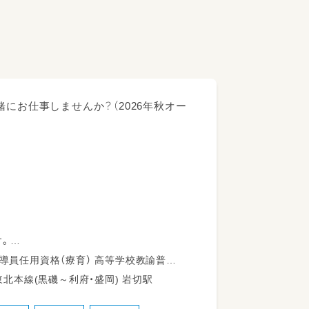
にお仕事しませんか？（2026年秋オー
す。
い環境です！
通免許
台市宮城野区 岩切字今市97-1 JR東北本線(黒磯～利府・盛岡) 岩切駅