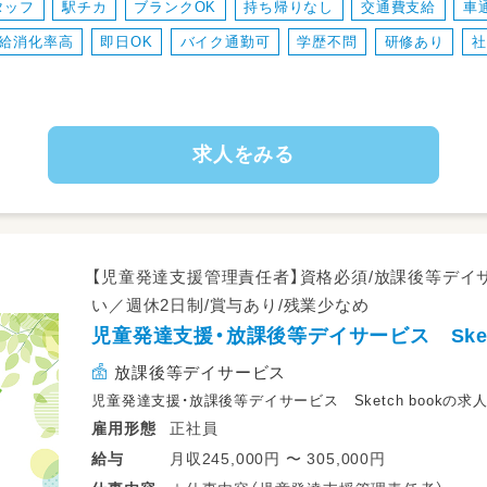
タッフ
駅チカ
ブランクOK
持ち帰りなし
交通費支給
車
14：00～申し送り・受入準備
給消化率高
即日OK
バイク通勤可
学歴不問
研修あり
社
14：30～送迎出発で各学校お迎え
15：30～支援時間
17：00～ご自宅まで送迎
18：15～片づけ、終礼、記録などの業務
求人をみる
◎一日利用
8：45～朝礼・申し送り・受入れ準備
9：00～ご自宅にお迎え
10：00～日中活動
【児童発達支援管理責任者】資格必須/放課後等デ
12：00～昼食
い／週休2日制/賞与あり/残業少なめ
13：00～日中活動
児童発達支援・放課後等デイサービス Sketc
16：00～ご自宅まで送迎
17：15～片づけ、終礼、記録などの業務
放課後等デイサービス
児童発達支援・放課後等デイサービス Sketch bookの求
正社員
雇用形態
月収245,000円 〜 305,000円
給与