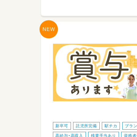
新卒可
託児所完備
駅チカ
ブラン
高給与・高収入
残業手当あり
資格者