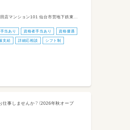
画を作成し、安心して成長できる環境づく
ン101 仙台市営地下鉄東西
業手当あり
資格者手当あり
資格優遇
服支給
詳細応相談
シフト制
携
きる環境◎
仕事しませんか？（2026年秋オープ
を大切にしています！
す♪
近で感じられるやりがいのあるお仕事です