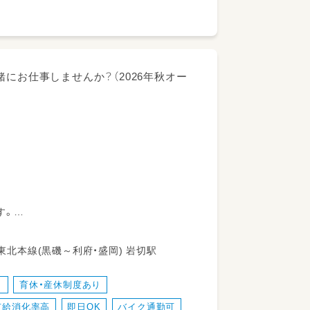
にお仕事しませんか？（2026年秋オー
す。
い環境です！
仙台市宮城野区 岩切字今市97-1 JR東北本線(黒磯～利府・盛岡) 岩切駅
り
育休・産休制度あり
有給消化率高
即日OK
バイク通勤可