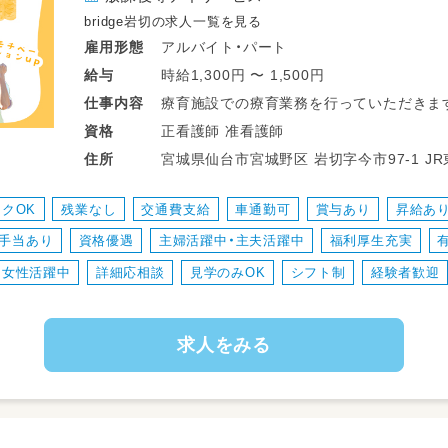
bridge岩切の求人一覧を見る
アルバイト・パート
雇用形態
時給1,300円 〜 1,500円
給与
療育施設での療育業務を行っていただきま
仕事
内容
▼1日の業務にメリハリがあるので働きやす
正看護師 准看護師
資格
宮城県
住所
＜一日の流れ＞
◎平日の放課後利用
クOK
残業なし
交通費支給
車通勤可
賞与あり
昇給あ
14：00～申し送り・受入準備
手当あり
資格優遇
主婦活躍中・主夫活躍中
福利厚生充実
14：30～送迎出発で各学校お迎え
15：30～支援時間
女性活躍中
詳細応相談
見学のみOK
シフト制
経験者歓迎
17：00～ご自宅まで送迎
18：15～片づけ、終礼、記録などの業務
求人をみる
◎一日利用
8：45～朝礼・申し送り・受入れ準備
9：00～ご自宅にお迎え
10：00～日中活動