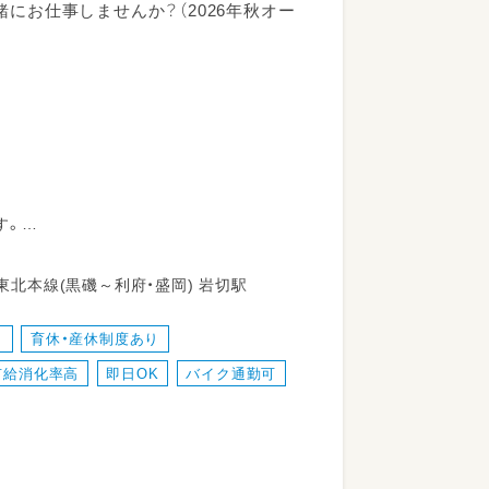
にお仕事しませんか？（2026年秋オー
す。
い環境です！
仙台市宮城野区 岩切字今市97-1 JR東北本線(黒磯～利府・盛岡) 岩切駅
り
育休・産休制度あり
有給消化率高
即日OK
バイク通勤可