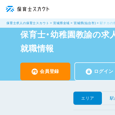
保育士求人の保育士スカウト
宮城県全域
宮城県(仙台市)
駅チカの
保育士・幼稚園教諭の求人
就職情報
会員登録
ログイン
エリア
駅