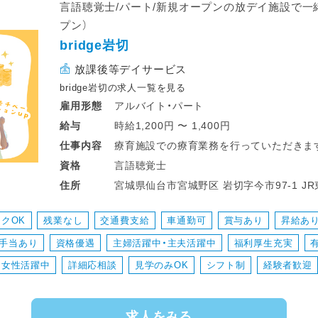
言語聴覚士/パート/新規オープンの放デイ施設で一緒
12：00～昼食
プン）
13：00～日中活動
bridge岩切
16：00～ご自宅まで送迎
17：15～片づけ、終礼、記録などの業務
放課後等デイサービス
bridge岩切の求人一覧を見る
アルバイト・パート
雇用形態
時給1,200円 〜 1,400円
給与
療育施設での療育業務を行っていただきま
仕事
内容
▼1日の業務にメリハリがあるので働きやす
言語聴覚士
資格
宮城県
住所
＜一日の流れ＞
◎平日の放課後利用
クOK
残業なし
交通費支給
車通勤可
賞与あり
昇給あ
14：00～申し送り・受入準備
手当あり
資格優遇
主婦活躍中・主夫活躍中
福利厚生充実
14：30～送迎出発で各学校お迎え
15：30～支援時間
女性活躍中
詳細応相談
見学のみOK
シフト制
経験者歓迎
17：00～ご自宅まで送迎
18：15～片づけ、終礼、記録などの業務
求人をみる